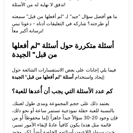
تدفق لا نهاية له من الأسئلة!
ما هو أفضل سؤال "جيد" لـ "لم أفعلها من قبل" سمعته
أو طرحته؟ شاركه في التعليقات أدناه - دعونا نبني
ترسانة أكبر معاً!
أسئلة متكررة حول أسئلة "لم أفعلها
من قبل" الجيدة
فيما يلي إجابات على بعض الاستفسارات الشائعة حول
:
إيجاد واستخدام
أسئلة "لم أفعلها من قبل" الجيدة
كم عدد الأسئلة التي يجب أن أُعدها للعبة؟
يعتمد ذلك على حجم المجموعة ومدى طول لعبتك.
بالنسبة للعبة حفلة نموذجية تستمر ساعة أو نحو ذلك،
فإن وجود 20-30 سؤالاً جيداً جاهزاً (إما محفوظاً أو من
قائمة مثل هذه) يكون كافياً عادةً لإبقاء الأمور تسير،
حيث سيولد اللاعبون أسئلتهم الخاصة أيضاً. لكن وجود