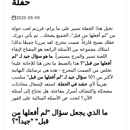
حفلة
2025-05-05
تخيل هذا: الحفلة تسير على ما يرام، قررتم لعب جولة
من "لم أفعلها من قبل"، الجميع يضحك... ثم يأتي دورك.
عقلك يصبح فارغاً. صمت محرج. لقد مررنا جميعًا بذلك!
امتلاك مجموعة من الأسئلة الرائعة هو المفتاح لإبقاء
اللعبة تسير والمرح مستمراً.
ما هو سؤال جيد لـ "لم
أفعلها من قبل"؟
هذا بالضبط ما نحن هنا للإجابة عليه!
تخلص من الصمت المحرج - هذه هي ترسانتك النهائية
لأكثر من 101
سؤال جيد لـ "لم أفعلها من قبل"
مناسب
تقريباً لأي
حشد في الحفلة
. استعد لإشعال محادثات
مضحكة واكتشاف أسرار مفاجئة. هل تحتاج إلى أسئلة
على الفور!
الآن؟
ابحث عن الأسئلة المثالية
ما الذي يجعل سؤال "لم أفعلها من
قبل" "جيداً"؟