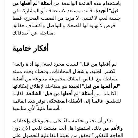
باستخدام هذه القائمة الواسعة من
أسئلة "لم أفعلها من
قبل" الجيدة
، فأنت مستعد لاستضافة أو المشاركة في
جلسة لعب لا تُنسى. لا مزيد من الصمت المحرج، فقط
فرص لا نهاية لها للضحك والتواصل واكتشاف حقائق
مفاجئة عن أصدقائك.
أفكار ختامية
"لم أفعلها من قبل" ليست مجرد لعبة؛ إنها أداة رائعة
لكسر الجليد، وإشعال المحادثات، وقضاء وقت ممتع
ببساطة مع الناس. امتلاك مجموعة متنوعة من
أسئلة
"لم أفعلها من قبل" الجيدة
هو مفتاحك لإطلاق إمكاناتها
الكاملة. من
أسئلة "لم أفعلها من قبل" الشائعة
القابلة
للتطبيق عالمياً إلى
الأسئلة المضحكة
، توفر هذه القائمة
أساساً متيناً لأي مناسبة.
تذكر أن تختار بحكمة بناءً على مجموعتك وإعدادك،
والأهم من ذلك، استمتع! هل أنت مستعد للعب الآن دون
الحاجة للتفكير؟
تحقق من لعبتنا التفاعلية
للحصول على