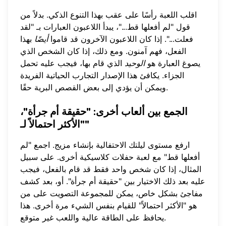
اقلب اللعبة رأسًا على عقب بهذا التنوع الذكي. بدلاً من
قول "لم أفعلها قط..."، يبدأ اللاعبون العبارات بـ "لقد
فعلت...". إذا كان اللاعبون الآخرون قد قاموا
أيضًا
بهذا
الفعل، فهم آمنون. ومع ذلك، إذا كان الشخص الذي
يصوغ العبارة هو
الوحيد
الذي قام بها، فيجب عليه تحمل
الجزاء. يكافئ هذا الإصدار التجارب الحياتية الفريدة
ويمكن أن يؤدي إلى بعض القصص البرية حقًا.
الجمع بين ألعاب أخرى: "حقيقة أم جرأة"،
"الأكثر احتمالاً لـ"
ارفع مستوى ليلتك الاحتفالية بإنشاء مزيج. اجمع "لم
أفعلها قط" مع لعبة حفلات كلاسيكية أخرى. على سبيل
المثال، إذا كان شخص واحد فقط قد قام بالفعل، فيجب
عليه بعد ذلك الاختيار بين "حقيقة أم جرأة". أو، بعد كشف
مفاجئ بشكل خاص، يمكن للمجموعة التصويت على من
هو "الأكثر احتمالاً" للقيام بنفس الشيء مرة أخرى. هذا
يحافظ على الطاقة عالية واللعب غير متوقع.