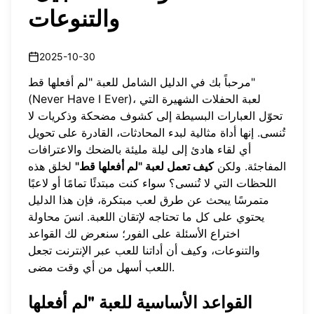
والتنوعات
2025-10-30
مرحباً بك في الدليل الشامل للعبة "لم أفعلها قط"
(Never Have I Ever)، لعبة الحفلات الشهيرة التي
تحوّل العبارات البسيطة إلى كشوف مضحكة وذكريات لا
تُنسى. إنها أداة مثالية لبدء المحادثات، القادرة على تحويل
أي لقاء هادئ إلى ليلة مليئة بالضحك والاعترافات
المفاجئة. ولكن
كيف تعمل لعبة "لم أفعلها قط"
لخلق هذه
اللحظات التي لا تُنسى؟ سواء كنت مبتدئًا تمامًا أو لاعبًا
متمرسًا يبحث عن طرق لعب مبتكرة، فإن هذا الدليل
يحتوي على كل ما تحتاجه لإتقان اللعبة. انسَ محاولة
اختراع الأسئلة على الفور؛ سنعرض لك القواعد
والتنوعات، وكيف أن
أداتنا للعب عبر الإنترنت
تجعل
اللعب أسهل من أي وقت مضى.
القواعد الأساسية للعبة "لم أفعلها