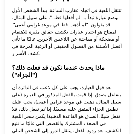
تنتقل اللعبة في اتجاه عقارب الساعة. يبدأ الشخص الأول
بوضع عبارة تبدأ بـ "لم أفعلها قط...". على سبيل المثال،
قد يقولون: "لم أذهب قط في موعد غرامي أعمى".
المفتاح هو اختيار عبارات تكشف حقائق مثيرة للاهتمام
أو مضحكة أو مفاجئة عن اللاعبين الآخرين. غالبًا ما تأتي
أفضل الأسئلة من الفضول الحقيقي أو الرغبة المرحة في
كشف الأسرار.
ماذا يحدث عندما تكون قد فعلت ذلك؟
("الجزاء")
بعد قول العبارة، يجب على كل لاعب في الدائرة أن
يتفاعل بصدق. إذا قمت بالفعل المذكور في العبارة (على
سبيل المثال، ذهبت في موعد غرامي أعمى)، يجب عليك
تطبيق الجزاء المتفق عليه مسبقًا. إذا
لم
تفعل ذلك، فلا
تفعل شيئًا. الصدق هو القاعدة الذهبية! يكمن سحر اللعبة
في الضعف المشترك والقصص التي غالبًا ما تتبع
الكشف. بعد ردود الفعل، ينتقل الدور إلى الشخص التالي