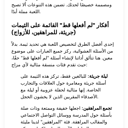
ومصممة خصيصًا لحدثك. تضمن هذه التنوعات ألا تصبح
اللعبة مملة أبدًا.
أفكار "لم أفعلها قط" القائمة على الثيمات
(جريئة، للمراهقين، للأزواج)
إحدى أفضل الطرق لتخصيص اللعبة هي تحديد ثيمة. بدلاً
من الأسئلة العشوائية، ركز جميع العبارات على موضوع
معين. هنا تتألق
أداتنا لإنشاء أسئلة "لم أفعلها قط"
حقًا،
حيث تقدم فئات منسقة مثالية لأي مزاج:
ليلة جريئة:
للبالغين فقط، تركز هذه الثيمة على
أسئلة جريئة ومغامرة حول العلاقات والتجارب
الخاصة. إنها مثالية لحفلة عزوبية أو ليلة مع
الأصدقاء المقربين الذين لا يخشون الخجل.
تجمع المراهقين:
اجعلها خفيفة وممتعة وذات صلة
بأسئلة حول المدرسة ووسائل التواصل الاجتماعي
والمقالب المراهقة. فئة "المراهقين" لدينا مليئة