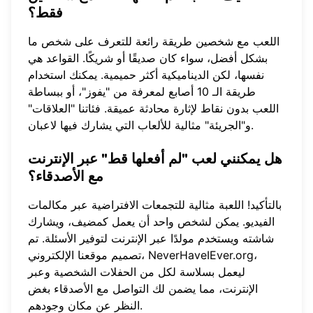
فقط؟
اللعب مع شخصين طريقة رائعة للتعرف على شخص ما
بشكل أفضل، سواء كان صديقًا أو شريكًا. القواعد هي
نفسها، لكن الديناميكية أكثر حميمية. يمكنك استخدام
طريقة الـ 10 أصابع لمعرفة من "يفوز"، أو ببساطة
اللعب بدون نقاط لإثارة محادثة عميقة. فئاتنا "العلاقات"
و"الجريئة" مثالية للألعاب التي يشارك فيها لاعبان.
هل يمكنني لعب "لم أفعلها قط" عبر الإنترنت
مع الأصدقاء؟
بالتأكيد! اللعبة مثالية للتجمعات الافتراضية عبر مكالمات
الفيديو. يمكن لشخص واحد أن يعمل كمضيف، ويشارك
شاشته ويستخدم مولدًا عبر الإنترنت لتوفير الأسئلة. تم
،
NeverHaveIEver.org
تصميم موقعنا الإلكتروني،
ليعمل بسلاسة لكل من الحفلات الشخصية وعبر
الإنترنت، مما يضمن لك التواصل مع الأصدقاء بغض
النظر عن مكان وجودهم.