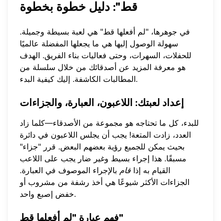
قط": دليل خطوة بخطوة
في جوهرها، "لم أفعلها قط" هي لعبة بسيطة وجميلة.
سهولة الوصول إليها هي ما يجعلها المفضلة عالميًا
للحفلات، السهرات، وحتى فعاليات بناء الفريق. الهدف
هو معرفة المزيد عن أصدقائك من خلال سلسلة من
المطالبات الكاشفة. إليك كيفية البدء.
إعداد لعبتك: اللاعبون، العبارة، والجزاءات
للبدء، كل ما تحتاجه هو مجموعة من الأصدقاء—كلما زاد
العدد، زادت المتعة! يجب أن يجلس اللاعبون في دائرة
بحيث يمكن للجميع رؤية بعضهم البعض. قرر "جزاء"
مسبقًا. هذا إجراء بسيط وغير ضار يجب على اللاعب
القيام به إذا
قام
بالإجراء الموصوف في العبارة.
الجزاءات الأكثر شيوعًا هي أخذ رشفة من مشروب أو
خفض إصبع واحد.
فهم عبارة "لم أفعلها قط"