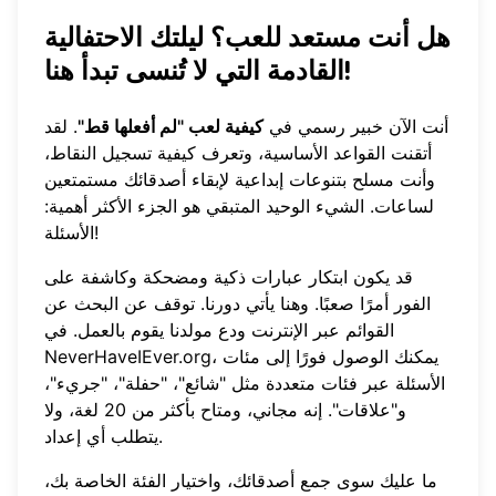
هل أنت مستعد للعب؟ ليلتك الاحتفالية
القادمة التي لا تُنسى تبدأ هنا!
أنت الآن خبير رسمي في
كيفية لعب "لم أفعلها قط"
. لقد
أتقنت القواعد الأساسية، وتعرف كيفية تسجيل النقاط،
وأنت مسلح بتنوعات إبداعية لإبقاء أصدقائك مستمتعين
لساعات. الشيء الوحيد المتبقي هو الجزء الأكثر أهمية:
الأسئلة!
قد يكون ابتكار عبارات ذكية ومضحكة وكاشفة على
الفور أمرًا صعبًا. وهنا يأتي دورنا. توقف عن البحث عن
القوائم عبر الإنترنت ودع مولدنا يقوم بالعمل. في
، يمكنك الوصول فورًا إلى مئات
NeverHaveIEver.org
الأسئلة عبر فئات متعددة مثل "شائع"، "حفلة"، "جريء"،
و"علاقات". إنه مجاني، ومتاح بأكثر من 20 لغة، ولا
يتطلب أي إعداد.
ما عليك سوى جمع أصدقائك، واختيار الفئة الخاصة بك،