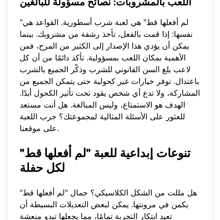
اللعب بالمشروبات: نصائح مسؤولة للبالغين
"لم أفعلها قط" هي لعبة شرب أسطورية. القواعد هي
نفسها: إذا قمت بالفعل، تأخذ رشفة من مشروبك. بينما
يمكن أن يؤدي هذا الإصدار إلى الكثير من المرح، فمن
الأهمية بمكان اللعب بمسؤولية. تأكد دائمًا من أن كل
لاعب بلغ السن القانوني للشرب وذكّر الجميع بالشرب
باعتدال. توفر خيارات غير كحولية حتى يتمكن الجميع من
المشاركة، ولا تدع أي شخص يقود تحت تأثير الكحول أبدًا.
الهدف هو الاستمتاع، وليس المبالغة. هل أنت مستعد
للعثور على الأسئلة المثالية لمجموعتك؟
جرب اللعبة
على موقعنا.
تنوعات إبداعية للعبة "لم أفعلها قط"
لكل حفلة
هل مللت من الشكل الكلاسيكي؟ جمال "لم أفعلها قط"
يكمن في مرونتها. يمكن لبعض التعديلات البسيطة أن
تعيد ابتكار التجربة تمامًا، مما يجعلها تبدو منعشة