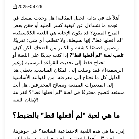
2025-04-26
أهلاً بك في بداية الحفل المثالية! هل وجدت نفسك في
تجمع ما تتساءل عن كيفية كسر الجليد أو حقن بعض
المرح الممتع؟ قد تكون الإجابة هي اللعبة الكلاسيكية،
"لم أفعلها قط". إنها بسيطة، ولا تتطلب أي شيء تقريبًا،
وتضمن قصصًا كاشفة و الكثير من الضحك. لكن
كيف
تلعب لعبة "لم أفعلها قط"?
إذا كنت جديدًا على اللعبة أو
تحتاج فقط إلى تحديث للقواعد الرسمية (وغير
الرسمية!)، فقد وصلت إلى المكان المناسب. يغطي هذا
الدليل كل ما تحتاج إلى معرفته، من القواعد الأساسية
إلى المتغيرات الممتعة ونصائح المحترفين. هل أنت
مستعد لتصبح محترفًا في لعبة "لم أفعلها قط"؟
انقر هنا
!
لإتقان اللعبة
ما هي لعبة "لم أفعلها قط" بالضبط؟
إذن، ما هي هذه اللعبة الاجتماعية الشائعة؟ في جوهرها،
لعبة "لم أفعلها قط" هي لعبة جماعية بسيطة لكنها