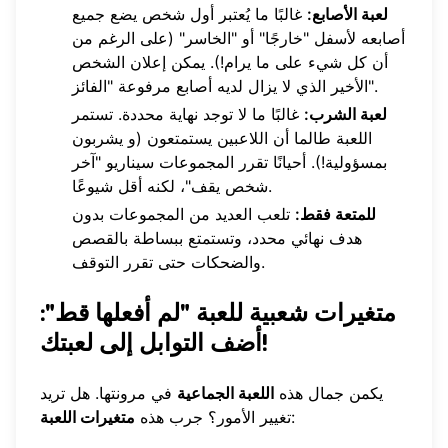
لعبة الأصابع:
غالبًا ما يُعتبر أول شخص يضع جميع
أصابعه لأسفل "خارجًا" أو "الخاسر" (على الرغم من
أن كل شيء على ما يرام!). يمكن إعلان الشخص
الأخير الذي لا يزال لديه أصابع مرفوعة "الفائز".
لعبة الشرب:
غالبًا ما لا توجد نهاية محددة. تستمر
اللعبة طالما أن اللاعبين يستمتعون (و يشربون
بمسؤولية!). أحيانًا تقرر المجموعات سيناريو "آخر
شخص يقف"، لكنه أقل شيوعًا.
للمتعة فقط:
تلعب العديد من المجموعات بدون
هدف نهائي محدد، وتستمتع ببساطة بالقصص
والضحكات حتى تقرر التوقف.
متغيرات شعبية للعبة "لم أفعلها قط":
أضف التوابل إلى لعبتك!
يكمن جمال هذه
اللعبة الجماعية
في مرونتها. هل تريد
:
تغيير الأمور؟ جرب هذه
متغيرات اللعبة