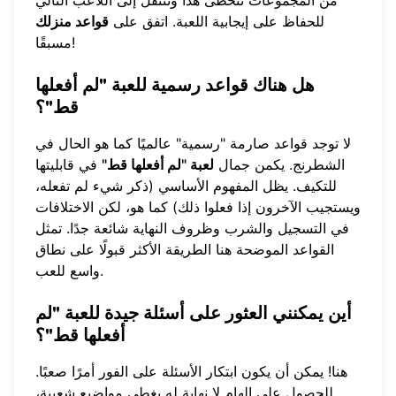
من المجموعات تتخطى هذا وتنتقل إلى اللاعب التالي
للحفاظ على إيجابية اللعبة. اتفق على
قواعد منزلك
مسبقًا!
هل هناك قواعد رسمية للعبة "لم أفعلها
قط"؟
لا توجد قواعد صارمة "رسمية" عالميًا كما هو الحال في
الشطرنج. يكمن جمال
لعبة "لم أفعلها قط"
في قابليتها
للتكيف. يظل المفهوم الأساسي (ذكر شيء لم تفعله،
ويستجيب الآخرون إذا فعلوا ذلك) كما هو، لكن الاختلافات
في التسجيل والشرب وظروف النهاية شائعة جدًا. تمثل
القواعد الموضحة هنا الطريقة الأكثر قبولًا على نطاق
واسع للعب.
أين يمكنني العثور على أسئلة جيدة للعبة "لم
أفعلها قط"؟
هنا! يمكن أن يكون ابتكار الأسئلة على الفور أمرًا صعبًا.
للحصول على إلهام لا نهاية له يغطي مواضيع شعبية،