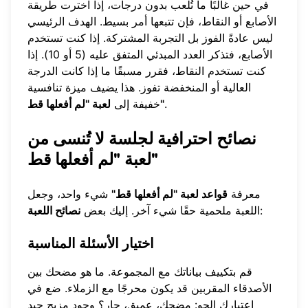
في حين غالبًا ما تُلعب بدون درجات، إذا اخترت طريقة
الأصابع أو النقاط، فإن تتبعها أمر بسيط. الهدف الرئيسي
ليس عادةً الفوز بل التجربة المشتركة. إذا كنت تستخدم
الأصابع، فتذكر العدد المبدئي المتفق عليه (5 أو 10). إذا
كنت تستخدم النقاط، فقرر مسبقًا ما إذا كانت الدرجة
العالية أو المنخفضة تفوز. هذا يضيف ميزة تنافسية
.
لعبة "لم أفعلها قط"
خفيفة إلى
نصائح احترافية لجلسة لا تُنسى من
لعبة "لم أفعلها قط"
معرفة
قواعد لعبة "لم أفعلها قط"
شيء واحد، وجعل
:
اللعبة ملحمية حقًا شيء آخر. إليك بعض
نصائح اللعبة
اختيار الأسئلة المناسبة
قم بتكييف بياناتك مع المجموعة. ما هو مضحك بين
الأصدقاء المقربين قد يكون محرجًا مع الزملاء. ضع في
اعتبارك الجو: مضحك، عميق، حار؟ وجود مزيج جيد