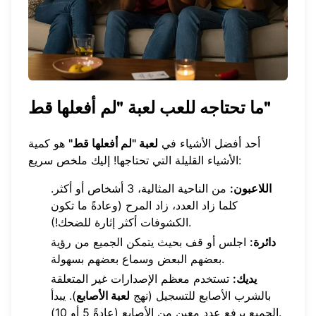
ما تحتاجه للعب لعبة "لم أفعلها قط"
أحد أفضل الأشياء في
لعبة "لم أفعلها قط"
هو كمية
الأشياء القليلة التي تحتاجها! إليك ملخص سريع:
اللاعبون:
من الناحية المثالية، 3 أشخاص أو أكثر.
كلما زاد العدد، زاد المرح (وعادةً ما تكون
الكشوفات أكثر إثارة للضحك!).
دائرة:
اجلس أو قف بحيث يتمكن الجميع من رؤية
بعضهم البعض وسماع بعضهم بسهولة.
يديك:
تستخدم معظم الإصدارات غير المتعلقة
بالشرب الأصابع للتسجيل (نهج
لعبة الأصابع
). يبدأ
الجميع برفع عدد معين من الأصابع (عادةً 5 أو 10).