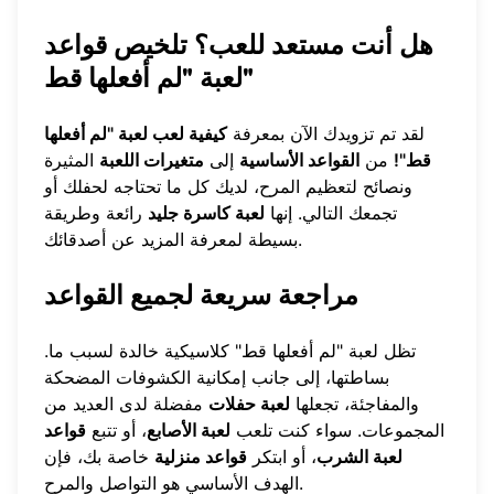
هل أنت مستعد للعب؟ تلخيص قواعد
لعبة "لم أفعلها قط"
لقد تم تزويدك الآن بمعرفة
كيفية لعب لعبة "لم أفعلها
قط"!
من
القواعد الأساسية
إلى
متغيرات اللعبة
المثيرة
ونصائح لتعظيم المرح، لديك كل ما تحتاجه لحفلك أو
تجمعك التالي. إنها
لعبة كاسرة جليد
رائعة وطريقة
بسيطة لمعرفة المزيد عن أصدقائك.
مراجعة سريعة لجميع القواعد
تظل لعبة "لم أفعلها قط" كلاسيكية خالدة لسبب ما.
بساطتها، إلى جانب إمكانية الكشوفات المضحكة
والمفاجئة، تجعلها
لعبة حفلات
مفضلة لدى العديد من
المجموعات. سواء كنت تلعب
لعبة الأصابع
، أو تتبع
قواعد
لعبة الشرب
، أو ابتكر
قواعد منزلية
خاصة بك، فإن
الهدف الأساسي هو التواصل والمرح.