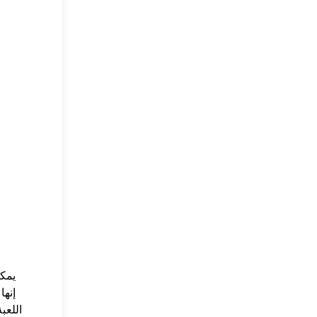
يمكن
. إ
اللعب