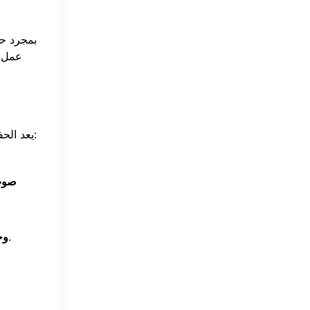
بمجرد حص
عمل
لحفلتك الافتراضية:
يعد الح
صوت 
ومشاركة شاشته، مما يجعل اللعبة تتدفق بسلاسة.
وج