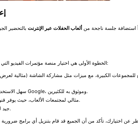
إع
أ استضافة جلسة ناجحة من
ألعاب الحفلات عبر الإنترنت
بالتحضير الجي
الخطوة الأولى هي اختيار منصة مؤتمرات الفيديو التي تعمل بشكل أفضل لجميع اللاعبين. تشمل الخيارات الشائعة:
: سهل الاستخدام، وغالبًا ما يكون مدمجًا مع حسابات Google، وموثوق به للكثيرين.
: مثالي لمجتمعات الألعاب، حيث يوفر قنوات صوتية، ودردشة نصية، ومشاركة شاشة.
: جيد للتجمعات الصغيرة والأكثر حميمية.
ر عن اختيارك، تأكد من أن الجميع قد قام بتنزيل أي برامج ضرورية واخ