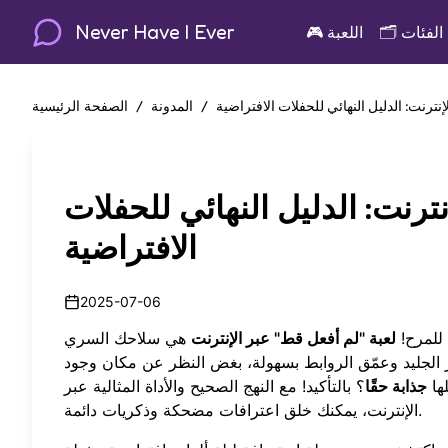
Never Have I Ever
الفئات
🗂️
اللعبة
🎮
نترنت: الدليل النهائي للحفلات الافتراضية
/
المدونة
/
الصفحة الرئيسية
ترنت: الدليل النهائي للحفلات
الافتراضية
2025-07-06
 للمرح!
لعبة "لم أفعل قط" عبر الإنترنت
هي سلاحك السري
ر الجليد وعمّق الروابط بسهولة، بغض النظر عن مكان وجود
ها
جذابة حقًا
؟ بالتأكيد! مع النهج الصحيح والأداة المثالية عبر
الإنترنت، يمكنك خلق اعترافات مضحكة وذكريات دائمة.