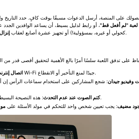
ولك على المنصة، أرسل الدعوات مسبقًا بوقت كافٍ. حدد التاريخ و
لعبة "لم أفعل قط"
، أو رابط لدليل بسيط، أن يساعد الوافدين الجدد
المعتاد. الهدف هو المرح السهل وغير المعقد.
كحولي أو غيره، بمسؤولية!) أو تجهيز عشرة أصابع لعقاب
إنزال
فاظ على تدفق اللعبة سلسًا أمرًا بالغ الأهمية لتحقيق أقصى قدر من 
: اطلب من الجميع التأكد من أن لديهم اتصال Wi-Fi جيدًا لمنع التأخير أو الانقطاع.
اتصال إنتر
وفيديو جيدان
: شجع المشاركين على استخدام سماعات الرأس إن أمكن
: هذه النصيحة البسيطة في الإتيكيت تحسن جودة الصوت بشكل كبير للجميع.
كتم الصوت عند عدم التحدث
ود مضيف
: يجب تعيين شخص واحد للتحكم في مولد الأسئلة على
موق