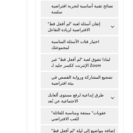
نصائح تقنية أساسية لتجربة افتراضية
سلسة
إتقان أسئلة لعبة "لم أفعل قط"
الافتراضية لزيادة التفاعل
اختيار فئات الأسئلة المناسبة
لمجموعتك
لماذا تتفوق لعبة "لم أفعل قط" عبر
الإنترنت ككسر جليد لـ Zoom
تشجيع المشاركة ورواية القصص في
بيئة افتراضية
طرق إبداعية لرفع مستوى ألعابك
الاجتماعية عن بُعد
"عقوبات" ممتعة ومناسبة للعائلة
للعب الافتراضي
إضافة مواضيع إلى ليلة "لم أفعل قط"