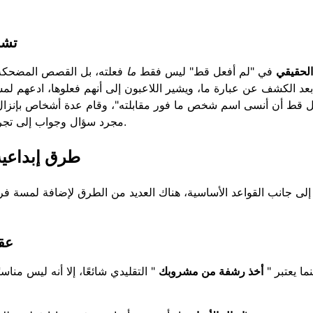
تشج
الحقيقي
في "لم أفعل قط" ليس فقط
ما
فعلته، بل القصص المضحك
بعد الكشف عن عبارة ما، ويشير اللاعبون إلى أنهم فعلوها، ادعهم لمشا
ل قط أن أنسى اسم شخص ما فور مقابلته"، وقام عدة أشخاص بإنزا
مجرد سؤال وجواب إلى تجربة ترابط حقيقية، وتعزيز الاتصال وتحسين التجربة الإجمالية.
طرق إبداعية 
إلى جانب القواعد الأساسية، هناك العديد من الطرق لإضافة لمسة فر
"عق
نما يعتبر "
أخذ رشفة من مشروبك
" التقليدي شائعًا، إلا أنه ليس منا