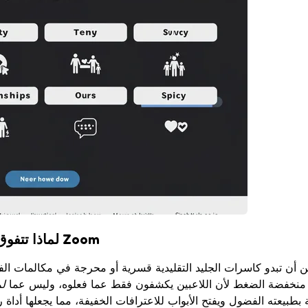
لماذا تتفوق لعبة "لم أفعل قط" عبر الإنترنت ككسر جليد لـ Zoom
 أن تبدو كاسرات الجليد التقليدية قسرية أو محرجة في مكالمات الف
نها منخفضة الضغط لأن اللاعبين يكشفون فقط عما فعلوه، وليس عما
ل
ة بطبيعته الفضول ويفتح الأبواب للاعترافات الخفيفة، مما يجعلها أداة 