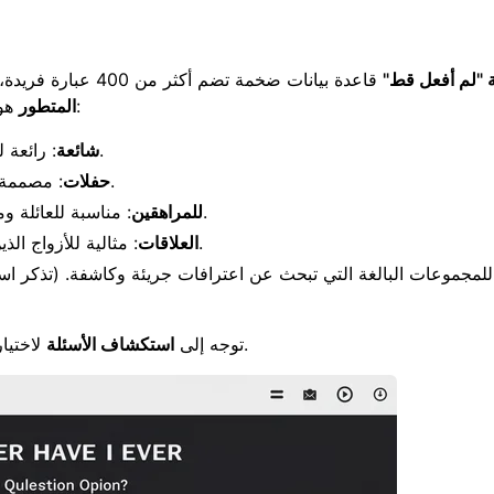
ة "لم أفعل قط"
قاعدة بيانات ضخمة تضم أكثر من 400 عبارة فريدة، مصنفة بعناية لتناسب أي مجموعة أو مناسبة. هذا
هو ميزة تنافسية رئيسية. قبل البدء، ضع جمهورك في الاعتبار:
المتطور
.
شائعة
: رائعة 
: مصممة لإثارة الضحك والطاقة، ومثالية لأجواء مفعمة بالحيوية.
حفلات
: مناسبة للعائلة ومناسبة للاعبين الأصغر سنًا، مما يضمن سلامة المحتوى.
للمراهقين
: مثالية للأزواج الذين يتطلعون إلى تعميق روابطهم بأسئلة ممتعة وحميمية.
العلاقات
للمجموعات البالغة التي تبحث عن اعترافات جريئة وكاشفة. (تذكر ا
لاختيار الفئات التي تناسب تجمعك الافتراضي بشكل مثالي مسبقًا.
توجه إلى
استكشاف الأسئلة