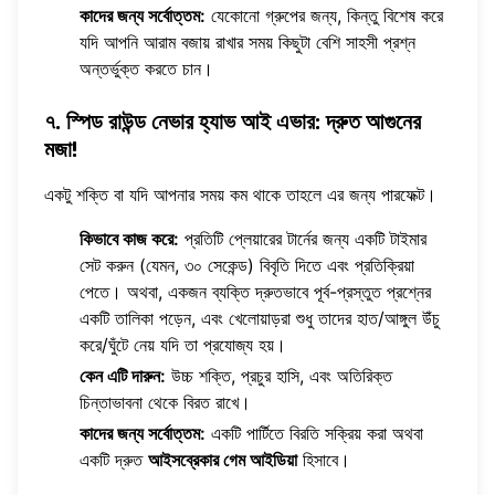
কাদের জন্য সর্বোত্তম:
যেকোনো গ্রুপের জন্য, কিন্তু বিশেষ করে
যদি আপনি আরাম বজায় রাখার সময় কিছুটা বেশি সাহসী প্রশ্ন
অন্তর্ভুক্ত করতে চান।
৭. স্পিড রাউন্ড নেভার হ্যাভ আই এভার: দ্রুত আগুনের
মজা!
একটু শক্তি বা যদি আপনার সময় কম থাকে তাহলে এর জন্য পারফেক্ট।
কিভাবে কাজ করে:
প্রতিটি প্লেয়ারের টার্নের জন্য একটি টাইমার
সেট করুন (যেমন, ৩০ সেকেন্ড) বিবৃতি দিতে এবং প্রতিক্রিয়া
পেতে। অথবা, একজন ব্যক্তি দ্রুতভাবে পূর্ব-প্রস্তুত প্রশ্নের
একটি তালিকা পড়েন, এবং খেলোয়াড়রা শুধু তাদের হাত/আঙ্গুল উঁচু
করে/ঘুঁটে নেয় যদি তা প্রযোজ্য হয়।
কেন এটি দারুন:
উচ্চ শক্তি, প্রচুর হাসি, এবং অতিরিক্ত
চিন্তাভাবনা থেকে বিরত রাখে।
কাদের জন্য সর্বোত্তম:
একটি পার্টিতে বিরতি সক্রিয় করা অথবা
একটি দ্রুত
আইসব্রেকার গেম আইডিয়া
হিসাবে।