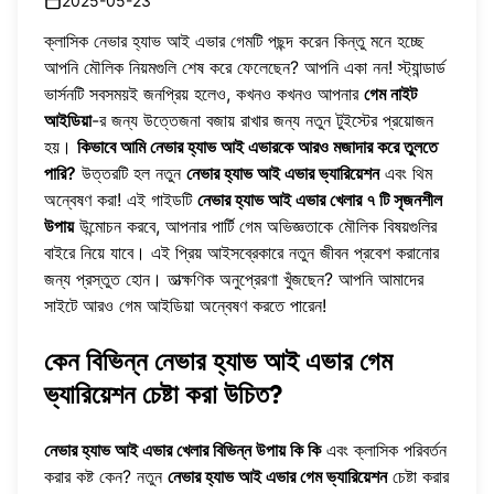
2025-05-23
ক্লাসিক নেভার হ্যাভ আই এভার গেমটি পছন্দ করেন কিন্তু মনে হচ্ছে
আপনি মৌলিক নিয়মগুলি শেষ করে ফেলেছেন? আপনি একা নন! স্ট্যান্ডার্ড
ভার্সনটি সবসময়ই জনপ্রিয় হলেও, কখনও কখনও আপনার
গেম নাইট
আইডিয়া
-র জন্য উত্তেজনা বজায় রাখার জন্য নতুন টুইস্টের প্রয়োজন
হয়।
কিভাবে আমি নেভার হ্যাভ আই এভারকে আরও মজাদার করে তুলতে
পারি?
উত্তরটি হল নতুন
নেভার হ্যাভ আই এভার ভ্যারিয়েশন
এবং থিম
অন্বেষণ করা! এই গাইডটি
নেভার হ্যাভ আই এভার খেলার ৭ টি সৃজনশীল
উপায়
উন্মোচন করবে, আপনার পার্টি গেম অভিজ্ঞতাকে মৌলিক বিষয়গুলির
বাইরে নিয়ে যাবে। এই প্রিয় আইসব্রেকারে নতুন জীবন প্রবেশ করানোর
জন্য প্রস্তুত হোন। তাত্ক্ষণিক অনুপ্রেরণা খুঁজছেন? আপনি আমাদের
সাইটে
আরও গেম আইডিয়া অন্বেষণ করতে পারেন
!
কেন বিভিন্ন নেভার হ্যাভ আই এভার গেম
ভ্যারিয়েশন চেষ্টা করা উচিত?
নেভার হ্যাভ আই এভার খেলার বিভিন্ন উপায় কি কি
এবং ক্লাসিক পরিবর্তন
করার কষ্ট কেন? নতুন
নেভার হ্যাভ আই এভার গেম ভ্যারিয়েশন
চেষ্টা করার