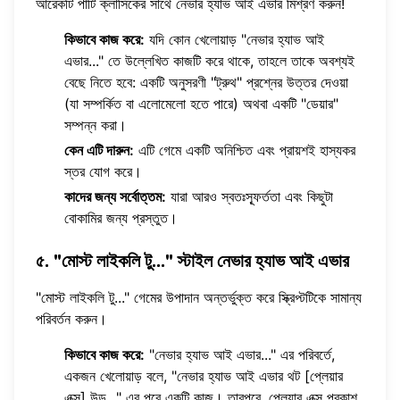
আরেকটি পার্টি ক্লাসিকের সাথে নেভার হ্যাভ আই এভার মিশ্রণ করুন!
কিভাবে কাজ করে:
যদি কোন খেলোয়াড় "নেভার হ্যাভ আই
এভার..." তে উল্লেখিত কাজটি করে থাকে, তাহলে তাকে অবশ্যই
বেছে নিতে হবে: একটি অনুসরণী "ট্রুথ" প্রশ্নের উত্তর দেওয়া
(যা সম্পর্কিত বা এলোমেলো হতে পারে) অথবা একটি "ডেয়ার"
সম্পন্ন করা।
কেন এটি দারুন:
এটি গেমে একটি অনিশ্চিত এবং প্রায়শই হাস্যকর
স্তর যোগ করে।
কাদের জন্য সর্বোত্তম:
যারা আরও স্বতঃস্ফূর্ততা এবং কিছুটা
বোকামির জন্য প্রস্তুত।
৫. "মোস্ট লাইকলি টু..." স্টাইল নেভার হ্যাভ আই এভার
"মোস্ট লাইকলি টু..." গেমের উপাদান অন্তর্ভুক্ত করে স্ক্রিপ্টটিকে সামান্য
পরিবর্তন করুন।
কিভাবে কাজ করে:
"নেভার হ্যাভ আই এভার..." এর পরিবর্তে,
একজন খেলোয়াড় বলে, "নেভার হ্যাভ আই এভার থট [প্লেয়ার
এক্স] উড..." এর পরে একটি কাজ। তারপরে, প্লেয়ার এক্স প্রকাশ