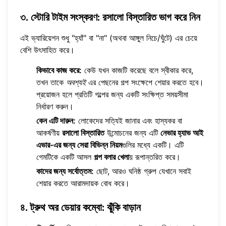
৩. স্টোরি টাইম সংস্করণ: রসালো বিস্তারিত ভাগ করে নিন
এই ভ্যারিয়েশন শুধু "হ্যাঁ" বা "না" (অথবা আঙ্গুল নিচে/ঘুঁটে) এর চেয়ে
বেশি উৎসাহিত করে।
কিভাবে কাজ করে:
কেউ যখন কাজটি করেছে বলে স্বীকার করে,
তখন তাকে
অবশ্যই
এর পেছনের গল্প সংক্ষেপে শেয়ার করতে হবে।
প্রয়োজন হলে প্রতিটি গল্পের জন্য একটি সংক্ষিপ্ত সময়সীমা
নির্ধারণ করুন।
কেন এটি দারুন:
লোকেদের সত্যিই জানার এবং হাস্যকর বা
আকর্ষণীয়
রসালো বিস্তারিত
উন্মোচনের জন্য এটি
নেভার হ্যাভ আই
এভার-এর জন্য সেরা বিভিন্ন নিয়ম
গুলির মধ্যে একটি। এটি
গেমটিকে একটি আসল
গল্প বলার খেলা
য় রূপান্তরিত করে।
কাদের জন্য সর্বোত্তম:
ছোট, আরও ঘনিষ্ঠ গ্রুপ যেখানে সবাই
শেয়ার করতে আরামদায়ক বোধ করে।
৪. ট্রুথ অর ডেয়ার কম্বো: ঝুঁকি বাড়ান