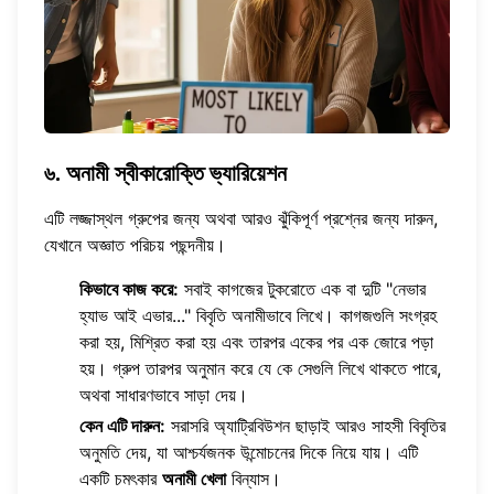
৬. অনামী স্বীকারোক্তি ভ্যারিয়েশন
এটি লজ্জাস্থল গ্রুপের জন্য অথবা আরও ঝুঁকিপূর্ণ প্রশ্নের জন্য দারুন,
যেখানে অজ্ঞাত পরিচয় পছন্দনীয়।
কিভাবে কাজ করে:
সবাই কাগজের টুকরোতে এক বা দুটি "নেভার
হ্যাভ আই এভার..." বিবৃতি অনামীভাবে লিখে। কাগজগুলি সংগ্রহ
করা হয়, মিশ্রিত করা হয় এবং তারপর একের পর এক জোরে পড়া
হয়। গ্রুপ তারপর অনুমান করে যে কে সেগুলি লিখে থাকতে পারে,
অথবা সাধারণভাবে সাড়া দেয়।
কেন এটি দারুন:
সরাসরি অ্যাট্রিবিউশন ছাড়াই আরও সাহসী বিবৃতির
অনুমতি দেয়, যা আশ্চর্যজনক উন্মোচনের দিকে নিয়ে যায়। এটি
একটি চমৎকার
অনামী খেলা
বিন্যাস।