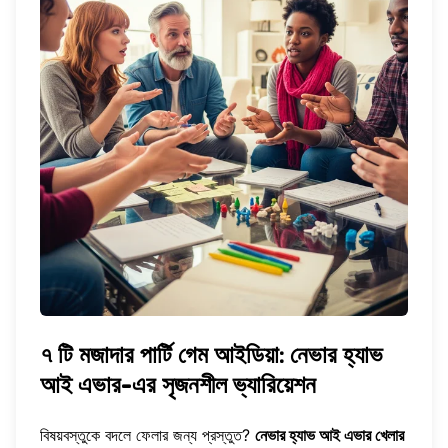
৭ টি মজাদার পার্টি গেম আইডিয়া: নেভার হ্যাভ
আই এভার-এর সৃজনশীল ভ্যারিয়েশন
বিষয়বস্তুকে বদলে ফেলার জন্য প্রস্তুত?
নেভার হ্যাভ আই এভার খেলার