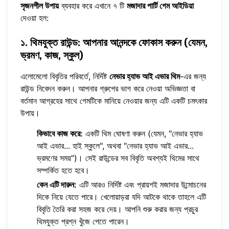
সৃজনশীল উপায়
ব্যবহার করে এখানে ৭ টি
মজাদার পার্টি গেম আইডিয়া
দেওয়া হল:
১. থিমযুক্ত রাউন্ড: আপনার আনন্দকে ফোকাস করুন (যেমন,
ভ্রমণ, কাজ, স্কুল)
এলোমেলো বিবৃতির পরিবর্তে, নির্দিষ্ট
নেভার হ্যাভ আই এভার থিম
-এর জন্য
রাউন্ড নিবেদন করুন। আপনার গ্রুপের ভাগ করে নেওয়া অভিজ্ঞতা বা
বর্তমান আগ্রহের সাথে গেমটিকে মানিয়ে নেওয়ার জন্য এটি একটি চমৎকার
উপায়।
কিভাবে কাজ করে:
একটি থিম ঘোষণা করুন (যেমন, "নেভার হ্যাভ
আই এভার... হাই স্কুলে", অথবা "নেভার হ্যাভ আই এভার...
ভ্রমণের সময়")। সেই রাউন্ডের সব বিবৃতি অবশ্যই থিমের সাথে
সম্পর্কিত হতে হবে।
কেন এটি দারুন:
এটি আরও নির্দিষ্ট এবং প্রায়শই মজাদার উন্মোচনের
দিকে নিয়ে যেতে পারে। খেলোয়াড়রা যদি আটকে থাকে তাহলে এটি
বিবৃতি তৈরি করা সহজ করে দেয়। আপনি শুরু করার জন্য প্রচুর
থিমযুক্ত প্রশ্ন
খুঁজে পেতে পারেন।