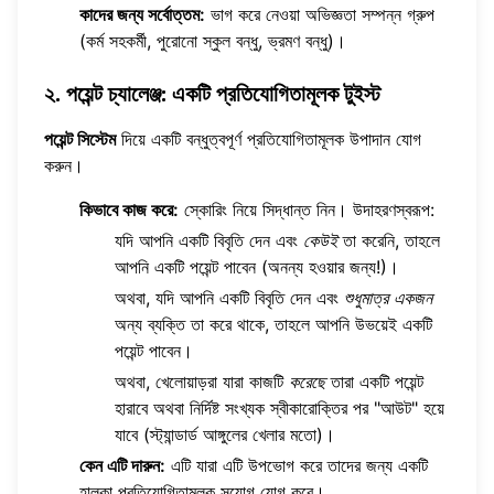
কাদের জন্য সর্বোত্তম:
ভাগ করে নেওয়া অভিজ্ঞতা সম্পন্ন গ্রুপ
(কর্ম সহকর্মী, পুরোনো স্কুল বন্ধু, ভ্রমণ বন্ধু)।
২. পয়েন্ট চ্যালেঞ্জ: একটি প্রতিযোগিতামূলক টুইস্ট
পয়েন্ট সিস্টেম
দিয়ে একটি বন্ধুত্বপূর্ণ প্রতিযোগিতামূলক উপাদান যোগ
করুন।
কিভাবে কাজ করে:
স্কোরিং নিয়ে সিদ্ধান্ত নিন। উদাহরণস্বরূপ:
যদি আপনি একটি বিবৃতি দেন এবং
কেউই
তা করেনি, তাহলে
আপনি একটি পয়েন্ট পাবেন (অনন্য হওয়ার জন্য!)।
অথবা, যদি আপনি একটি বিবৃতি দেন এবং
শুধুমাত্র একজন
অন্য ব্যক্তি তা করে থাকে, তাহলে আপনি উভয়েই একটি
পয়েন্ট পাবেন।
অথবা, খেলোয়াড়রা যারা কাজটি
করেছে
তারা একটি পয়েন্ট
হারাবে অথবা নির্দিষ্ট সংখ্যক স্বীকারোক্তির পর "আউট" হয়ে
যাবে (স্ট্যান্ডার্ড আঙ্গুলের খেলার মতো)।
কেন এটি দারুন:
এটি যারা এটি উপভোগ করে তাদের জন্য একটি
হালকা প্রতিযোগিতামূলক সুযোগ যোগ করে।