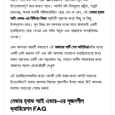
উত্তেজনাপূর্ণ করে রাখতে পারে। আপনি যদি থিমযুক্ত রাউন্ড, পয়েন্ট
চ্যালেঞ্জ, অথবা অনামী স্বীকারোক্তি বেছে নেন না কেন, এই
নেভার হ্যাভ
আই এভার-এর বিভিন্ন নিয়ম
প্রতিটি গ্রুপের জন্য কিছু না কিছু
উপস্থাপন করে। মূল বিষয় হল আপনার দলের সাথে মানানসই একটি
ভ্যারিয়েশন বেছে নেওয়া এবং সর্বদা আনন্দ এবং আরামকে অগ্রাধিকার
দেওয়া।
কেন আপনার পরবর্তী সমাবেশে এই
মজাদার পার্টি গেম আইডিয়া
গুলির মধ্যে
একটি চেষ্টা করবেন না? এবং যদি আপনার যেকোনো ভ্যারিয়েশনের জন্য
দারুন প্রশ্নের একটি বেস প্রয়োজন হয়, তাহলে অসীম সম্ভাবনার জন্য
আমাদের প্রশ্ন জেনারেটরটি দেখুন
!
এই ভ্যারিয়েশনগুলির মধ্যে কোনটি চেষ্টা করার জন্য আপনি সবচেয়ে
উত্তেজিত? অথবা আপনার নিজস্ব সৃজনশীল উপায় আছে কি? আপনার
মতামত মন্তব্যে শেয়ার করুন!
নেভার হ্যাভ আই এভার-এর সৃজনশীল
ভ্যারিয়েশন FAQ