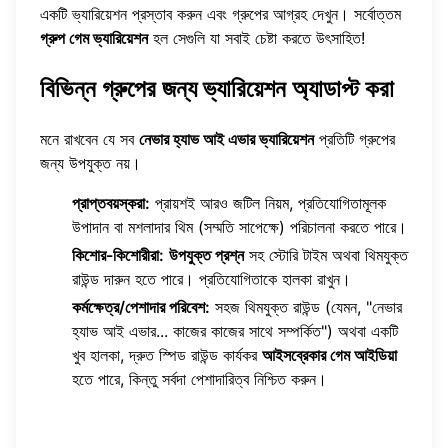
একটি ভ্যারিয়েশন প্রস্তাব করুন এবং গ্রুপের আগ্রহ দেখুন। সর্বোত্তম
গ্রুপ গেম ভ্যারিয়েশন
হল সেগুলি যা সবাই চেষ্টা করতে উৎসাহিত!
বিভিন্ন গ্রুপের জন্য ভ্যারিয়েশন অ্যাডাপ্ট করা
মনে রাখবেন যে সব
নেভার হ্যাভ আই এভার ভ্যারিয়েশন
প্রতিটি গ্রুপের
জন্য উপযুক্ত নয়।
প্রাপ্তবয়স্করা:
প্রায়শই আরও জটিল নিয়ম, প্রতিযোগিতামূলক
উপাদান বা মশলাদার থিম (সম্মতি সাপেক্ষে) পরিচালনা করতে পারে।
কিশোর-কিশোরীরা:
উপযুক্ত প্রশ্ন
সহ স্টোরি টাইম অথবা থিমযুক্ত
রাউন্ড দারুন হতে পারে। প্রতিযোগিতাকে হালকা রাখুন।
কর্মক্ষেত্র/পেশাদার পরিবেশ:
সহজ থিমযুক্ত রাউন্ড (যেমন, "নেভার
হ্যাভ আই এভার... কাজের কাজের সাথে সম্পর্কিত") অথবা একটি
খুব হালকা, দ্রুত স্পিড রাউন্ড কার্যকর
আইসব্রেকার গেম আইডিয়া
হতে পারে, কিন্তু সর্বদা পেশাদারিত্ব নিশ্চিত করুন।