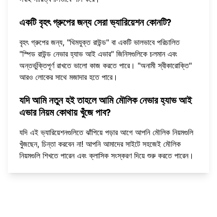
একটি বৃহৎ গ্রুপের জন্য সেরা ভ্যারিয়েশন কোনটি?
বৃহৎ গ্রুপের জন্য, "থিমযুক্ত রাউন্ড" বা একটি ভালভাবে পরিচালিত
"স্পিড রাউন্ড নেভার হ্যাভ আই এভার" জিনিসগুলিকে চলমান এবং
অন্তর্ভুক্তিপূর্ণ রাখতে ভালো কাজ করতে পারে। "অনামী স্বীকারোক্তি"
আরও লোকের সাথে মজাদার হতে পারে।
যদি আমি নতুন হই তাহলে আমি মৌলিক নেভার হ্যাভ আই
এভার নিয়ম কোথায় খুঁজে পাব?
যদি এই ভ্যারিয়েশনগুলিতে ঝাঁপিয়ে পড়ার আগে আপনি মৌলিক নিয়মগুলি
খুঁজছেন, চিন্তা করবেন না! আপনি আমাদের সাইটে সহজেই
মৌলিক
নিয়মগুলি শিখতে পারেন
এবং ক্লাসিক সংস্করণ দিয়ে শুরু করতে পারেন।