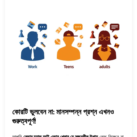
কোরটি ভুলবেন না: মানসম্পন্ন প্রশ্ন এখনও
গুরুত্বপূর্ণ!
আপনি
নেভার হ্যাভ আই এভার খেলার যে সৃজনশীল উপায়
বেছে নিচ্ছেন না