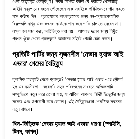
খেলা অত্যন্ত গুরুত্বপূর্ণ। সর্বদা নিশ্চিত করুন যে প্রতিটি খেলোয়াড়
আইনি মদ্যপানের বয়সে পৌঁছেছেন এবং সবাইকে পরিমিতভাবে পান করতে
মনে করিয়ে দিন। প্রত্যেকের অংশগ্রহণের জন্য নন-অ্যালকোহলিক
বিকল্পগুলি রাখুন এবং কখনও কাউকে পান করে গাড়ি চালাতে দেবেন না।
লক্ষ্য হল মজা করা, অতিরিক্ত করা নয়। আপনার দলের জন্য নিখুঁত
প্রশ্ন খুঁজে পেতে প্রস্তুত? আমাদের সাইটে
গেমটি চেষ্টা করুন
।
প্রতিটি পার্টির জন্য সৃজনশীল 'নেভার হ্যাভ আই
এভার' গেমের বৈচিত্র্য
ক্লাসিক ফরম্যাট থেকে ক্লান্ত? 'নেভার হ্যাভ আই এভার'-এর সৌন্দর্য
হল এর নমনীয়তা। কয়েকটি সহজ পরিবর্তনের মাধ্যমে অভিজ্ঞতাটি
সম্পূর্ণরূপে নতুন করে তোলা যায়, যা এটিকে আপনার নির্দিষ্ট ইভেন্টের জন্য
সতেজ এবং উপযোগী করে তোলে। এই বৈচিত্র্যগুলো গেমটিকে সবসময়
নতুন রাখবে।
থিম-ভিত্তিক 'নেভার হ্যাভ আই এভার' ধারণা (স্পাইসি,
টিনস, কাপল)