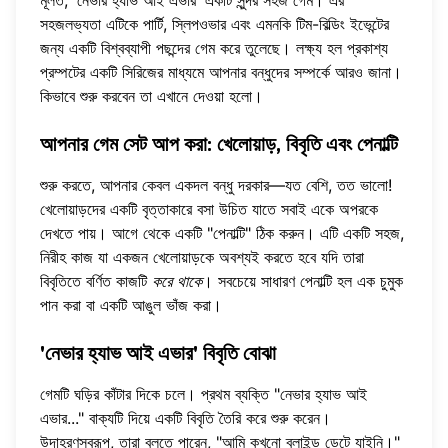
সহজলভ্যতা এটিকে পার্টি, স্লিপওভার এবং এমনকি টিম-বিল্ডিং ইভেন্টের
জন্য একটি বিশ্বব্যাপী পছন্দের গেম করে তুলেছে। লক্ষ্য হল প্রকাশ্য
প্রম্পটের একটি সিরিজের মাধ্যমে আপনার বন্ধুদের সম্পর্কে আরও জানা।
কিভাবে শুরু করবেন তা এখানে দেওয়া হলো।
আপনার গেম সেট আপ করা: খেলোয়াড়, বিবৃতি এবং পেনাল্টি
শুরু করতে, আপনার কেবল একদল বন্ধু দরকার—যত বেশি, তত ভালো!
খেলোয়াড়দের একটি বৃত্তাকারে বসা উচিত যাতে সবাই একে অপরকে
দেখতে পায়। আগে থেকে একটি "পেনাল্টি" ঠিক করুন। এটি একটি সহজ,
নিরীহ কাজ যা একজন খেলোয়াড়কে অবশ্যই করতে হবে যদি তারা
বিবৃতিতে বর্ণিত কাজটি
করে থাকে
। সবচেয়ে সাধারণ পেনাল্টি হল এক চুমুক
পান করা বা একটি আঙুল ভাঁজ করা।
'নেভার হ্যাভ আই এভার' বিবৃতি বোঝা
গেমটি ঘড়ির কাঁটার দিকে চলে। প্রথম ব্যক্তি "নেভার হ্যাভ আই
এভার..." বাক্যটি দিয়ে একটি বিবৃতি তৈরি করে শুরু করেন।
উদাহরণস্বরূপ, তারা বলতে পারেন, "আমি কখনো ব্লাইন্ড ডেটে যাইনি।"