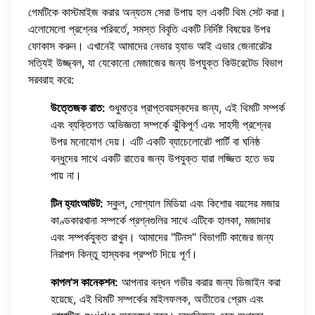
গেমটিকে কাস্টমাইজ করার অন্যতম সেরা উপায় হল একটি থিম সেট করা।
এলোমেলো প্রশ্নের পরিবর্তে, সমস্ত বিবৃতি একটি নির্দিষ্ট বিষয়ের উপর
ফোকাস করুন। এখানেই আমাদের
নেভার হ্যাভ আই এভার জেনারেটর
সত্যিই উজ্জ্বল, যা যেকোনো মেজাজের জন্য উপযুক্ত কিউরেটেড বিভাগ
সরবরাহ করে:
উত্তেজক রাত:
শুধুমাত্র প্রাপ্তবয়স্কদের জন্য, এই থিমটি সম্পর্ক
এবং ব্যক্তিগত অভিজ্ঞতা সম্পর্কে ঝুঁকিপূর্ণ এবং সাহসী প্রশ্নের
উপর মনোযোগ দেয়। এটি একটি ব্যাচেলোরেট পার্টি বা ঘনিষ্ঠ
বন্ধুদের সাথে একটি রাতের জন্য উপযুক্ত যারা লজ্জিত হতে ভয়
পায় না।
টিন হ্যাংআউট:
স্কুল, সোশ্যাল মিডিয়া এবং কিশোর বয়সের মজার
কাণ্ডকারখানা সম্পর্কে প্রশ্নগুলির সাথে এটিকে হালকা, মজাদার
এবং সম্পর্কযুক্ত রাখুন। আমাদের "টিনস" বিভাগটি কাজের জন্য
নিরাপদ কিন্তু হাস্যকর প্রম্পট দিয়ে পূর্ণ।
কাপল'স কানেকশন:
আপনার বন্ধন গভীর করার জন্য ডিজাইন করা
হয়েছে, এই থিমটি সম্পর্কের মাইলফলক, অতীতের প্রেম এবং