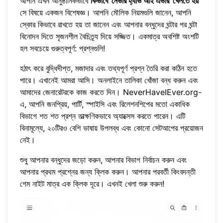
আপনি এখন আনুষ্ঠানিকভাবে
কিভাবে 'নেভার হ্যাভ আই এভার' খেলতে হয়
সে বিষয়ে একজন বিশেষজ্ঞ। আপনি মৌলিক নিয়মগুলি জানেন, আপনি
স্কোর কিভাবে রাখতে হয় তা জানেন এবং আপনার বন্ধুদের ঘন্টার পর ঘন্টা
বিনোদন দিতে সৃজনশীল বৈচিত্র্য দিয়ে সজ্জিত। একমাত্র অবশিষ্ট অংশটি
হল সবচেয়ে গুরুত্বপূর্ণ: প্রশ্নগুলি!
হঠাৎ করে বুদ্ধিদীপ্ত, মজাদার এবং তথ্যপূর্ণ প্রশ্ন তৈরি করা কঠিন হতে
পারে। এখানেই আমরা আসি। অনলাইনে তালিকা খোঁজা বন্ধ করুন এবং
আমাদের জেনারেটরকে কাজ করতে দিন।
NeverHaveIEver.org
-
এ, আপনি জনপ্রিয়, পার্টি, স্পাইসি এবং রিলেশনশিপের মতো একাধিক
বিভাগে শত শত প্রশ্ন তাত্ক্ষণিকভাবে অ্যাক্সেস করতে পারেন। এটি
বিনামূল্যে, ২০টিরও বেশি ভাষায় উপলব্ধ এবং কোনো সেটআপের প্রয়োজন
নেই।
শুধু আপনার বন্ধুদের জড়ো করুন, আপনার বিভাগ নির্বাচন করুন এবং
আপনার প্রথম প্রশ্নের জন্য ক্লিক করুন। আপনার পরবর্তী কিংবদন্তী
গেম নাইট মাত্র এক ক্লিক দূরে।
এখনই খেলা শুরু করুন
!