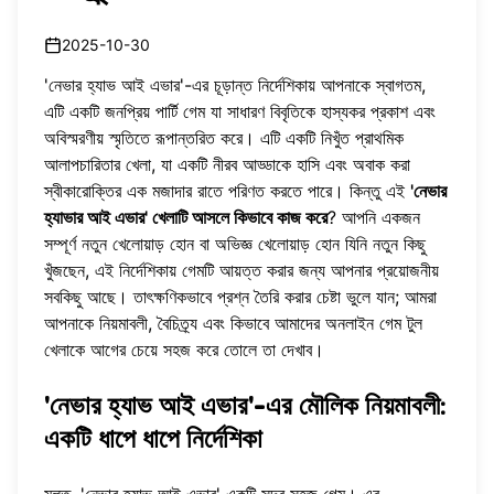
2025-10-30
'নেভার হ্যাভ আই এভার'-এর চূড়ান্ত নির্দেশিকায় আপনাকে স্বাগতম,
এটি একটি জনপ্রিয় পার্টি গেম যা সাধারণ বিবৃতিকে হাস্যকর প্রকাশ এবং
অবিস্মরণীয় স্মৃতিতে রূপান্তরিত করে। এটি একটি নিখুঁত প্রাথমিক
আলাপচারিতার খেলা, যা একটি নীরব আড্ডাকে হাসি এবং অবাক করা
স্বীকারোক্তির এক মজাদার রাতে পরিণত করতে পারে। কিন্তু এই
'নেভার
হ্যাভার আই এভার' খেলাটি আসলে কিভাবে কাজ করে
? আপনি একজন
সম্পূর্ণ নতুন খেলোয়াড় হোন বা অভিজ্ঞ খেলোয়াড় হোন যিনি নতুন কিছু
খুঁজছেন, এই নির্দেশিকায় গেমটি আয়ত্ত করার জন্য আপনার প্রয়োজনীয়
সবকিছু আছে। তাৎক্ষণিকভাবে প্রশ্ন তৈরি করার চেষ্টা ভুলে যান; আমরা
আপনাকে নিয়মাবলী, বৈচিত্র্য এবং কিভাবে আমাদের
অনলাইন গেম টুল
খেলাকে আগের চেয়ে সহজ করে তোলে তা দেখাব।
'নেভার হ্যাভ আই এভার'-এর মৌলিক নিয়মাবলী:
একটি ধাপে ধাপে নির্দেশিকা
মূলত, 'নেভার হ্যাভ আই এভার' একটি সুন্দর সহজ গেম। এর