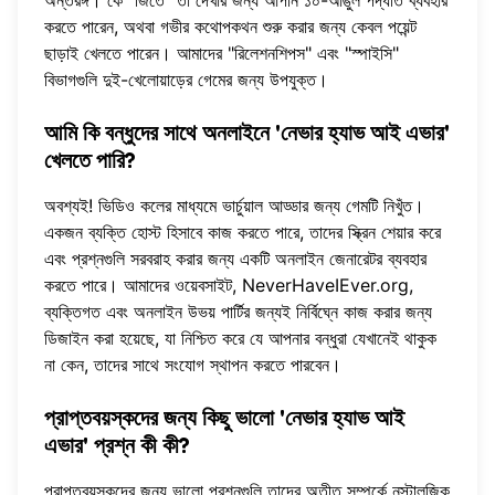
করতে পারেন, অথবা গভীর কথোপকথন শুরু করার জন্য কেবল পয়েন্ট
ছাড়াই খেলতে পারেন। আমাদের "রিলেশনশিপস" এবং "স্পাইসি"
বিভাগগুলি দুই-খেলোয়াড়ের গেমের জন্য উপযুক্ত।
আমি কি বন্ধুদের সাথে অনলাইনে 'নেভার হ্যাভ আই এভার'
খেলতে পারি?
অবশ্যই! ভিডিও কলের মাধ্যমে ভার্চুয়াল আড্ডার জন্য গেমটি নিখুঁত।
একজন ব্যক্তি হোস্ট হিসাবে কাজ করতে পারে, তাদের স্ক্রিন শেয়ার করে
এবং প্রশ্নগুলি সরবরাহ করার জন্য একটি অনলাইন জেনারেটর ব্যবহার
করতে পারে। আমাদের ওয়েবসাইট,
NeverHaveIEver.org
,
ব্যক্তিগত এবং অনলাইন উভয় পার্টির জন্যই নির্বিঘ্নে কাজ করার জন্য
ডিজাইন করা হয়েছে, যা নিশ্চিত করে যে আপনার বন্ধুরা যেখানেই থাকুক
না কেন, তাদের সাথে সংযোগ স্থাপন করতে পারবেন।
প্রাপ্তবয়স্কদের জন্য কিছু ভালো 'নেভার হ্যাভ আই
এভার' প্রশ্ন কী কী?
প্রাপ্তবয়স্কদের জন্য ভালো প্রশ্নগুলি তাদের অতীত সম্পর্কে নস্টালজিক