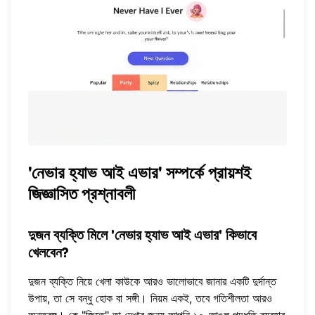
'নেভার হ্যাভ আই এভার' সম্পর্কে প্রায়শই
জিজ্ঞাসিত প্রশ্নাবলী
দুজন ব্যক্তি মিলে 'নেভার হ্যাভ আই এভার' কিভাবে
খেলবেন?
দুজন ব্যক্তি নিয়ে খেলা কাউকে আরও ভালোভাবে জানার একটি দুর্দান্ত
উপায়, তা সে বন্ধু হোক বা সঙ্গী। নিয়ম একই, তবে গতিশীলতা আরও
অন্তরঙ্গ। কে "জিতে" তা দেখার জন্য আপনি ১০-আঙুল পদ্ধতি ব্যবহার