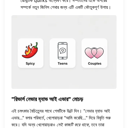
রোমান্টিক quirks অন্বেষণ করে। দম্পতিদের একে অপরের
সম্পর্কে নতুন জিনিস শেখার জন্য এটি একটি কৌতুকপূর্ণ উপায়।
"রিভার্স নেভার হ্যাভ আই এভার" মোচড়
এই চমৎকার বৈচিত্র্যের সাথে গেমটিকে উল্টে দিন। "নেভার হ্যাভ আই
এভার..." বলার পরিবর্তে, খেলোয়াড়রা "আমি করেছি..." দিয়ে বিবৃতি শুরু
করে। যদি অন্য খেলোয়াড়রাও
সেই কাজটি করে থাকে
, তবে তারা