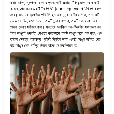
করার আগে, গ্রুপকে "নেভার হ্যাভ আই এভার..." বিবৃতিতে যে কাজটি
করেছে তার জন্য একটি "পরিণতি" (consequence) নির্ধারণ করতে
হবে। সবচেয়ে ক্লাসিক পরিণতি হল এক চুমুক পানীয় নেওয়া, তবে এটি
যেকোনো কিছু হতে পারে—একটি স্ন্যাক খাওয়া, একটি মজার নাচ করা,
অথবা কেবল স্বীকার করা। সবচেয়ে জনপ্রিয় নন-ড্রিংকিং সংস্করণ হল
"দশ আঙুল" পদ্ধতি, যেখানে প্রত্যেকে দশটি আঙুল তুলে শুরু করে, এবং
তাদের ক্ষেত্রে প্রযোজ্য প্রতিটি বিবৃতির জন্য একটি আঙুল নামিয়ে দেয়।
যার আঙুল শেষ পর্যন্ত উপরে থাকে সে চ্যাম্পিয়ন হয়!