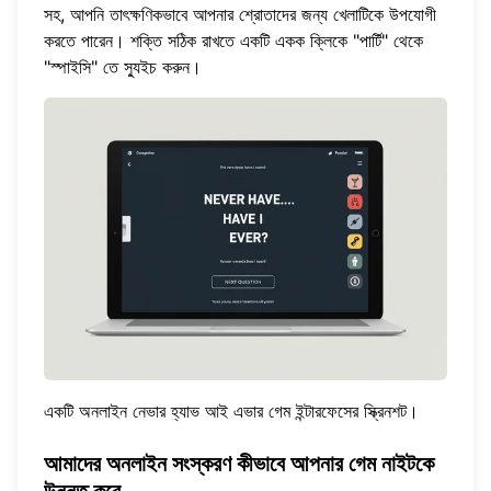
সহ, আপনি তাৎক্ষণিকভাবে আপনার শ্রোতাদের জন্য খেলাটিকে উপযোগী
করতে পারেন। শক্তি সঠিক রাখতে একটি একক ক্লিকে "পার্টি" থেকে
"স্পাইসি" তে স্যুইচ করুন।
একটি অনলাইন নেভার হ্যাভ আই এভার গেম ইন্টারফেসের স্ক্রিনশট।
আমাদের অনলাইন সংস্করণ কীভাবে আপনার গেম নাইটকে
উন্নত করে