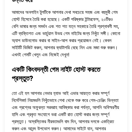
আমাদের অনলাইন টুলটিকে আপনার দেখা সবচেয়ে সহজ এবং বহুমুখী গেম
হোস্ট হিসেবে তৈরি করা হয়েছে। একটি পরিষ্কার ইন্টারফেস, ২০টিরও
বেশি ভাষার জন্য সমর্থন এবং শত শত যত্ন সহকারে তৈরি প্রশ্নাবলী সহ,
এটি ব্যক্তিগত এবং ভার্চুয়াল উভয় গেম নাইটের জন্য নিখুঁত সঙ্গী। কোনো
অ্যাপ ডাউনলোড করার বা সাইন-আপ করার প্রয়োজন নেই। কেবল
সাইটটি ভিজিট করুন, আপনার ক্যাটাগরি বেছে নিন এবং মজা শুরু করুন।
এখনই গেমটি খেলুন
এবং নিজেই দেখুন!
একটি কিংবদন্তী গেম নাইট হোস্ট করতে
প্রস্তুত?
তো এই হল আপনার নেভার হ্যাভ আই এভার আয়ত্ত করার সম্পূর্ণ
নির্দেশিকা! নিয়মগুলি নিখুঁতভাবে শেখা থেকে শুরু করে গেম-চেঞ্জিং ভিন্নতা
এবং প্রশ্নের অফুরন্ত সরবরাহ আবিষ্কার করা পর্যন্ত, আপনি অবিস্মরণীয়
হাসি এবং প্রকৃত সংযোগে ভরা একটি রাত হোস্ট করার জন্য সম্পূর্ণ
প্রস্তুত। অস্বস্তিকর নীরবতাগুলি বাদ দিন, আপনার দলকে একত্রিত
করুন এবং আনন্দ উপভোগ করুন। আমাদের সাইটে যান, আপনার