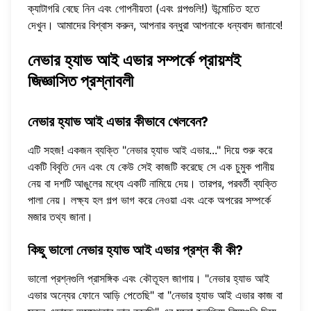
ক্যাটাগরি বেছে নিন এবং গোপনীয়তা (এবং গল্পগুলি!) উন্মোচিত হতে
দেখুন। আমাদের বিশ্বাস করুন, আপনার বন্ধুরা আপনাকে ধন্যবাদ জানাবে!
নেভার হ্যাভ আই এভার সম্পর্কে প্রায়শই
জিজ্ঞাসিত প্রশ্নাবলী
নেভার হ্যাভ আই এভার কীভাবে খেলবেন?
এটি সহজ! একজন ব্যক্তি "নেভার হ্যাভ আই এভার..." দিয়ে শুরু করে
একটি বিবৃতি দেন এবং যে কেউ সেই কাজটি করেছে সে এক চুমুক পানীয়
নেয় বা দশটি আঙুলের মধ্যে একটি নামিয়ে দেয়। তারপর, পরবর্তী ব্যক্তি
পালা নেয়। লক্ষ্য হল গল্প ভাগ করে নেওয়া এবং একে অপরের সম্পর্কে
মজার তথ্য জানা।
কিছু ভালো নেভার হ্যাভ আই এভার প্রশ্ন কী কী?
ভালো প্রশ্নগুলি প্রাসঙ্গিক এবং কৌতূহল জাগায়। "নেভার হ্যাভ আই
এভার অন্যের ফোনে আড়ি পেতেছি" বা "নেভার হ্যাভ আই এভার কাজ বা