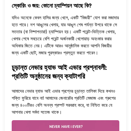
স্কোরিং ও জয়: কোনো চ্যাম্পিয়ন আছে কি?
যদিও অনেকে কেবল হাসির জন্য খেলে, একটি "বিজয়ী" যোগ করা মজাদার
হতে পারে। দশ আঙুলের খেলায়, যার আঙুল শেষ পর্যন্ত উপরে থাকে সে
সততার (বা নিষ্পাপতার!) চ্যাম্পিয়ন হয়। একটি পয়েন্ট-ভিত্তিক খেলায়,
খেলার শেষে সবচেয়ে বেশি পয়েন্ট অর্জনকারী খেলোয়াড় অহংকার করার
অধিকার জিতে নেয়। এটিকে আরও আনুষ্ঠানিক করতে আপনি বিজয়ীর
জন্য একটি ছোট, মজার পুরস্কারও প্রস্তুত করতে পারেন।
চূড়ান্ত নেভার হ্যাভ আই এভার প্রশ্নাবলী:
প্রতিটি অনুষ্ঠানের জন্য ক্যাটাগরি
আমাদের নেভার হ্যাভ আই এভার প্রশ্নের চূড়ান্ত তালিকা দিয়ে কখনও
শক্তি ফুরিয়ে যাবে না! আমাদের জেনারেটর প্রতিটি মেজাজ এবং গ্রুপের
জন্য ৪০০টিরও বেশি অনন্য প্রম্পট সরবরাহ করে, যা নিশ্চিত করে যে
আপনার খেলা সর্বদা সতেজ থাকে।