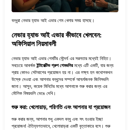
বন্ধুরা নেভার হ্যাভ আই এভার গেম খেলার সময় হাসছে।
নেভার হ্যাভ আই এভার কীভাবে খেলবেন:
অফিসিয়াল নিয়মাবলী
নেভার হ্যাভ আই এভার গেমটির সৌন্দর্য এর সরলতার মধ্যেই নিহিত।
সবচেয়ে আকর্ষক
ইন্টারেক্টিভ গ্রুপ গেমগুলির
মধ্যে এটি একটি, যার জন্য
প্রায় কোনও সেটআপের প্রয়োজন হয় না। এর লক্ষ্য হল কথোপকথন
উস্কে দেওয়া এবং আপনার বন্ধুদের সম্পর্কে আশ্চর্যজনক জিনিসগুলি
জানা। আসুন, কয়েক মিনিটের মধ্যে আপনাকে শুরু করার জন্য এর
মৌলিক বিষয়গুলি ভেঙে দেখি।
শুরু করা: খেলোয়াড়, পরিণতি এবং আপনার যা প্রয়োজন
শুরু করার জন্য, আপনার শুধু একদল বন্ধু এবং সৎ হওয়ার ইচ্ছা
প্রয়োজন! ঐতিহ্যগতভাবে, খেলোয়াড়রা একটি বৃত্তাকারে বসে। শুরু