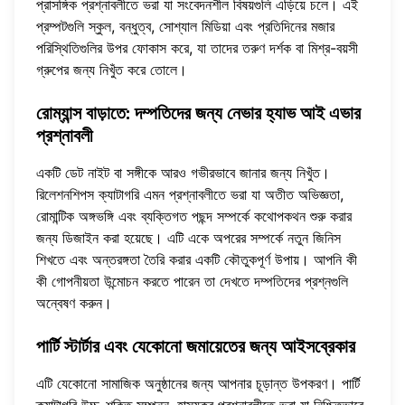
প্রাসঙ্গিক প্রশ্নাবলীতে ভরা যা সংবেদনশীল বিষয়গুলি এড়িয়ে চলে। এই
প্রম্পটগুলি স্কুল, বন্ধুত্ব, সোশ্যাল মিডিয়া এবং প্রতিদিনের মজার
পরিস্থিতিগুলির উপর ফোকাস করে, যা তাদের তরুণ দর্শক বা মিশ্র-বয়সী
গ্রুপের জন্য নিখুঁত করে তোলে।
রোম্যান্স বাড়াতে: দম্পতিদের জন্য নেভার হ্যাভ আই এভার
প্রশ্নাবলী
একটি ডেট নাইট বা সঙ্গীকে আরও গভীরভাবে জানার জন্য নিখুঁত।
রিলেশনশিপস ক্যাটাগরি এমন প্রশ্নাবলীতে ভরা যা অতীত অভিজ্ঞতা,
রোমান্টিক অঙ্গভঙ্গি এবং ব্যক্তিগত পছন্দ সম্পর্কে কথোপকথন শুরু করার
জন্য ডিজাইন করা হয়েছে। এটি একে অপরের সম্পর্কে নতুন জিনিস
শিখতে এবং অন্তরঙ্গতা তৈরি করার একটি কৌতুকপূর্ণ উপায়। আপনি কী
কী গোপনীয়তা উন্মোচন করতে পারেন তা দেখতে
দম্পতিদের প্রশ্নগুলি
অন্বেষণ করুন
।
পার্টি স্টার্টার এবং যেকোনো জমায়েতের জন্য আইসব্রেকার
এটি যেকোনো সামাজিক অনুষ্ঠানের জন্য আপনার চূড়ান্ত উপকরণ। পার্টি
ক্যাটাগরি উচ্চ-শক্তি সম্পন্ন, হাস্যকর প্রশ্নাবলীতে ভরা যা নিশ্চিতভাবে