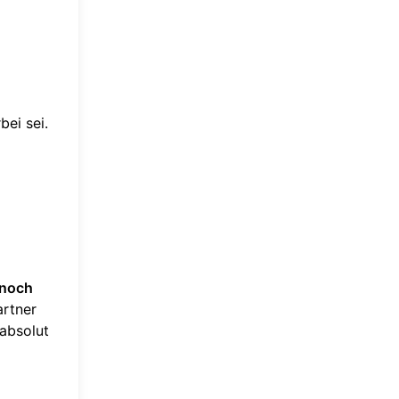
ei sei.
 noch
artner
 absolut