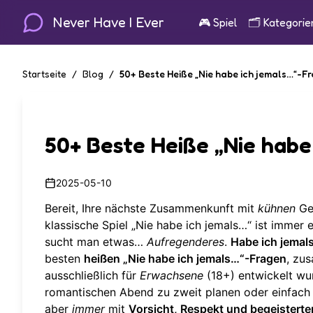
Never Have I Ever
🎮
Spiel
🗂️
Kategorie
Startseite
/
Blog
/
50+ Beste Heiße „Nie habe ich jemals…“-F
50+ Beste Heiße „Nie habe
2025-05-10
Bereit, Ihre nächste Zusammenkunft mit
kühnen
Ge
klassische Spiel „Nie habe ich jemals…“ ist immer
sucht man etwas…
Aufregenderes
.
Habe ich jemal
besten
heißen „Nie habe ich jemals…“-Fragen
, zu
ausschließlich für
Erwachsene
(18+) entwickelt wur
romantischen Abend zu zweit planen oder einfach 
aber
immer
mit
Vorsicht, Respekt und begeistert