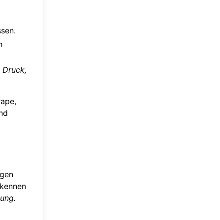
ssen.
h
t Druck,
Rape,
und
gen
 kennen
ung.