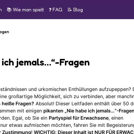
n
📚
Wie man spielt
❓ FAQ
📝
Blog
ragen
 ich jemals…“-Fragen
ständnissen und urkomischen Enthüllungen aufzupeppen? 
 eine großartige Möglichkeit, sich zu verbinden, aber manch
s heiße Fragen?
Absolut! Dieser Leitfaden enthält über 50 d
sammen mit einigen
pikanten „Nie habe ich jemals…“-Frage
den. Egal, ob Sie ein
Partyspiel für Erwachsene
, einen
nur etwas aufmischen möchten, fahren Sie mit Begeisterung
er Zustimmung
!
WICHTIG: Dieser Inhalt ist NUR FÜR ERW