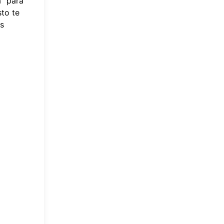
a" para
sto te
ás