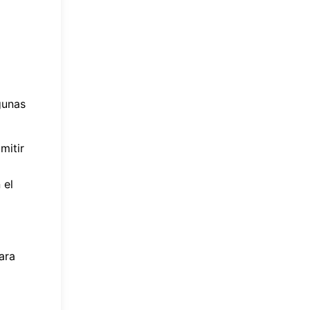
gunas
mitir
 el
ara