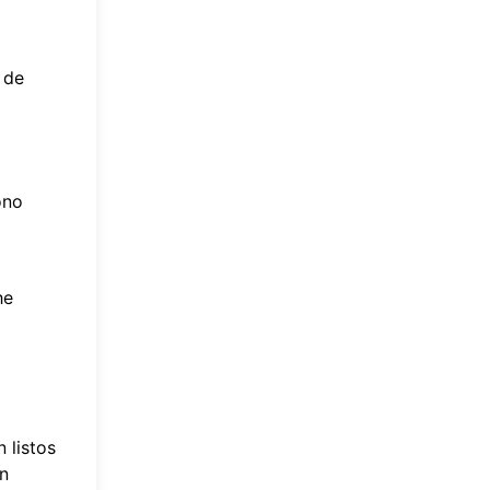
 de
ono
he
 listos
en