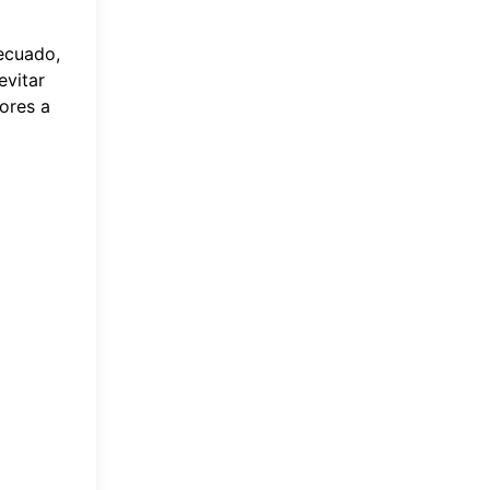
decuado,
evitar
ores a