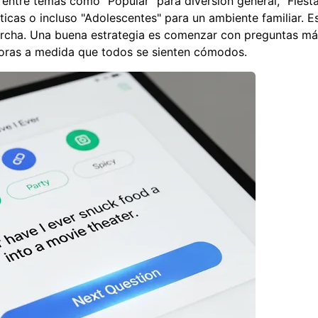
entre temas como "Popular" para diversión general, "Fiest
cas o incluso "Adolescentes" para un ambiente familiar. E
 marcha. Una buena estrategia es comenzar con preguntas m
doras a medida que todos se sienten cómodos.