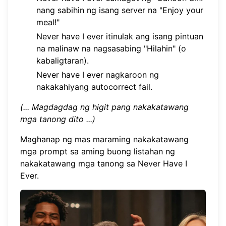
nang sabihin ng isang server na "Enjoy your
meal!"
Never have I ever itinulak ang isang pintuan
na malinaw na nagsasabing "Hilahin" (o
kabaligtaran).
Never have I ever nagkaroon ng
nakakahiyang autocorrect fail.
(... Magdagdag ng higit pang nakakatawang
mga tanong dito ...)
Maghanap ng mas maraming nakakatawang
mga prompt sa aming buong listahan ng
nakakatawang mga tanong sa Never Have I
Ever
.