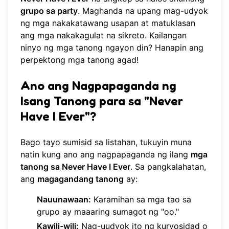
grupo sa party
. Maghanda na upang mag-udyok
ng mga nakakatawang usapan at matuklasan
ang mga nakakagulat na sikreto. Kailangan
ninyo ng mga tanong ngayon din?
Hanapin ang
perpektong mga tanong
agad!
Ano ang Nagpapaganda ng
Isang Tanong para sa "Never
Have I Ever"?
Bago tayo sumisid sa listahan, tukuyin muna
natin kung ano ang nagpapaganda ng ilang
mga
tanong sa Never Have I Ever
. Sa pangkalahatan,
ang
magagandang tanong
ay:
Nauunawaan:
Karamihan sa mga tao sa
grupo ay maaaring sumagot ng "oo."
Kawili-wili:
Nag-uudyok ito ng kuryosidad o