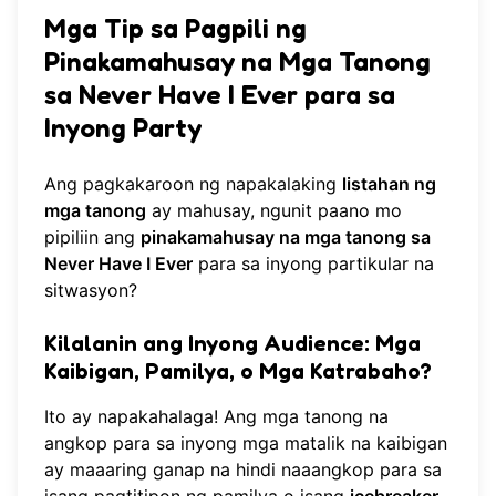
Mga Tip sa Pagpili ng
Pinakamahusay na Mga Tanong
sa Never Have I Ever para sa
Inyong
Party
Ang pagkakaroon ng napakalaking
listahan ng
mga tanong
ay mahusay, ngunit paano mo
pipiliin ang
pinakamahusay na mga tanong sa
Never Have I Ever
para sa inyong partikular na
sitwasyon?
Kilalanin ang Inyong Audience: Mga
Kaibigan, Pamilya, o Mga Katrabaho?
Ito ay napakahalaga! Ang mga tanong na
angkop para sa inyong mga matalik na kaibigan
ay maaaring ganap na hindi naaangkop para sa
isang pagtitipon ng pamilya o isang
icebreaker