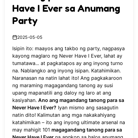
Have I Ever sa Anumang
Party
2025-05-05
Isipin ito: maayos ang takbo ng party, nagpasya
kayong maglaro ng Never Have I Ever, lahat ay
tumatawa... at pagkatapos ay ang inyong turno
na. Nablangko ang inyong isipan. Katahimikan.
Naranasan na natin lahat ito! Ang pagkakaroon
ng maraming magagandang tanong ay susi
upang mapanatili ang daloy ng laro at ang
kasiyahan.
Ano ang magandang tanong para sa
Never Have I Ever?
Iyan mismo ang sasagutin
natin dito! Kalimutan ang mga nakakahiyang
katahimikan – ito ang inyong ultimate arsenal na
may mahigit 101
magagandang tanong para sa
Never Have I Ever
na angkop sa halos anumang