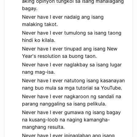
aking opinyon tungkol sa isang mahalagang
bagay.
Never have I ever nadaig ang isang
malaking takot.
Never have I ever tumulong sa isang taong
hindi ko kilala.
Never have I ever tinupad ang isang New
Year's resolution sa buong taon.
Never have I ever naglakbay sa isang lugar
nang mag-isa.
Never have I ever natutong isang kasanayan
nang buo mula sa mga tutorial sa YouTube.
Never have I ever nagkaroon ng sandali na
parang nanggaling sa isang pelikula.
Never have I ever gumawa ng isang bagay
na kusang-loob na naging kamangha-
manghang resulta.
Never have I ever ipinaglaban ang isang