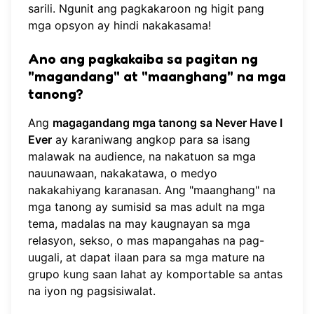
sarili. Ngunit ang pagkakaroon ng higit pang
mga opsyon ay hindi nakakasama!
Ano ang pagkakaiba sa pagitan ng
"magandang" at "maanghang" na mga
tanong?
Ang
magagandang mga tanong sa Never Have I
Ever
ay karaniwang angkop para sa isang
malawak na audience, na nakatuon sa mga
nauunawaan, nakakatawa, o medyo
nakakahiyang karanasan. Ang "maanghang" na
mga tanong ay sumisid sa mas adult na mga
tema, madalas na may kaugnayan sa mga
relasyon, sekso, o mas mapangahas na pag-
uugali, at dapat ilaan para sa mga mature na
grupo kung saan lahat ay komportable sa antas
na iyon ng pagsisiwalat.