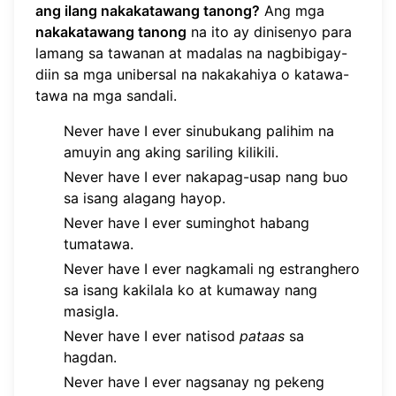
ang ilang nakakatawang tanong?
Ang mga
nakakatawang tanong
na ito ay dinisenyo para
lamang sa tawanan at madalas na nagbibigay-
diin sa mga unibersal na nakakahiya o katawa-
tawa na mga sandali.
Never have I ever sinubukang palihim na
amuyin ang aking sariling kilikili.
Never have I ever nakapag-usap nang buo
sa isang alagang hayop.
Never have I ever suminghot habang
tumatawa.
Never have I ever nagkamali ng estranghero
sa isang kakilala ko at kumaway nang
masigla.
Never have I ever natisod
pataas
sa
hagdan.
Never have I ever nagsanay ng pekeng