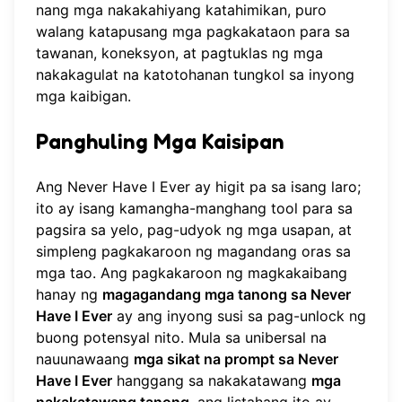
nang mga nakakahiyang katahimikan, puro
walang katapusang mga pagkakataon para sa
tawanan, koneksyon, at pagtuklas ng mga
nakakagulat na katotohanan tungkol sa inyong
mga kaibigan.
Panghuling Mga Kaisipan
Ang Never Have I Ever ay higit pa sa isang laro;
ito ay isang kamangha-manghang tool para sa
pagsira sa yelo, pag-udyok ng mga usapan, at
simpleng pagkakaroon ng magandang oras sa
mga tao. Ang pagkakaroon ng magkakaibang
hanay ng
magagandang mga tanong sa Never
Have I Ever
ay ang inyong susi sa pag-unlock ng
buong potensyal nito. Mula sa unibersal na
nauunawaang
mga sikat na prompt sa Never
Have I Ever
hanggang sa nakakatawang
mga