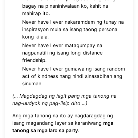
bagay na pinaniniwalaan ko, kahit na
mahirap ito.
Never have I ever nakaramdam ng tunay na
inspirasyon mula sa isang taong personal
kong kilala.
Never have I ever matagumpay na
nagpanatili ng isang long-distance
friendship.
Never have I ever gumawa ng isang random
act of kindness nang hindi sinasabihan ang
sinuman.
(... Magdagdag ng higit pang mga tanong na
nag-uudyok ng pag-iisip dito ...)
Ang mga tanong na ito ay nagdaragdag ng
isang magandang layer sa karaniwang
mga
tanong sa mga laro sa party
.