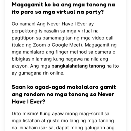
Magagamit ko ba ang mga tanong na
ito para sa mga virtual na party?
Oo naman! Ang Never Have I Ever ay
perpektong isinasalin sa mga virtual na
pagtitipon sa pamamagitan ng mga video call
(tulad ng Zoom o Google Meet). Magagamit ng
mga manlalaro ang finger method sa camera o
bibigkasin lamang kung nagawa na nila ang
aksyon. Ang mga
pangkalahatang tanong
na ito
ay gumagana rin online.
Saan ko agad-agad makalalaro gamit
ang random na mga tanong sa Never
Have I Ever?
Dito mismo! Kung ayaw mong mag-scroll sa
mga listahan at gusto mo lang ng mga tanong
na inihahain isa-isa, dapat mong
galugarin ang