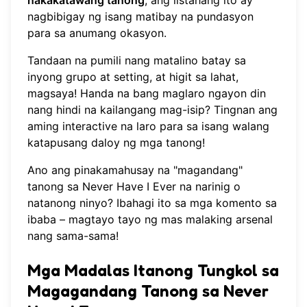
nakakatawang tanong
, ang listahang ito ay
nagbibigay ng isang matibay na pundasyon
para sa anumang okasyon.
Tandaan na pumili nang matalino batay sa
inyong grupo at setting, at higit sa lahat,
magsaya! Handa na bang maglaro ngayon din
nang hindi na kailangang mag-isip?
Tingnan ang
aming interactive na laro
para sa isang walang
katapusang daloy ng mga tanong!
Ano ang pinakamahusay na "magandang"
tanong sa Never Have I Ever na narinig o
natanong ninyo? Ibahagi ito sa mga komento sa
ibaba – magtayo tayo ng mas malaking arsenal
nang sama-sama!
Mga Madalas Itanong Tungkol sa
Magagandang Tanong sa Never