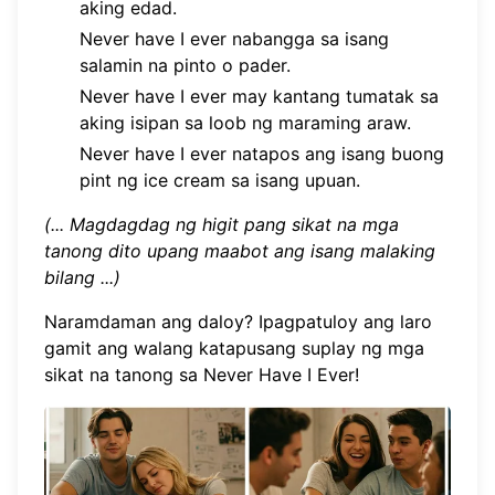
aking edad.
Never have I ever nabangga sa isang
salamin na pinto o pader.
Never have I ever may kantang tumatak sa
aking isipan sa loob ng maraming araw.
Never have I ever natapos ang isang buong
pint ng ice cream sa isang upuan.
(... Magdagdag ng higit pang sikat na mga
tanong dito upang maabot ang isang malaking
bilang ...)
Naramdaman ang daloy? Ipagpatuloy ang laro
gamit ang walang katapusang suplay ng
mga
sikat na tanong sa Never Have I Ever
!