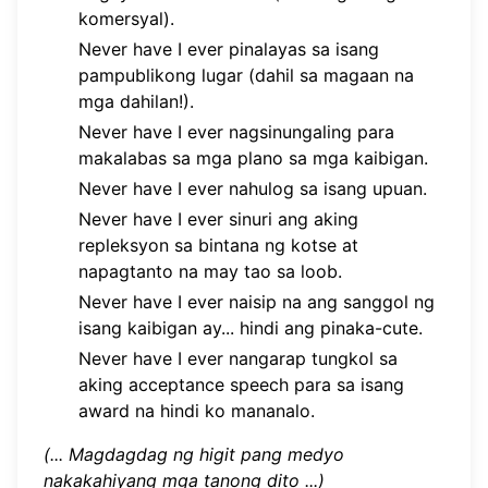
komersyal).
Never have I ever pinalayas sa isang
pampublikong lugar (dahil sa magaan na
mga dahilan!).
Never have I ever nagsinungaling para
makalabas sa mga plano sa mga kaibigan.
Never have I ever nahulog sa isang upuan.
Never have I ever sinuri ang aking
repleksyon sa bintana ng kotse at
napagtanto na may tao sa loob.
Never have I ever naisip na ang sanggol ng
isang kaibigan ay... hindi ang pinaka-cute.
Never have I ever nangarap tungkol sa
aking acceptance speech para sa isang
award na hindi ko mananalo.
(... Magdagdag ng higit pang medyo
nakakahiyang mga tanong dito ...)