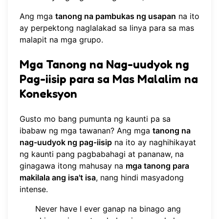
Ang mga
tanong na pambukas ng usapan
na ito
ay perpektong naglalakad sa linya para sa mas
malapit na mga grupo.
Mga Tanong na Nag-uudyok ng
Pag-iisip para sa Mas Malalim na
Koneksyon
Gusto mo bang pumunta ng kaunti pa sa
ibabaw ng mga tawanan? Ang mga
tanong na
nag-uudyok ng pag-iisip
na ito ay naghihikayat
ng kaunti pang pagbabahagi at pananaw, na
ginagawa itong mahusay na
mga tanong para
makilala ang isa't isa
, nang hindi masyadong
intense.
Never have I ever ganap na binago ang