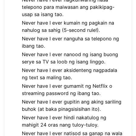
telepono para maiwasan ang pakikipag-
usap sa isang tao.
Never have I ever kumain ng pagkain na
nahulog sa sahig (5-second rule!).
Never have I ever nanguha sa telepono ng
ibang tao.
Never have I ever nanood ng isang buong
serye sa TV sa loob ng isang linggo.
Never have I ever aksidenteng nagpadala
ng text sa maling tao.
Never have I ever gumamit ng Netflix o
streaming password ng ibang tao.
Never have I ever gupitin ang aking sariling
buhok (at baka pinagsisisihan ito).
Never have I ever hindi nakatulog ng
mahigit 24 oras nang tuloy-tuloy.
Never have I ever natisod sa ganap na wala