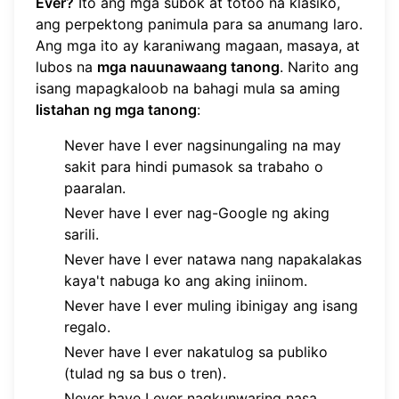
Ever?
Ito ang mga subok at totoo na klasiko,
ang perpektong panimula para sa anumang laro.
Ang mga ito ay karaniwang magaan, masaya, at
lubos na
mga nauunawaang tanong
. Narito ang
isang mapagkaloob na bahagi mula sa aming
listahan ng mga tanong
:
Never have I ever nagsinungaling na may
sakit para hindi pumasok sa trabaho o
paaralan.
Never have I ever nag-Google ng aking
sarili.
Never have I ever natawa nang napakalakas
kaya't nabuga ko ang aking iniinom.
Never have I ever muling ibinigay ang isang
regalo.
Never have I ever nakatulog sa publiko
(tulad ng sa bus o tren).
Never have I ever nagkunwaring nasa