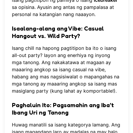
sa opisina. Ayusin ang antas ng pampalasa at
personal na katangian nang naaayon.
Isaalang-alang ang Vibe: Casual
Hangout vs. Wild Party?
Isang chill na hapong pagtitipon ba ito o isang
all-out party? Iayon ang enerhiya ng inyong
mga tanong. Ang nakakatawa at magaan ay
maaaring angkop sa isang casual na vibe,
habang ang mas nagsisiwalat o mapangahas na
mga tanong ay maaaring angkop sa isang mas
masiglang party (kung lahat ay komportable!).
Paghaluin Ito: Pagsamahin ang Iba't
Ibang Uri ng Tanong
Huwag manatili sa isang kategorya lamang. Ang
isang magandang laro ay madalas na may halo