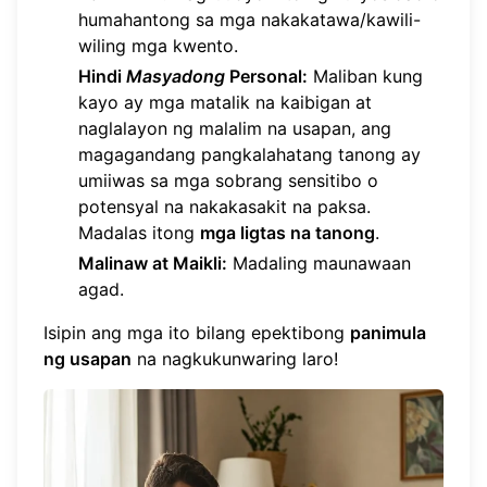
humahantong sa mga nakakatawa/kawili-
wiling mga kwento.
Hindi
Masyadong
Personal:
Maliban kung
kayo ay mga matalik na kaibigan at
naglalayon ng malalim na usapan, ang
magagandang pangkalahatang tanong ay
umiiwas sa mga sobrang sensitibo o
potensyal na nakakasakit na paksa.
Madalas itong
mga ligtas na tanong
.
Malinaw at Maikli:
Madaling maunawaan
agad.
Isipin ang mga ito bilang epektibong
panimula
ng usapan
na nagkukunwaring laro!