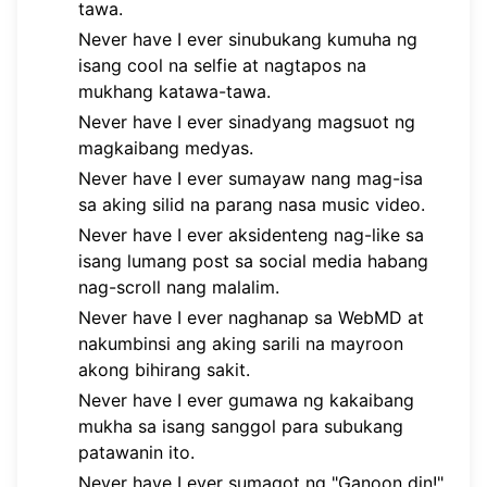
tawa.
Never have I ever sinubukang kumuha ng
isang cool na selfie at nagtapos na
mukhang katawa-tawa.
Never have I ever sinadyang magsuot ng
magkaibang medyas.
Never have I ever sumayaw nang mag-isa
sa aking silid na parang nasa music video.
Never have I ever aksidenteng nag-like sa
isang lumang post sa social media habang
nag-scroll nang malalim.
Never have I ever naghanap sa WebMD at
nakumbinsi ang aking sarili na mayroon
akong bihirang sakit.
Never have I ever gumawa ng kakaibang
mukha sa isang sanggol para subukang
patawanin ito.
Never have I ever sumagot ng "Ganoon din!"