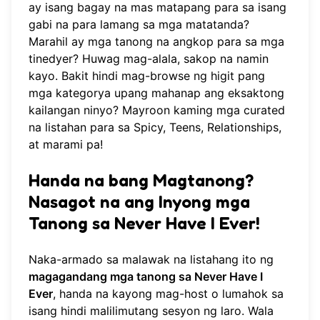
ay isang bagay na mas matapang para sa isang
gabi na para lamang sa mga matatanda?
Marahil ay mga tanong na angkop para sa mga
tinedyer? Huwag mag-alala, sakop na namin
kayo. Bakit hindi
mag-browse ng higit pang
mga kategorya
upang mahanap ang eksaktong
kailangan ninyo? Mayroon kaming mga curated
na listahan para sa Spicy, Teens, Relationships,
at marami pa!
Handa na bang Magtanong?
Nasagot na ang Inyong mga
Tanong sa Never Have I Ever!
Naka-armado sa malawak na listahang ito ng
magagandang mga tanong sa Never Have I
Ever
, handa na kayong mag-host o lumahok sa
isang hindi malilimutang sesyon ng laro. Wala