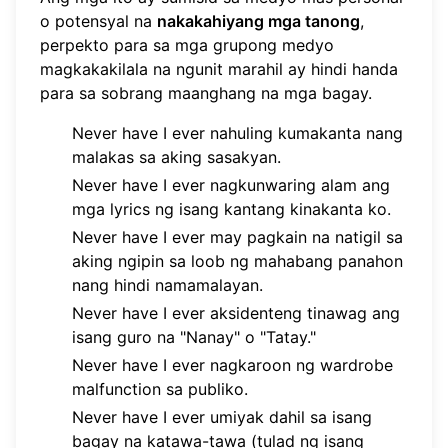
o potensyal na
nakakahiyang mga tanong
,
perpekto para sa mga grupong medyo
magkakakilala na ngunit marahil ay hindi handa
para sa sobrang maanghang na mga bagay.
Never have I ever nahuling kumakanta nang
malakas sa aking sasakyan.
Never have I ever nagkunwaring alam ang
mga lyrics ng isang kantang kinakanta ko.
Never have I ever may pagkain na natigil sa
aking ngipin sa loob ng mahabang panahon
nang hindi namamalayan.
Never have I ever aksidenteng tinawag ang
isang guro na "Nanay" o "Tatay."
Never have I ever nagkaroon ng wardrobe
malfunction sa publiko.
Never have I ever umiyak dahil sa isang
bagay na katawa-tawa (tulad ng isang