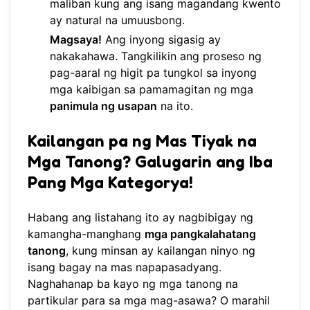
maliban kung ang isang magandang kwento
ay natural na umuusbong.
Magsaya!
Ang inyong sigasig ay
nakakahawa. Tangkilikin ang proseso ng
pag-aaral ng higit pa tungkol sa inyong
mga kaibigan sa pamamagitan ng mga
panimula ng usapan
na ito.
Kailangan pa ng Mas Tiyak na
Mga Tanong? Galugarin ang Iba
Pang Mga Kategorya!
Habang ang listahang ito ay nagbibigay ng
kamangha-manghang
mga pangkalahatang
tanong
, kung minsan ay kailangan ninyo ng
isang bagay na mas napapasadyang.
Naghahanap ba kayo ng mga tanong na
partikular para sa mga mag-asawa? O marahil