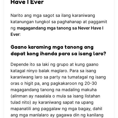
Have I Ever
Narito ang mga sagot sa ilang karaniwang
katanungan tungkol sa paghahanap at paggamit
ng
magagandang mga tanong sa Never Have I
Ever
:
Gaano karaming mga tanong ang
dapat kong ihanda para sa isang laro?
Depende ito sa laki ng grupo at kung gaano
katagal ninyo balak maglaro. Para sa isang
karaniwang laro sa party na tumatagal ng isang
oras o higit pa, ang pagkakaroon ng 20-30
magagandang tanong na madaling makuha
(alinman ay naaalala o mula sa isang listahan
tulad nito) ay karaniwang sapat na upang
mapanatili ang paggalaw ng mga bagay, dahil
ang mga manlalaro ay gagawa din ng kanilang