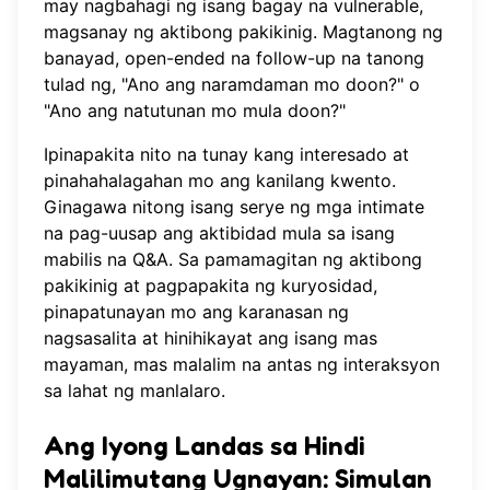
may nagbahagi ng isang bagay na vulnerable,
magsanay ng aktibong pakikinig. Magtanong ng
banayad, open-ended na follow-up na tanong
tulad ng, "Ano ang naramdaman mo doon?" o
"Ano ang natutunan mo mula doon?"
Ipinapakita nito na tunay kang interesado at
pinahahalagahan mo ang kanilang kwento.
Ginagawa nitong isang serye ng mga intimate
na pag-uusap ang aktibidad mula sa isang
mabilis na Q&A. Sa pamamagitan ng aktibong
pakikinig at pagpapakita ng kuryosidad,
pinapatunayan mo ang karanasan ng
nagsasalita at hinihikayat ang isang mas
mayaman, mas malalim na antas ng interaksyon
sa lahat ng manlalaro.
Ang Iyong Landas sa Hindi
Malilimutang Ugnayan: Simulan