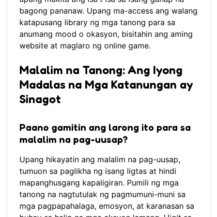
bagong pananaw. Upang ma-access ang walang
katapusang library ng mga tanong para sa
anumang mood o okasyon, bisitahin ang aming
website at
maglaro ng online game
.
Malalim na Tanong: Ang Iyong
Madalas na Mga Katanungan ay
Sinagot
Paano gamitin ang larong ito para sa
malalim na pag-uusap?
Upang hikayatin ang malalim na pag-uusap,
tumuon sa paglikha ng isang ligtas at hindi
mapanghusgang kapaligiran. Pumili ng mga
tanong na nagtutulak ng pagmumuni-muni sa
mga pagpapahalaga, emosyon, at karanasan sa