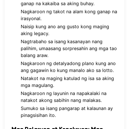
ganap na kakaiba sa aking buhay.
Nagkaroon ng takot na alam kong ganap na
irasyonal.
Naisip kung ano ang gusto kong maging
aking legacy.
Nagtrabaho sa isang kasanayan nang
palihim, umaasang sorpresahin ang mga tao
balang araw.
Nagkaroon ng detalyadong plano kung ano
ang gagawin ko kung manalo ako sa lotto.
Natakot na maging katulad ng isa sa aking
mga magulang.
Nagkaroon ng layunin na napakalaki na
natakot akong sabihin nang malakas.
Sumuko sa isang pangarap at kalaunan ay
pinagsisihan ito.
Mga Relasyon at Koneksyon: Mga