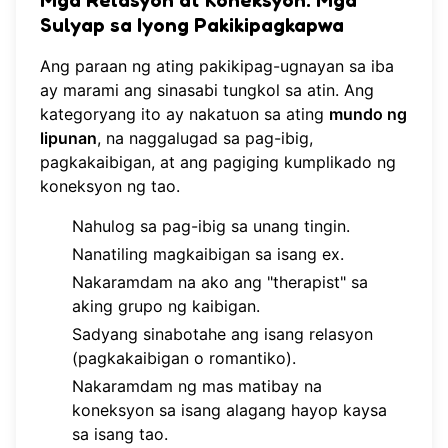
Sulyap sa Iyong Pakikipagkapwa
Ang paraan ng ating pakikipag-ugnayan sa iba
ay marami ang sinasabi tungkol sa atin. Ang
kategoryang ito ay nakatuon sa ating
mundo ng
lipunan
, na naggalugad sa pag-ibig,
pagkakaibigan, at ang pagiging kumplikado ng
koneksyon ng tao.
Nahulog sa pag-ibig sa unang tingin.
Nanatiling magkaibigan sa isang ex.
Nakaramdam na ako ang "therapist" sa
aking grupo ng kaibigan.
Sadyang sinabotahe ang isang relasyon
(pagkakaibigan o romantiko).
Nakaramdam ng mas matibay na
koneksyon sa isang alagang hayop kaysa
sa isang tao.