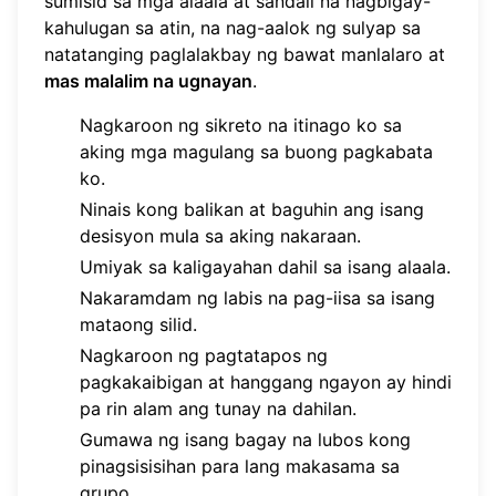
sumisid sa mga alaala at sandali na nagbigay-
kahulugan sa atin, na nag-aalok ng sulyap sa
natatanging paglalakbay ng bawat manlalaro at
mas malalim na ugnayan
.
Nagkaroon ng sikreto na itinago ko sa
aking mga magulang sa buong pagkabata
ko.
Ninais kong balikan at baguhin ang isang
desisyon mula sa aking nakaraan.
Umiyak sa kaligayahan dahil sa isang alaala.
Nakaramdam ng labis na pag-iisa sa isang
mataong silid.
Nagkaroon ng pagtatapos ng
pagkakaibigan at hanggang ngayon ay hindi
pa rin alam ang tunay na dahilan.
Gumawa ng isang bagay na lubos kong
pinagsisisihan para lang makasama sa
grupo.