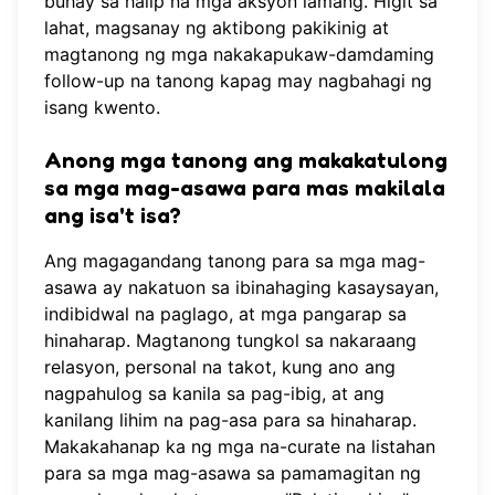
buhay sa halip na mga aksyon lamang. Higit sa
lahat, magsanay ng aktibong pakikinig at
magtanong ng mga nakakapukaw-damdaming
follow-up na tanong kapag may nagbahagi ng
isang kwento.
Anong mga tanong ang makakatulong
sa mga mag-asawa para mas makilala
ang isa't isa?
Ang magagandang tanong para sa mga mag-
asawa ay nakatuon sa ibinahaging kasaysayan,
indibidwal na paglago, at mga pangarap sa
hinaharap. Magtanong tungkol sa nakaraang
relasyon, personal na takot, kung ano ang
nagpahulog sa kanila sa pag-ibig, at ang
kanilang lihim na pag-asa para sa hinaharap.
Makakahanap ka ng mga na-curate na listahan
para sa mga mag-asawa sa pamamagitan ng