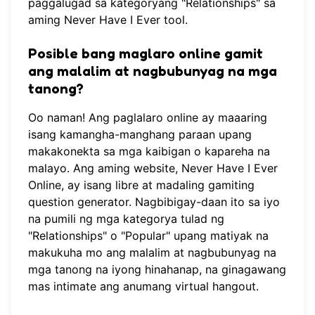
paggalugad sa kategoryang "Relationships" sa
aming
Never Have I Ever tool
.
Posible bang maglaro online gamit
ang malalim at nagbubunyag na mga
tanong?
Oo naman! Ang paglalaro online ay maaaring
isang kamangha-manghang paraan upang
makakonekta sa mga kaibigan o kapareha na
malayo. Ang aming website,
Never Have I Ever
Online
, ay isang libre at madaling gamiting
question generator. Nagbibigay-daan ito sa iyo
na pumili ng mga kategorya tulad ng
"Relationships" o "Popular" upang matiyak na
makukuha mo ang malalim at nagbubunyag na
mga tanong na iyong hinahanap, na ginagawang
mas intimate ang anumang virtual hangout.