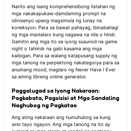
Narito ang isang komprehensibong listahan ng
mga nakakapukaw-damdaming prompt na
idinisenyo upang magsimula ng tunay na
koneksyon. Para sa bawat pahayag, ibinabahagi
ng mga manlalaro kung nagawa na nila o hindi.
Gamitin ang mga ito sa iyong susunod na game
night o tahimik na gabi kasama ang mga
kaibigan. Para sa walang katapusang supply ng
mga tanong na perpektong nakategorya para sa
anumang mood,
maglaro ng Never Have I Ever
sa aming libreng online generator.
Paggalugad sa Iyong Nakaraan:
Pagkabata, Pagsisisi at Mga Sandaling
Naghubog ng Pagkatao
Ang ating nakaraan ang humuhubog sa kung
sino tayo ngayon. Ang mga tanong na ito ay