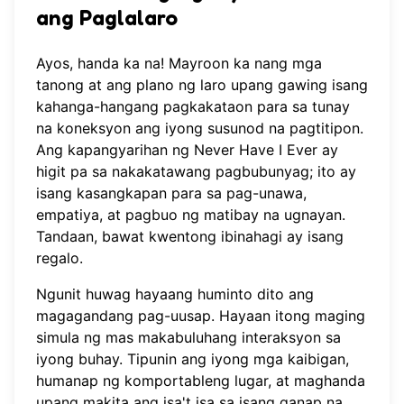
ang Paglalaro
Ayos, handa ka na! Mayroon ka nang mga
tanong at ang plano ng laro upang gawing isang
kahanga-hangang pagkakataon para sa tunay
na koneksyon ang iyong susunod na pagtitipon.
Ang kapangyarihan ng Never Have I Ever ay
higit pa sa nakakatawang pagbubunyag; ito ay
isang kasangkapan para sa pag-unawa,
empatiya, at pagbuo ng matibay na ugnayan.
Tandaan, bawat kwentong ibinahagi ay isang
regalo.
Ngunit huwag hayaang huminto dito ang
magagandang pag-uusap. Hayaan itong maging
simula ng mas makabuluhang interaksyon sa
iyong buhay. Tipunin ang iyong mga kaibigan,
humanap ng komportableng lugar, at maghanda
upang makita ang isa't isa sa isang ganap na