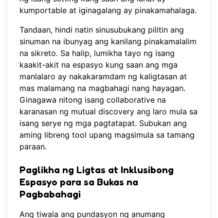
kumportable at iginagalang ay pinakamahalaga.
Tandaan, hindi natin sinusubukang pilitin ang
sinuman na ibunyag ang kanilang pinakamalalim
na sikreto. Sa halip, lumikha tayo ng isang
kaakit-akit na espasyo kung saan ang mga
manlalaro ay nakakaramdam ng kaligtasan at
mas malamang na magbahagi nang hayagan.
Ginagawa nitong isang collaborative na
karanasan ng mutual discovery ang laro mula sa
isang serye ng mga pagtatapat.
Subukan ang
aming libreng tool
upang magsimula sa tamang
paraan.
Paglikha ng Ligtas at Inklusibong
Espasyo para sa Bukas na
Pagbabahagi
Ang tiwala ang pundasyon ng anumang