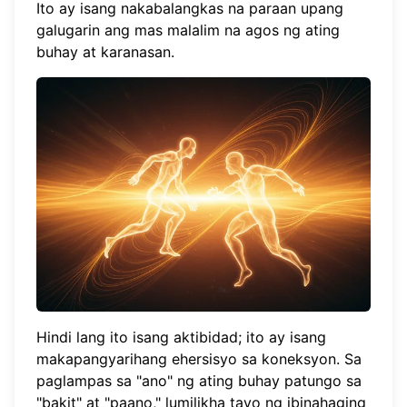
Ito ay isang nakabalangkas na paraan upang
galugarin ang mas malalim na agos ng ating
buhay at karanasan.
Hindi lang ito isang aktibidad; ito ay isang
makapangyarihang ehersisyo sa koneksyon. Sa
paglampas sa "ano" ng ating buhay patungo sa
"bakit" at "paano," lumilikha tayo ng ibinahaging