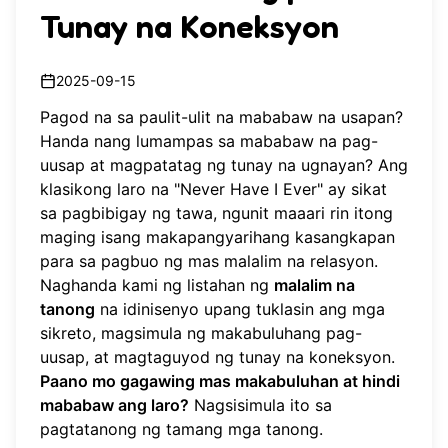
Tunay na Koneksyon
2025-09-15
Pagod na sa paulit-ulit na mababaw na usapan?
Handa nang lumampas sa mababaw na pag-
uusap at magpatatag ng tunay na ugnayan? Ang
klasikong laro na "Never Have I Ever" ay sikat
sa pagbibigay ng tawa, ngunit maaari rin itong
maging isang makapangyarihang kasangkapan
para sa pagbuo ng mas malalim na relasyon.
Naghanda kami ng listahan ng
malalim na
tanong
na idinisenyo upang tuklasin ang mga
sikreto, magsimula ng makabuluhang pag-
uusap, at magtaguyod ng tunay na koneksyon.
Paano mo gagawing mas makabuluhan at hindi
mababaw ang laro?
Nagsisimula ito sa
pagtatanong ng tamang mga tanong.