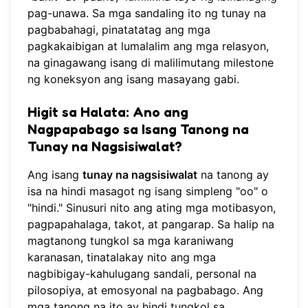
pag-unawa. Sa mga sandaling ito ng tunay na
pagbabahagi, pinatatatag ang mga
pagkakaibigan at lumalalim ang mga relasyon,
na ginagawang isang di malilimutang milestone
ng koneksyon ang isang masayang gabi.
Higit sa Halata: Ano ang
Nagpapabago sa Isang Tanong na
Tunay na Nagsisiwalat?
Ang isang
tunay na nagsisiwalat
na tanong ay
isa na hindi masagot ng isang simpleng "oo" o
"hindi." Sinusuri nito ang ating mga motibasyon,
pagpapahalaga, takot, at pangarap. Sa halip na
magtanong tungkol sa mga karaniwang
karanasan, tinatalakay nito ang mga
nagbibigay-kahulugang sandali, personal na
pilosopiya, at emosyonal na pagbabago. Ang
mga tanong na ito ay hindi tungkol sa