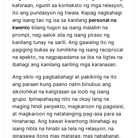
kahinaan, ngunit sa konteksto ng mga relasyon,
ito ang pundasyon ng tiwala. Kapag nagbahagi
ang isang tao ng isa sa kanilang
personal na
kwento
bilang tugon sa isang malalim na
prompt, nag-aalok sila ng isang piraso ng
kanilang tunay na sarili. Ang gawaing ito ng
pagiging bukas ay lumilikha ng isang reciprocal
na epekto, na nagpapadama sa iba na ligtas na
ibahagi ang kanilang sariling mga karanasan.
Ang siklo ng pagbabahagi at pakikinig na ito
ang paraan kung paano natin binubuo ang
sikolohikal na kaligtasan sa loob ng isang
grupo. Ipinapahayag nito na okay lang na
maging hindi perpekto, magkaroon ng pagsisisi,
at magkaroon ng natatanging pag-asa para sa
hinaharap. Ang bawat kwentong ibinahagi ay
isang hibla na hinabi sa tela ng relasyon, na
ginagawa itong mas matatag, mas nababanat,