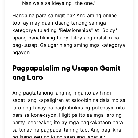
Naniwala sa ideya ng "the one."
Handa na para sa higit pa? Ang aming online
tool ay may daan-daang tanong sa mga
kategorya tulad ng "Relationships" at "Spicy"
upang panatilihing tuloy-tuloy ang malalim na
pag-uusap.
Galugarin ang aming mga kategorya
ngayon!
Pagpapalalim ng Usapan Gamit
ang Laro
Ang pagtatanong lang ng mga ito ay hindi
sapat; ang kapaligiran at saloobin na dala mo sa
laro ang tunay na nagbubukas ng potensyal nito
para sa koneksyon. Higit pa ito sa mga laro ng
party icebreaker; ito ay mga pagkakataon para
sa tunay na pagpapalitan ng tao. Ang paglikha
ng isang setting kung saan ang lahat ay