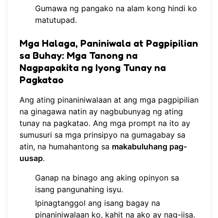
Gumawa ng pangako na alam kong hindi ko
matutupad.
Mga Halaga, Paniniwala at Pagpipilian
sa Buhay: Mga Tanong na
Nagpapakita ng Iyong Tunay na
Pagkatao
Ang ating pinaniniwalaan at ang mga pagpipilian
na ginagawa natin ay nagbubunyag ng ating
tunay na pagkatao. Ang mga prompt na ito ay
sumusuri sa mga prinsipyo na gumagabay sa
atin, na humahantong sa
makabuluhang pag-
uusap
.
Ganap na binago ang aking opinyon sa
isang pangunahing isyu.
Ipinagtanggol ang isang bagay na
pinaniniwalaan ko, kahit na ako ay nag-iisa.