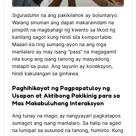
Siguraduhin na ang pakikilahok ay boluntaryo.
Walang sinuman ang dapat makaramdam na
pinipilit na magbahagi ng kwento sa likod ng
kanilang sagot kung hindi sila komportable.
Maaari ka ring sumang-ayon na ang mga
manlalaro ay may isang "pass" na magagamit
nila kung ang isang tanong ay masyadong
malapit sa puso. Ang layunin ay koneksyon,
hindi kakulangan sa ginhawa.
Paghihikayat ng Pagpapatuloy ng
Usapan at Aktibong Pakikinig para sa
Mas Makabuluhang Interaksyon
Ang tunay na magic ay nangyayari pagkatapos
sumagot ang isang manlalaro. Sa halip na agad
na lumipat sa susunod na tanong, huminto. Kung