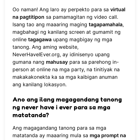
Oo naman! Ang laro ay perpekto para sa
virtual
na pagtitipon
sa pamamagitan ng video call.
Isang tao ang maaaring maging
tagapamahala
,
magbahagi ng kanilang screen at gumamit ng
online
tagagawa
upang magbigay ng mga
tanong. Ang aming website,
NeverHaveIEver.org
, ay idinisenyo upang
gumana nang
mahusay
para sa parehong in-
person at online na mga party, na tinitiyak na
makakakonekta ka sa mga kaibigan anuman
ang kanilang lokasyon.
Ano ang ilang magagandang tanong
ng never have i ever para sa mga
matatanda?
Ang magagandang tanong para sa mga
matatanda ay maaaring mula sa
mga prompt na