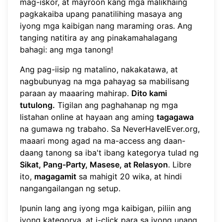
mag-iskor, at mayroon kang mga malikhaing
pagkakaiba upang panatilihing masaya ang
iyong mga kaibigan nang maraming oras. Ang
tanging natitira ay ang pinakamahalagang
bahagi: ang mga tanong!
Ang pag-iisip ng matalino, nakakatawa, at
nagbubunyag na mga pahayag sa mabilisang
paraan ay maaaring mahirap.
Dito kami
tutulong.
Tigilan ang paghahanap ng mga
listahan online at hayaan ang aming
tagagawa
na gumawa ng trabaho. Sa
NeverHaveIEver.org
,
maaari mong agad na ma-access ang daan-
daang tanong sa iba't ibang kategorya tulad ng
Sikat, Pang-Party, Masese, at Relasyon
. Libre
ito,
magagamit
sa mahigit 20 wika, at hindi
nangangailangan ng setup.
Ipunin lang ang iyong mga kaibigan, piliin ang
iyong kategorya, at i-click para sa iyong unang