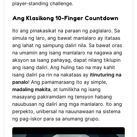
player-standing challenge.
Ang Klasikong 10-Finger Countdown
Ito ang pinakasikat na paraan ng paglalaro. Sa
simula ng laro, ang bawat manlalaro ay itataas
ang lahat ng sampung daliri nila. Sa bawat oras
na umamin ang isang manlalaro na nagawa ang
aksyon sa isang pahayag, dapat nilang tiklupin
ang isang daliri. Ang huling tao na may kahit
isang daliri pa rin na nakataas ay
itinuturing na
panalo
! Ang pamamaraang ito ay simple,
madaling makita
, at lumilikha ng isang
masayang pakiramdam ng tensyon habang
nauubusan ng daliri ang mga manlalaro. Ito ang
perpekto, unibersal na nauunawaan na sistema
ng pag-iskor para sa anumang grupo.