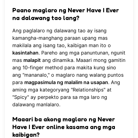
Paano maglaro ng Never Have I Ever
na dalawang tao lang?
Ang paglalaro ng dalawang tao ay isang
kamangha-manghang paraan upang mas
makilala ang isang tao, kaibigan man ito o
kasintahan
. Pareho ang mga panuntunan, ngunit
mas
malapit
ang dinamika. Maaari mong gamitin
ang 10-finger method para makita kung sino
ang "mananalo," o maglaro nang walang puntos
para
magpasimula ng malalim na usapan
. Ang
aming mga kategoryang "Relationships" at
"Spicy" ay perpekto para sa mga laro ng
dalawang manlalaro.
Maaari ba akong maglaro ng Never
Have I Ever online kasama ang mga
kaibigan?