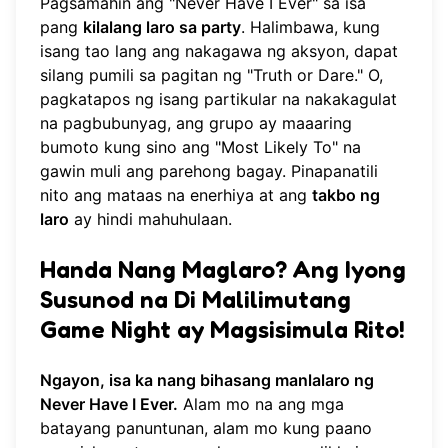
Pagsamahin ang "Never Have I Ever" sa isa
pang
kilalang laro sa party
. Halimbawa, kung
isang tao lang ang nakagawa ng aksyon, dapat
silang pumili sa pagitan ng "Truth or Dare." O,
pagkatapos ng isang partikular na nakakagulat
na pagbubunyag, ang grupo ay maaaring
bumoto kung sino ang "Most Likely To" na
gawin muli ang parehong bagay. Pinapanatili
nito ang mataas na enerhiya at ang
takbo ng
laro
ay hindi mahuhulaan.
Handa Nang Maglaro? Ang Iyong
Susunod na Di Malilimutang
Game Night ay Magsisimula Rito!
Ngayon, isa ka nang bihasang manlalaro ng
Never Have I Ever.
Alam mo na ang mga
batayang panuntunan, alam mo kung paano