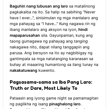
Baguhin nang lubusan ang laro
sa matalinong
pagkakaiba na ito. Sa halip na sabihing "Never
have I ever...", sinisimulan ng mga manlalaro ang
mga pahayag sa "I have..." Kung nagawa
rin
ng
ibang manlalaro ang aksyon na iyon,
hindi
mapaparusahan
sila. Gayunpaman, kung ang
taong gumagawa ng pahayag ang
tanging
nakagawa nito, dapat nilang tanggapin ang
parusa. Ang bersyon na ito ay nagbibigay ng
gantimpala sa mga natatanging karanasan sa
buhay at maaaring humantong sa ilang tunay na
nakakatuwang
kuwento.
Pagsasama-sama sa Iba Pang Laro:
Truth or Dare, Most Likely To
Pataasin ang iyong game night sa pamamagitan
ng paglikha ng isang
pinaghalong laro
.