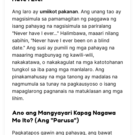
Ang laro ay
umiikot pakanan
. Ang unang tao ay
magsisimula sa pamamagitan ng paggawa ng
isang pahayag na nagsisimula sa pariralang
"Never have I ever..." Halimbawa, maaari nilang
sabihin, "Never have I ever been on a blind
date." Ang susi ay pumili ng mga pahayag na
maaaring magbunyag ng kawili-wili,
nakakatawa, o nakakagulat na mga katotohanan
tungkol sa iba pang mga manlalaro. Ang
pinakamahusay na mga tanong ay madalas na
nagmumula sa tunay na pagkausyoso o isang
mapaglarong pagnanais na matuklasan ang mga
lihim.
Ano ang Mangyayari Kapag Nagawa
Mo Ito? (Ang "Parusa")
Pagkatapos gawin ang pahayag, ang bawat