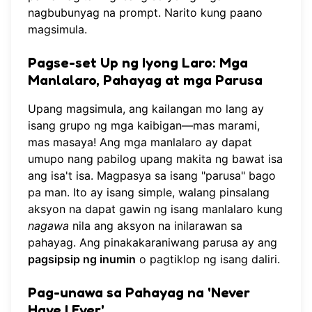
nagbubunyag na prompt. Narito kung paano
magsimula.
Pagse-set Up ng Iyong Laro: Mga
Manlalaro, Pahayag at mga Parusa
Upang magsimula, ang kailangan mo lang ay
isang grupo ng mga kaibigan—mas marami,
mas masaya! Ang mga manlalaro ay dapat
umupo nang pabilog upang makita ng bawat isa
ang isa't isa. Magpasya sa isang "parusa" bago
pa man. Ito ay isang simple, walang pinsalang
aksyon na dapat gawin ng isang manlalaro kung
nagawa
nila ang aksyon na inilarawan sa
pahayag. Ang pinakakaraniwang parusa ay ang
pagsipsip ng inumin
o pagtiklop ng isang daliri.
Pag-unawa sa Pahayag na 'Never
Have I Ever'