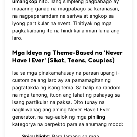
umangkop
nito. Ilang simpleng pagbabago ay
maaaring ganap na magpabago sa karanasan,
na nagpaparamdam na sariwa at angkop sa
iyong partikular na event. Tinitiyak ng mga
pagkakaibang ito na hindi kailanman luma ang
laro.
Mga Ideya ng Theme-Based na 'Never
Have I Ever' (Sikat, Teens, Couples)
Isa sa mga pinakamahusay na paraan upang i-
customize ang laro ay sa pamamagitan ng
pagtatakda ng isang tema. Sa halip na random
na mga tanong, ituon ang lahat ng pahayag sa
isang partikular na paksa. Dito tunay na
nagliliwanag ang aming
Never Have I Ever
generator
, na nag-aalok ng mga
piniling
kategorya na perpekto para sa anumang mood:
Spicy Night:
Para lamang sa mga