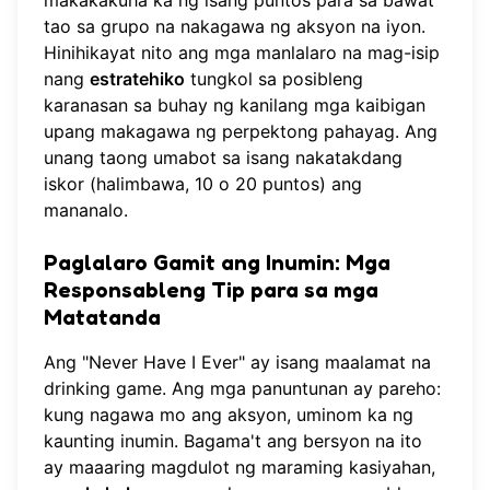
makakakuha ka ng isang puntos para sa bawat
tao sa grupo na nakagawa ng aksyon na iyon.
Hinihikayat nito ang mga manlalaro na mag-isip
nang
estratehiko
tungkol sa posibleng
karanasan sa buhay ng kanilang mga kaibigan
upang makagawa ng perpektong pahayag. Ang
unang taong umabot sa isang nakatakdang
iskor (halimbawa, 10 o 20 puntos) ang
mananalo.
Paglalaro Gamit ang Inumin: Mga
Responsableng Tip para sa mga
Matatanda
Ang "Never Have I Ever" ay isang maalamat na
drinking game. Ang mga panuntunan ay pareho:
kung nagawa mo ang aksyon, uminom ka ng
kaunting inumin. Bagama't ang bersyon na ito
ay maaaring magdulot ng maraming kasiyahan,