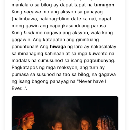
manlalaro sa bilog ay dapat tapat na
tumugon
.
Kung
nagawa
mo ang aksyon sa pahayag
(halimbawa, nakipag-blind date ka na), dapat
mong gawin ang napagkasunduang parusa.
Kung
hindi
mo nagawa ang aksyon, wala kang
gagawin. Ang katapatan ang ginintuang
panuntunan! Ang
hiwaga
ng laro ay nakasalalay
sa ibinahaging kahinaan at sa mga kuwento na
madalas na sumusunod sa isang pagbubunyag.
Pagkatapos ng mga reaksyon, ang turn ay
pumasa sa susunod na tao sa bilog, na gagawa
ng isang bagong pahayag na "Never have I
Ever...".