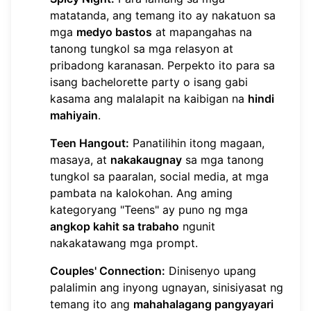
matatanda, ang temang ito ay nakatuon sa
mga
medyo bastos
at mapangahas na
tanong tungkol sa mga relasyon at
pribadong karanasan. Perpekto ito para sa
isang bachelorette party o isang gabi
kasama ang malalapit na kaibigan na
hindi
mahiyain
.
Teen Hangout:
Panatilihin itong magaan,
masaya, at
nakakaugnay
sa mga tanong
tungkol sa paaralan, social media, at mga
pambata na kalokohan. Ang aming
kategoryang "Teens" ay puno ng mga
angkop kahit sa trabaho
ngunit
nakakatawang mga prompt.
Couples' Connection:
Dinisenyo upang
palalimin ang inyong ugnayan, sinisiyasat ng
temang ito ang
mahahalagang pangyayari