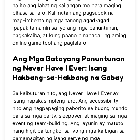
na ito ang lahat ng kailangan mo para maging
bihasa sa laro. Kalimutan ang pagsubok na
mag-imbento ng mga tanong
agad-agad
;
ipapakita namin sa iyo ang mga panuntunan,
pagkakaiba, at kung paano pinapadali ng aming
online game tool
ang paglalaro.
Ang Mga Batayang Panuntunan
ng Never Have I Ever: Isang
Hakbang-sa-Hakbang na Gabay
Sa kaibuturan nito, ang Never Have I Ever ay
isang napakasimpleng laro. Ang accessibility
nito ang nagpapaging paborito sa buong mundo
para sa mga party, sleepover, at maging sa mga
event ng team-building. Ang layunin ay matuto
nang higit pa tungkol sa iyong mga kaibigan sa
pamamagitan ng isang serye ng mga