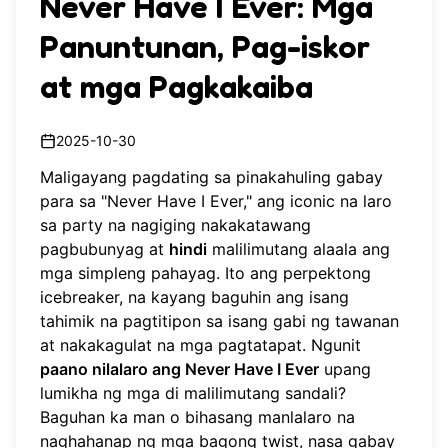
Never Have I Ever: Mga
Panuntunan, Pag-iskor
at mga Pagkakaiba
2025-10-30
Maligayang pagdating sa pinakahuling gabay
para sa "Never Have I Ever," ang iconic na laro
sa party na nagiging nakakatawang
pagbubunyag at
hindi
malilimutang alaala ang
mga simpleng pahayag. Ito ang perpektong
icebreaker, na kayang baguhin ang isang
tahimik na pagtitipon sa isang gabi ng tawanan
at nakakagulat na mga pagtatapat. Ngunit
paano nilalaro ang Never Have I Ever
upang
lumikha ng mga di malilimutang sandali?
Baguhan ka man o bihasang manlalaro na
naghahanap ng mga bagong twist, nasa gabay