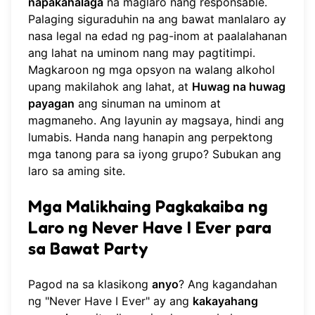
napakahalaga
na maglaro nang responsable.
Palaging siguraduhin na ang bawat manlalaro ay
nasa legal na edad ng pag-inom at paalalahanan
ang lahat na uminom nang may pagtitimpi.
Magkaroon ng mga opsyon na walang alkohol
upang makilahok ang lahat, at
Huwag na huwag
payagan
ang sinuman na uminom at
magmaneho. Ang layunin ay magsaya, hindi ang
lumabis. Handa nang hanapin ang perpektong
mga tanong para sa iyong grupo?
Subukan ang
laro
sa aming site.
Mga Malikhaing Pagkakaiba ng
Laro ng Never Have I Ever para
sa Bawat Party
Pagod na sa klasikong
anyo
? Ang kagandahan
ng "Never Have I Ever" ay ang
kakayahang