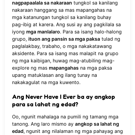
nagpapaalala sa nakaraan
tungkol sa kanilang
nakaraan hanggang sa mas mapangahas na
mga katanungan tungkol sa kanilang buhay
pag-ibig at karera. Ang susi ay ang pagkilala sa
iyong
mga manlalaro
. Para sa isang halo-halong
grupo,
ituon ang pansin sa mga paksa
tulad ng
paglalakbay, trabaho, o mga nakakatawang
aksidente. Para sa isang mas malapit na grupo
ng mga kaibigan, huwag mag-atubiling
mag-
explore ng mas
mapangahas
na mga paksa
upang matuklasan ang ilang tunay na
nakakagulat na mga kuwento.
Ang Never Have I Ever ba ay angkop
para sa lahat ng edad?
Oo, ngunit mahalaga na pumili ng tamang mga
tanong. Ang laro mismo ay
angkop sa lahat ng
edad
, ngunit ang nilalaman ng mga pahayag ang