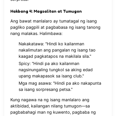
Hakbang 4: Magsalitan at Tumugon
Ang bawat manlalaro ay tumatagal ng isang
pagliko pagpili at pagbabasa ng isang tanong
nang malakas. Halimbawa:
Nakakatawa: "Hindi ko kailanman
nakalimutan ang pangalan ng isang tao
kaagad pagkatapos na makilala sila."
Spicy: "Hindi pa ako kailanman
nagsinungaling tungkol sa aking edad
upang makapasok sa isang club."
Mga mag asawa: "Hindi pa ako nakapunta
sa isang sorpresang petsa."
Kung nagawa na ng isang manlalaro ang
aktibidad, kailangan nilang tumugon—sa
pagbabahagi man ng kuwento, pagbaba ng