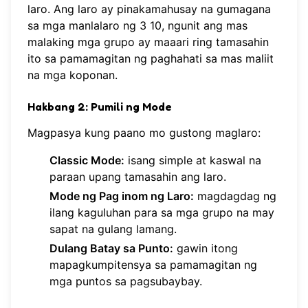
laro. Ang laro ay pinakamahusay na gumagana
sa mga manlalaro ng 3 10, ngunit ang mas
malaking mga grupo ay maaari ring tamasahin
ito sa pamamagitan ng paghahati sa mas maliit
na mga koponan.
Hakbang 2: Pumili ng Mode
Magpasya kung paano mo gustong maglaro:
Classic Mode:
isang simple at kaswal na
paraan upang tamasahin ang laro.
Mode ng Pag inom ng Laro:
magdagdag ng
ilang kaguluhan para sa mga grupo na may
sapat na gulang lamang.
Dulang Batay sa Punto:
gawin itong
mapagkumpitensya sa pamamagitan ng
mga puntos sa pagsubaybay.