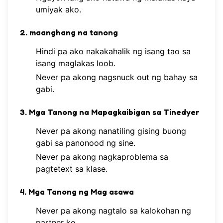
umiyak ako.
2. maanghang na tanong
Hindi pa ako nakakahalik ng isang tao sa
isang maglakas loob.
Never pa akong nagsnuck out ng bahay sa
gabi.
3. Mga Tanong na Mapagkaibigan sa Tinedyer
Never pa akong nanatiling gising buong
gabi sa panonood ng sine.
Never pa akong nagkaproblema sa
pagtetext sa klase.
4. Mga Tanong ng Mag asawa
Never pa akong nagtalo sa kalokohan ng
partner ko.