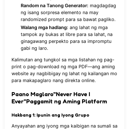
Random na Tanong Generator:
magdagdag
ng isang sorpresa elemento na may
randomized prompt para sa bawat pagliko.
Walang mga hadlang:
ang lahat ng mga
tampok ay bukas at libre para sa lahat, na
ginagawang perpekto para sa impromptu
gabi ng laro.
Kalimutan ang tungkol sa mga listahan ng pag-
print o pag-download ng mga PDF—ang aming
website ay nagbibigay ng lahat ng kailangan mo
para makapaglaro nang direkta online.
Paano Maglaro"Never Have I
Ever"Paggamit ng Aming Platform
Hakbang 1: Ipunin ang Iyong Grupo
Anyayahan ang iyong mga kaibigan na sumali sa