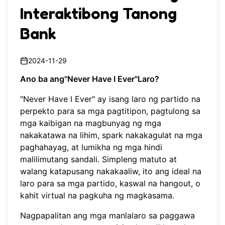
Interaktibong Tanong
Bank
2024-11-29
Ano ba ang"Never Have I Ever"Laro?
"Never Have I Ever" ay isang laro ng partido na
perpekto para sa mga pagtitipon, pagtulong sa
mga kaibigan na magbunyag ng mga
nakakatawa na lihim, spark nakakagulat na mga
paghahayag, at lumikha ng mga hindi
malilimutang sandali. Simpleng matuto at
walang katapusang nakakaaliw, ito ang ideal na
laro para sa mga partido, kaswal na hangout, o
kahit virtual na pagkuha ng magkasama.
Nagpapalitan ang mga manlalaro sa paggawa