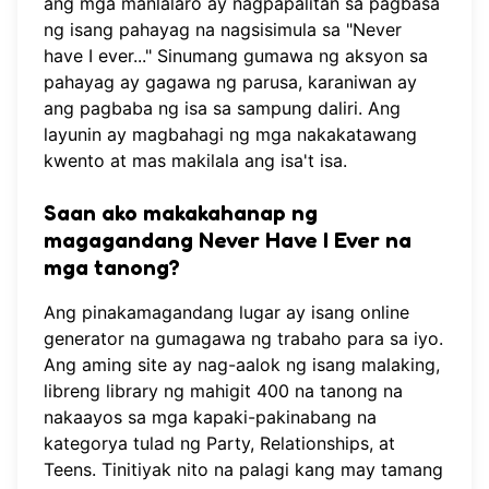
ang mga manlalaro ay nagpapalitan sa pagbasa
ng isang pahayag na nagsisimula sa "Never
have I ever..." Sinumang gumawa ng aksyon sa
pahayag ay gagawa ng parusa, karaniwan ay
ang pagbaba ng isa sa sampung daliri. Ang
layunin ay magbahagi ng mga nakakatawang
kwento at mas makilala ang isa't isa.
Saan ako makakahanap ng
magagandang Never Have I Ever na
mga tanong?
Ang pinakamagandang lugar ay isang online
generator na gumagawa ng trabaho para sa iyo.
Ang aming site ay nag-aalok ng isang malaking,
libreng library ng mahigit 400 na tanong na
nakaayos sa mga kapaki-pakinabang na
kategorya tulad ng Party, Relationships, at
Teens. Tinitiyak nito na palagi kang may tamang