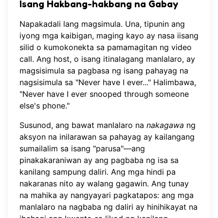
Isang Hakbang-hakbang na Gabay
Napakadali lang magsimula. Una, tipunin ang
iyong mga kaibigan, maging kayo ay nasa iisang
silid o kumokonekta sa pamamagitan ng video
call. Ang host, o isang itinalagang manlalaro, ay
magsisimula sa pagbasa ng isang pahayag na
nagsisimula sa "Never have I ever..." Halimbawa,
"Never have I ever snooped through someone
else's phone."
Susunod, ang bawat manlalaro na
nakagawa
ng
aksyon na inilarawan sa pahayag ay kailangang
sumailalim sa isang "parusa"—ang
pinakakaraniwan ay ang pagbaba ng isa sa
kanilang sampung daliri. Ang mga hindi pa
nakaranas nito ay walang gagawin. Ang tunay
na mahika ay nangyayari pagkatapos: ang mga
manlalaro na nagbaba ng daliri ay hinihikayat na