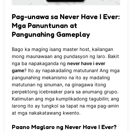
Pag-unawa sa Never Have I Ever:
Mga Panuntunan at
Pangunahing Gameplay
Bago ka maging isang master host, kailangan
mong maunawaan ang pundasyon ng laro. Bakit
nga ba napakaganda ng
never have i ever
game
? Ito ay napakadaling matutunan! Ang mga
pangunahing mekanismo na ito ay madaling
matutunan ng sinuman, na ginagawa itong
perpektong icebreaker para sa anumang grupo.
Kalimutan ang mga kumplikadong tagubilin; ang
larong ito ay tungkol sa tapat na mga pag-amin
at mga nakakatawang kwento.
Paano Maglaro ng Never Have I Ever?