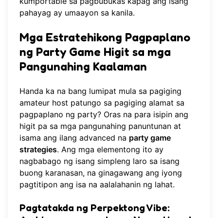
kumportable sa pagbubukas kapag ang isang
pahayag ay umaayon sa kanila.
Mga Estratehikong Pagpaplano
ng Party Game Higit sa mga
Pangunahing Kaalaman
Handa ka na bang lumipat mula sa pagiging
amateur host patungo sa pagiging alamat sa
pagpaplano ng party? Oras na para isipin ang
higit pa sa mga pangunahing panuntunan at
isama ang ilang advanced na
party game
strategies
. Ang mga elementong ito ay
nagbabago ng isang simpleng laro sa isang
buong karanasan, na ginagawang ang iyong
pagtitipon ang isa na aalalahanin ng lahat.
Pagtatakda ng Perpektong Vibe: