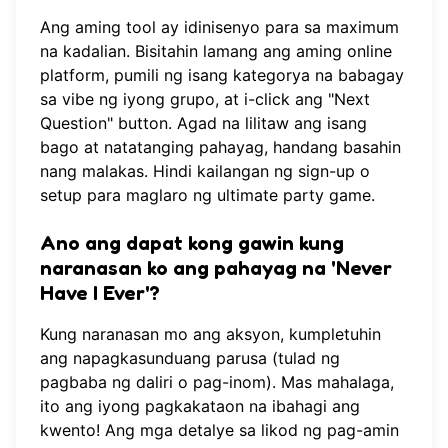
Ang aming tool ay idinisenyo para sa maximum
na kadalian. Bisitahin lamang ang aming online
platform, pumili ng isang kategorya na babagay
sa vibe ng iyong grupo, at i-click ang "Next
Question" button. Agad na lilitaw ang isang
bago at natatanging pahayag, handang basahin
nang malakas. Hindi kailangan ng sign-up o
setup para
maglaro ng ultimate party game
.
Ano ang dapat kong gawin kung
naranasan ko ang pahayag na 'Never
Have I Ever'?
Kung naranasan mo ang aksyon, kumpletuhin
ang napagkasunduang parusa (tulad ng
pagbaba ng daliri o pag-inom). Mas mahalaga,
ito ang iyong pagkakataon na ibahagi ang
kwento! Ang mga detalye sa likod ng pag-amin