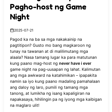
Pagho-host ng Game
Night
2025-07-21
Pagod ka na ba sa mga nakakainip na
pagtitipon? Gusto mo bang magkaroon ng
tunay na tawanan at di malilimutang mga
alaala? Nasa tamang lugar ka para matutunan
kung paano mag-host ng
never have i ever
game night na pag-uusapan ng lahat. Kalimutan
ang mga awkward na katahimikan – ipapakita
namin sa iyo kung paano madaling pamahalaan
ang daloy ng laro, pumili ng tamang mga
tanong, at lumikha ng isang kapaligiran na
napakasaya, hihilingin pa ng iyong mga kaibigan
na maglaro ulit!