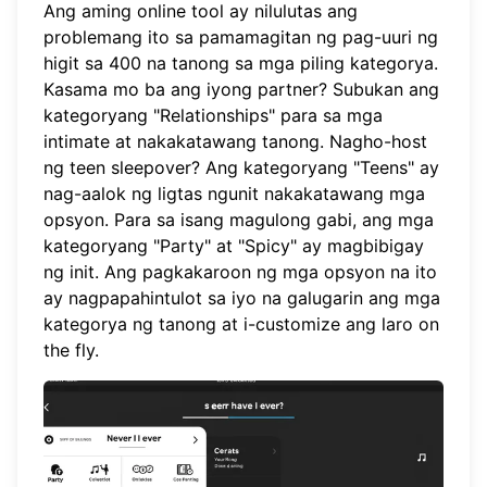
Ang aming online tool ay nilulutas ang
problemang ito sa pamamagitan ng pag-uuri ng
higit sa 400 na tanong sa mga piling kategorya.
Kasama mo ba ang iyong partner? Subukan ang
kategoryang "Relationships" para sa mga
intimate at nakakatawang tanong. Nagho-host
ng teen sleepover? Ang kategoryang "Teens" ay
nag-aalok ng ligtas ngunit nakakatawang mga
opsyon. Para sa isang magulong gabi, ang mga
kategoryang "Party" at "Spicy" ay magbibigay
ng init. Ang pagkakaroon ng mga opsyon na ito
ay nagpapahintulot sa iyo na
galugarin ang mga
kategorya ng tanong
at i-customize ang laro on
the fly.