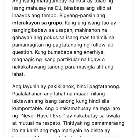
Ang isang matagumpay na host ay tulad ng
isang mahusay na DJ, binabasa ang silid at
inaayos ang tempo. Bigyang-pansin ang
interaksyon sa grupo
. Kung ang isang tao ay
nangingibabaw sa usapan, mahinahon na
gabayan ang pokus sa isang mas tahimik sa
pamamagitan ng pagtatanong ng follow-up
question. Kung bumababa ang enerhiya,
maghagis ng isang partikular na ligaw o
nakakatawang tanong para masigla ulit ang
lahat.
Ang layunin ay pakikilahok, hindi pagtatanong.
Paalalahanan ang lahat na maaari nilang
laktawan ang isang tanong kung hindi sila
kumportable. Ang pinakamahusay na mga laro
ng "Never Have I Ever" ay nakabatay sa tiwala
at mutual na respeto. Tinitiyak ng pamamaraang
ito na kahit ang mga mahiyain na bisita ay