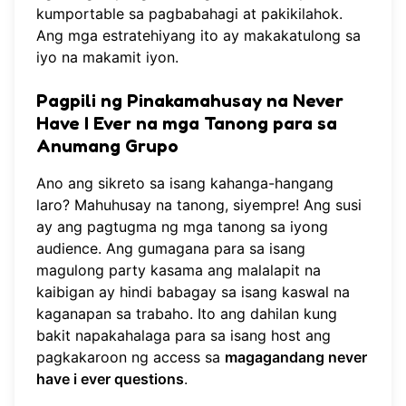
kumportable sa pagbabahagi at pakikilahok.
Ang mga estratehiyang ito ay makakatulong sa
iyo na makamit iyon.
Pagpili ng Pinakamahusay na Never
Have I Ever na mga Tanong para sa
Anumang Grupo
Ano ang sikreto sa isang kahanga-hangang
laro? Mahuhusay na tanong, siyempre! Ang susi
ay ang pagtugma ng mga tanong sa iyong
audience. Ang gumagana para sa isang
magulong party kasama ang malalapit na
kaibigan ay hindi babagay sa isang kaswal na
kaganapan sa trabaho. Ito ang dahilan kung
bakit napakahalaga para sa isang host ang
pagkakaroon ng access sa
magagandang never
have i ever questions
.