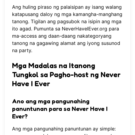
Ang huling piraso ng palaisipan ay isang walang
katapusang daloy ng mga kamangha-manghang
tanong. Tigilan ang pagsubok na isipin ang mga
ito agad. Pumunta sa
NeverHaveIEver.org
para
ma-access ang daan-daang nakategoryang
tanong na gagawing alamat ang iyong susunod
na party.
Mga Madalas na Itanong
Tungkol sa Pagho-host ng Never
Have I Ever
Ano ang mga pangunahing
panuntunan para sa Never Have I
Ever?
Ang mga pangunahing panuntunan ay simple: