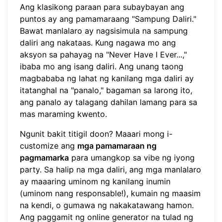
Ang klasikong paraan para subaybayan ang
puntos ay ang pamamaraang "Sampung Daliri."
Bawat manlalaro ay nagsisimula na sampung
daliri ang nakataas. Kung nagawa mo ang
aksyon sa pahayag na "Never Have I Ever...,"
ibaba mo ang isang daliri. Ang unang taong
magbababa ng lahat ng kanilang mga daliri ay
itatanghal na "panalo," bagaman sa larong ito,
ang panalo ay talagang dahilan lamang para sa
mas maraming kwento.
Ngunit bakit titigil doon? Maaari mong i-
customize ang
mga pamamaraan ng
pagmamarka
para umangkop sa vibe ng iyong
party. Sa halip na mga daliri, ang mga manlalaro
ay maaaring uminom ng kanilang inumin
(uminom nang responsable!), kumain ng maasim
na kendi, o gumawa ng nakakatawang hamon.
Ang paggamit ng online generator na tulad ng