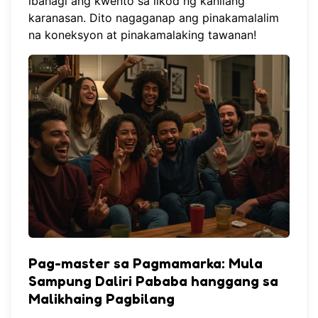
ibahagi ang kwento sa likod ng kanilang
karanasan. Dito nagaganap ang pinakamalalim
na koneksyon at pinakamalaking tawanan!
Pag-master sa Pagmamarka: Mula
Sampung Daliri Pababa hanggang sa
Malikhaing Pagbilang