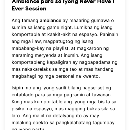
Ambiance para sa Iyong Never Have I
Ever Session
Ang tamang
ambiance
ay maaaring gumawa o
sumira sa isang game night. Lumikha ng isang
komportable at kaakit-akit na espasyo. Pahinain
ang mga ilaw, magpatugtog ng isang
mababang-key na playlist, at magkaroon ng
maraming meryenda at inumin. Ang isang
komportableng kapaligiran ay nagpapadama ng
mas nakakarelaks sa mga tao at mas handang
magbahagi ng mga personal na kwento.
Isipin mo ang iyong sarili bilang nagse-set ng
entablado para sa mga pag-amin at tawanan.
Kung mas kumportable ang iyong mga bisita sa
pisikal na espasyo, mas magiging bukas sila sa
laro. Ang maliit na detalyang ito ay may
malaking epekto sa pangkalahatang tagumpay
ng iyong party.