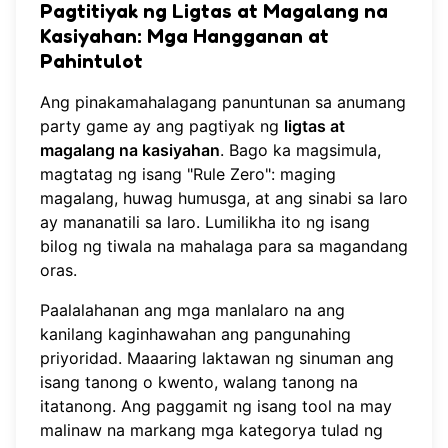
Pagtitiyak ng Ligtas at Magalang na
Kasiyahan: Mga Hangganan at
Pahintulot
Ang pinakamahalagang panuntunan sa anumang
party game ay ang pagtiyak ng
ligtas at
magalang na kasiyahan
. Bago ka magsimula,
magtatag ng isang "Rule Zero": maging
magalang, huwag humusga, at ang sinabi sa laro
ay mananatili sa laro. Lumilikha ito ng isang
bilog ng tiwala na mahalaga para sa magandang
oras.
Paalalahanan ang mga manlalaro na ang
kanilang kaginhawahan ang pangunahing
priyoridad. Maaaring laktawan ng sinuman ang
isang tanong o kwento, walang tanong na
itatanong. Ang paggamit ng isang tool na may
malinaw na markang mga kategorya tulad ng