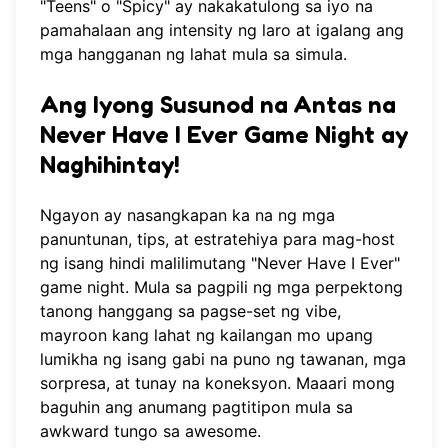
"Teens" o "Spicy" ay nakakatulong sa iyo na
pamahalaan ang intensity ng laro at igalang ang
mga hangganan ng lahat mula sa simula.
Ang Iyong Susunod na Antas na
Never Have I Ever Game Night ay
Naghihintay!
Ngayon ay nasangkapan ka na ng mga
panuntunan, tips, at estratehiya para mag-host
ng isang hindi malilimutang "Never Have I Ever"
game night. Mula sa pagpili ng mga perpektong
tanong hanggang sa pagse-set ng vibe,
mayroon kang lahat ng kailangan mo upang
lumikha ng isang gabi na puno ng tawanan, mga
sorpresa, at tunay na koneksyon. Maaari mong
baguhin ang anumang pagtitipon mula sa
awkward tungo sa awesome.