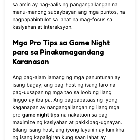
sa amin ay nag-aalis ng pangangailangan na
manu-manong subaybayan ang mga puntos, na
nagpapahintulot sa lahat na mag-focus sa
kasiyahan at interaksyon.
Mga Pro Tips sa Game Night
para sa Pinakamagandang
Karanasan
Ang pag-alam lamang ng mga panuntunan ay
isang bagay; ang pag-host ng isang laro na
pag-uusapan ng mga tao sa loob ng ilang
linggo ay iba pa. Ang pagpapataas ng iyong
kaganapan ay nangangailangan ng ilang mga
pro
game night tips
na nakatuon sa pag-
maximize ng kasiyahan at pakikipag-ugnayan.
Bilang isang host, ang iyong layunin ay lumikha
ng isang kapaligiran kung saan lahat ay