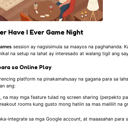
ver Have I Ever Game Night
 games
session ay nagsisimula sa maayos na paghahanda. Ka
ikal na setup na lahat ay interesado at walang tigil ang say
ara sa Online Play
rencing platform na pinakamahusay na gagana para sa laha
an ang:
, na may mga feature tulad ng screen sharing (perpekto pa
reakout rooms kung gusto mong hatiin sa mas maliliit na g
naka-integrate sa mga Google account, at maaasahan para 