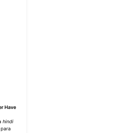
er Have
ga
hindi
 para