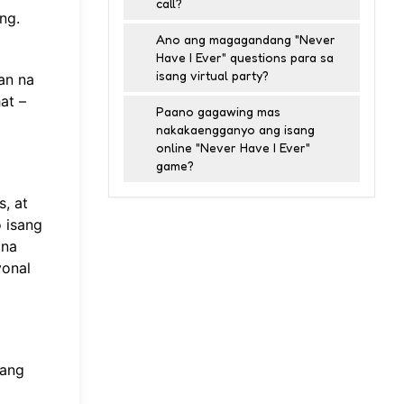
call?
ng.
Ano ang magagandang "Never
Have I Ever" questions para sa
isang virtual party?
an na
at –
Paano gagawing mas
nakakaengganyo ang isang
online "Never Have I Ever"
game?
, at
o isang
 na
yonal
lang