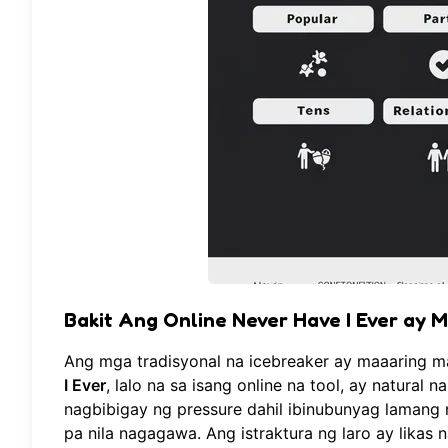
Bakit Ang Online Never Have I Ever ay 
Ang mga tradisyonal na icebreaker ay maaaring m
I Ever
, lalo na sa isang online na tool, ay natural 
nagbibigay ng pressure dahil ibinubunyag lamang
pa nila nagagawa. Ang istraktura ng laro ay likas