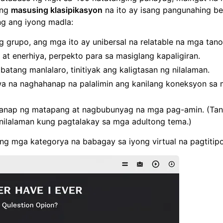
Ang
masusing klasipikasyon
na ito ay isang pangunahing b
ng ang iyong madla:
 grupo, ang mga ito ay unibersal na relatable na mga tano
at enerhiya, perpekto para sa masiglang kapaligiran.
batang manlalaro, tinitiyak ang kaligtasan ng nilalaman.
a na naghahanap na palalimin ang kanilang koneksyon sa
hanap ng matapang at nagbubunyag na mga pag-amin. (Ta
nilalaman kung pagtalakay sa mga adultong tema.)
ng mga kategorya na babagay sa iyong virtual na pagtitip