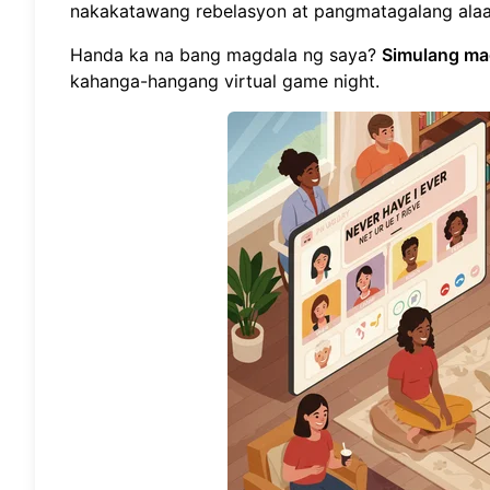
nakakatawang rebelasyon at pangmatagalang alaa
Handa ka na bang magdala ng saya?
Simulang ma
kahanga-hangang virtual game night.