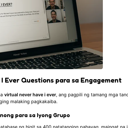
 I Ever Questions para sa Engagement
Sa
virtual never have i ever
, ang pagpili ng tamang mga tan
ging malaking pagkakaiba.
nong para sa Iyong Grupo
tabase ng higit sa 400 natatanging pahayag, maingat na i