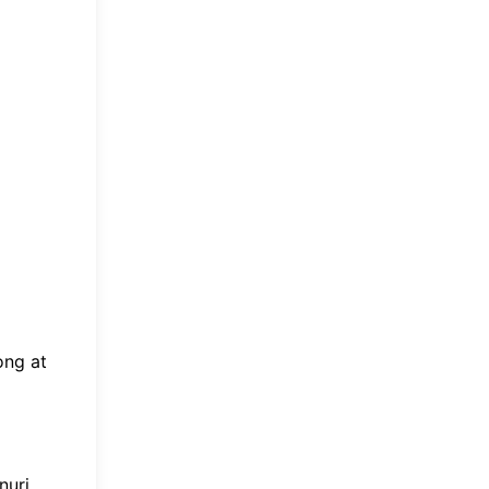
ong at
nuri