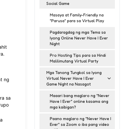
Social Game
Masaya at Family-Friendly na
"Parusa" para sa Virtual Play
Pagdaragdag ng mga Tema sa
Iyong Online Never Have I Ever
Night
hit
a.
Pro Hosting Tips para sa Hindi
Malilimutang Virtual Party
Mga Tanong Tungkol sa Iyong
Virtual Never Have I Ever
t ng
Game Night na Nasagot
Maaari bang maglaro ng "Never
ra sa
Have I Ever" online kasama ang
rupo
mga kaibigan?
Paano maglaro ng "Never Have I
sa
Ever" sa Zoom o iba pang video