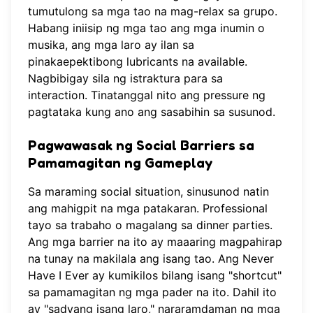
tumutulong sa mga tao na mag-relax sa grupo.
Habang iniisip ng mga tao ang mga inumin o
musika, ang mga laro ay ilan sa
pinakaepektibong lubricants na available.
Nagbibigay sila ng istraktura para sa
interaction. Tinatanggal nito ang pressure ng
pagtataka kung ano ang sasabihin sa susunod.
Pagwawasak ng Social Barriers sa
Pamamagitan ng Gameplay
Sa maraming social situation, sinusunod natin
ang mahigpit na mga patakaran. Professional
tayo sa trabaho o magalang sa dinner parties.
Ang mga barrier na ito ay maaaring magpahirap
na tunay na makilala ang isang tao. Ang Never
Have I Ever ay kumikilos bilang isang "shortcut"
sa pamamagitan ng mga pader na ito. Dahil ito
ay "sadyang isang laro," nararamdaman ng mga