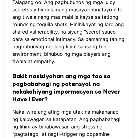
Talagang oo! Ang pagbubuhos ng mga juicy
secrets ay hindi lamang masaya—itinatayo nito
ang tiwala nang mas mabilis kaysa sa tatlong
rounds ng tequila shots. Hinihikayat ng laro ang
shared vulnerability, na siyang "secret sauce"
para sa emotional intimacy. Sa pamamagitan ng
pagbubunyag ng ilang lihim sa isang fun
environment, binubuo ng mga players ang
tiwala at empathy.
Bakit nasisiyahan ang mga tao sa
pagbabahagi ng potensyal na
nakakahiyang impormasyon sa Never
Have I Ever?
Naka-wire ang ating mga utak na makahanap
ng kaluwagan sa katapatan. Ang pagbabahagi
ng lihim ay binabawasan ang stress ng
"pagtatago" at nagti-trigger ng dopamine