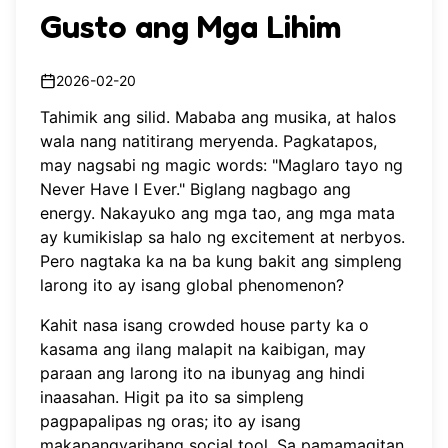
Gusto ang Mga Lihim
2026-02-20
Tahimik ang silid. Mababa ang musika, at halos
wala nang natitirang meryenda. Pagkatapos,
may nagsabi ng magic words: "Maglaro tayo ng
Never Have I Ever." Biglang nagbago ang
energy. Nakayuko ang mga tao, ang mga mata
ay kumikislap sa halo ng excitement at nerbyos.
Pero nagtaka ka na ba kung bakit ang simpleng
larong ito ay isang global phenomenon?
Kahit nasa isang crowded house party ka o
kasama ang ilang malapit na kaibigan, may
paraan ang larong ito na ibunyag ang hindi
inaasahan. Higit pa ito sa simpleng
pagpapalipas ng oras; ito ay isang
makapangyarihang social tool. Sa pamamagitan