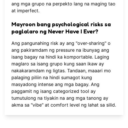
ang mga grupo na perpekto lang na maging tao
at imperfect.
Mayroon bang psychological risks sa
paglalaro ng Never Have I Ever?
Ang pangunahing risk ay ang "over-sharing" o
ang pakiramdam ng pressure na ibunyag ang
isang bagay na hindi ka komportable. Laging
maglaro sa isang grupo kung saan ikaw ay
nakakaramdam ng ligtas. Tandaan, maaari mo
palaging piliin na hindi sumagot kung
masyadong intense ang mga bagay. Ang
paggamit ng isang
categorized tool
ay
tumutulong na tiyakin na ang mga tanong ay
akma sa "vibe" at comfort level ng lahat sa silid.