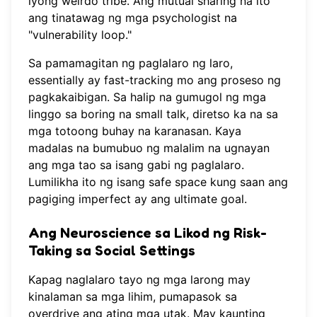
iyong weirdo tribe. Ang mutual sharing na ito
ang tinatawag ng mga psychologist na
"vulnerability loop."
Sa pamamagitan ng paglalaro ng laro,
essentially ay fast-tracking mo ang proseso ng
pagkakaibigan. Sa halip na gumugol ng mga
linggo sa boring na small talk, diretso ka na sa
mga totoong buhay na karanasan. Kaya
madalas na
bumubuo ng malalim na ugnayan
ang mga tao sa isang gabi ng paglalaro.
Lumilikha ito ng isang safe space kung saan ang
pagiging imperfect ay ang ultimate goal.
Ang Neuroscience sa Likod ng Risk-
Taking sa Social Settings
Kapag naglalaro tayo ng mga larong may
kinalaman sa mga lihim, pumapasok sa
overdrive ang ating mga utak. May kaunting