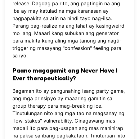
release. Dagdag pa rito, ang pagtingin na ang
iba ay may katulad na mga karanasan ay
nagpapakita sa atin na hindi tayo nag-iisa.
Parang pag-realize na ang lahat ay kasingweird
mo lang. Maaari kang
subukan ang generator
para makita kung aling mga tanong ang nagti-
trigger ng masayang "confession" feeling para
sa iyo.
Paano magagamit ang Never Have I
Ever therapeutically?
Bagaman ito ay pangunahing isang party game,
ang mga prinsipyo ay maaaring gamitin sa
group therapy para mag-break ng ice.
Tinutulungan nito ang mga tao na magsanay ng
"low-stakes" vulnerability. Ginagawang mas
madali ito para pag-usapan ang mas mahihirap
na paksa sa ibang pagkakataon. Tinuturuan nito