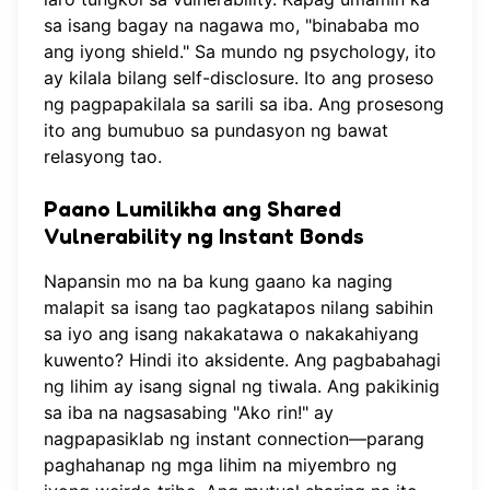
sa isang bagay na nagawa mo, "binababa mo
ang iyong shield." Sa mundo ng psychology, ito
ay kilala bilang self-disclosure. Ito ang proseso
ng pagpapakilala sa sarili sa iba. Ang prosesong
ito ang bumubuo sa pundasyon ng bawat
relasyong tao.
Paano Lumilikha ang Shared
Vulnerability ng Instant Bonds
Napansin mo na ba kung gaano ka naging
malapit sa isang tao pagkatapos nilang sabihin
sa iyo ang isang nakakatawa o nakakahiyang
kuwento? Hindi ito aksidente. Ang pagbabahagi
ng lihim ay isang signal ng tiwala. Ang pakikinig
sa iba na nagsasabing "Ako rin!" ay
nagpapasiklab ng instant connection—parang
paghahanap ng mga lihim na miyembro ng