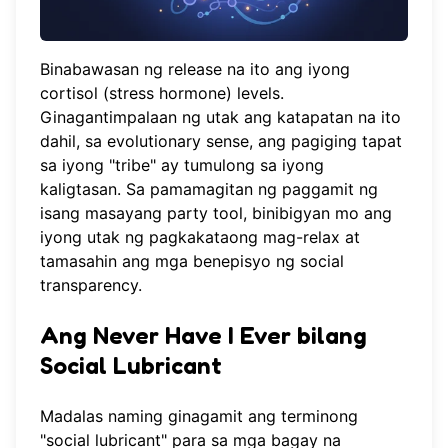
Binabawasan ng release na ito ang iyong
cortisol (stress hormone) levels.
Ginagantimpalaan ng utak ang katapatan na ito
dahil, sa evolutionary sense, ang pagiging tapat
sa iyong "tribe" ay tumulong sa iyong
kaligtasan. Sa pamamagitan ng paggamit ng
isang
masayang party tool
, binibigyan mo ang
iyong utak ng pagkakataong mag-relax at
tamasahin ang mga benepisyo ng social
transparency.
Ang Never Have I Ever bilang
Social Lubricant
Madalas naming ginagamit ang terminong
"social lubricant" para sa mga bagay na