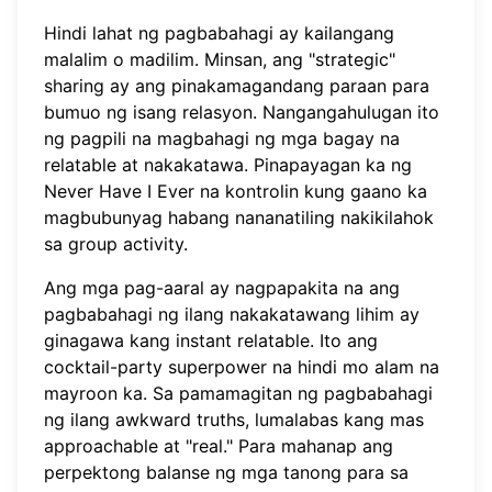
Hindi lahat ng pagbabahagi ay kailangang
malalim o madilim. Minsan, ang "strategic"
sharing ay ang pinakamagandang paraan para
bumuo ng isang relasyon. Nangangahulugan ito
ng pagpili na magbahagi ng mga bagay na
relatable at nakakatawa. Pinapayagan ka ng
Never Have I Ever na kontrolin kung gaano ka
magbubunyag habang nananatiling nakikilahok
sa group activity.
Ang mga pag-aaral ay nagpapakita na ang
pagbabahagi ng ilang nakakatawang lihim ay
ginagawa kang instant relatable. Ito ang
cocktail-party superpower na hindi mo alam na
mayroon ka. Sa pamamagitan ng pagbabahagi
ng ilang awkward truths, lumalabas kang mas
approachable at "real." Para mahanap ang
perpektong balanse ng mga tanong para sa