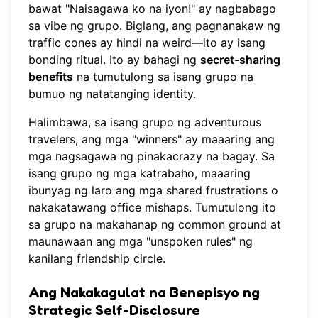
bawat "Naisagawa ko na iyon!" ay nagbabago
sa vibe ng grupo. Biglang, ang pagnanakaw ng
traffic cones ay hindi na weird—ito ay isang
bonding ritual. Ito ay bahagi ng
secret-sharing
benefits
na tumutulong sa isang grupo na
bumuo ng natatanging identity.
Halimbawa, sa isang grupo ng adventurous
travelers, ang mga "winners" ay maaaring ang
mga nagsagawa ng pinakacrazy na bagay. Sa
isang grupo ng mga katrabaho, maaaring
ibunyag ng laro ang mga shared frustrations o
nakakatawang office mishaps. Tumutulong ito
sa grupo na makahanap ng common ground at
maunawaan ang mga "unspoken rules" ng
kanilang friendship circle.
Ang Nakakagulat na Benepisyo ng
Strategic Self-Disclosure