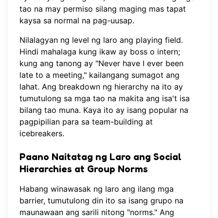
tao na may permiso silang maging mas tapat
kaysa sa normal na pag-uusap.
Nilalagyan ng level ng laro ang playing field.
Hindi mahalaga kung ikaw ay boss o intern;
kung ang tanong ay "Never have I ever been
late to a meeting," kailangang sumagot ang
lahat. Ang breakdown ng hierarchy na ito ay
tumutulong sa mga tao na makita ang isa't isa
bilang tao muna. Kaya ito ay isang popular na
pagpipilian para sa team-building at
icebreakers.
Paano Naitatag ng Laro ang Social
Hierarchies at Group Norms
Habang winawasak ng laro ang ilang mga
barrier, tumutulong din ito sa isang grupo na
maunawaan ang sarili nitong "norms." Ang