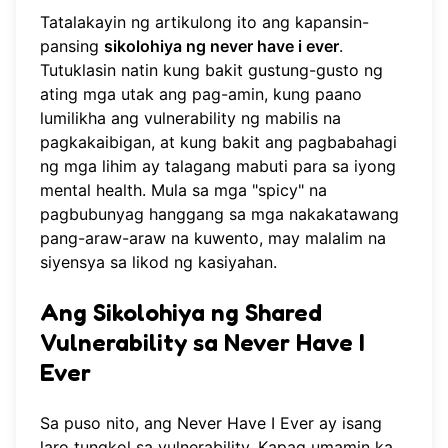
Tatalakayin ng artikulong ito ang kapansin-
pansing
sikolohiya ng never have i ever
.
Tutuklasin natin kung bakit gustung-gusto ng
ating mga utak ang pag-amin, kung paano
lumilikha ang vulnerability ng mabilis na
pagkakaibigan, at kung bakit ang pagbabahagi
ng mga lihim ay talagang mabuti para sa iyong
mental health. Mula sa mga "spicy" na
pagbubunyag hanggang sa mga nakakatawang
pang-araw-araw na kuwento, may malalim na
siyensya sa likod ng kasiyahan.
Ang Sikolohiya ng Shared
Vulnerability sa Never Have I
Ever
Sa puso nito, ang Never Have I Ever ay isang
laro tungkol sa vulnerability. Kapag umamin ka