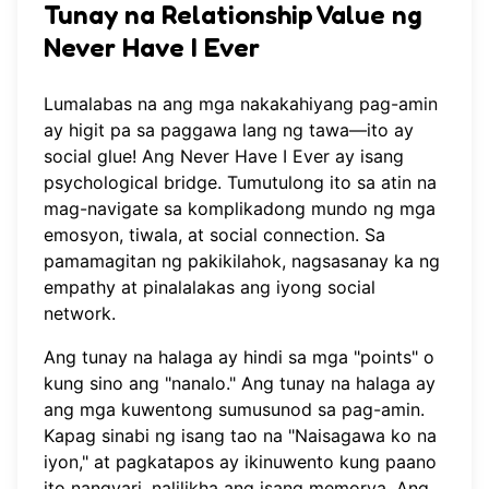
Tunay na Relationship Value ng
Never Have I Ever
Lumalabas na ang mga nakakahiyang pag-amin
ay higit pa sa paggawa lang ng tawa—ito ay
social glue! Ang Never Have I Ever ay isang
psychological bridge. Tumutulong ito sa atin na
mag-navigate sa komplikadong mundo ng mga
emosyon, tiwala, at social connection. Sa
pamamagitan ng pakikilahok, nagsasanay ka ng
empathy at pinalalakas ang iyong social
network.
Ang tunay na halaga ay hindi sa mga "points" o
kung sino ang "nanalo." Ang tunay na halaga ay
ang mga kuwentong sumusunod sa pag-amin.
Kapag sinabi ng isang tao na "Naisagawa ko na
iyon," at pagkatapos ay ikinuwento kung paano
ito nangyari, nalilikha ang isang memorya. Ang