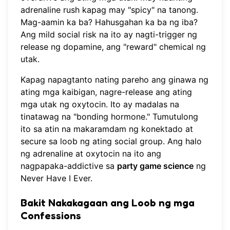
adrenaline rush kapag may "spicy" na tanong.
Mag-aamin ka ba? Hahusgahan ka ba ng iba?
Ang mild social risk na ito ay nagti-trigger ng
release ng dopamine, ang "reward" chemical ng
utak.
Kapag napagtanto nating pareho ang ginawa ng
ating mga kaibigan, nagre-release ang ating
mga utak ng oxytocin. Ito ay madalas na
tinatawag na "bonding hormone." Tumutulong
ito sa atin na makaramdam ng konektado at
secure sa loob ng ating social group. Ang halo
ng adrenaline at oxytocin na ito ang
nagpapaka-addictive sa
party game science
ng
Never Have I Ever.
Bakit Nakakagaan ang Loob ng mga
Confessions