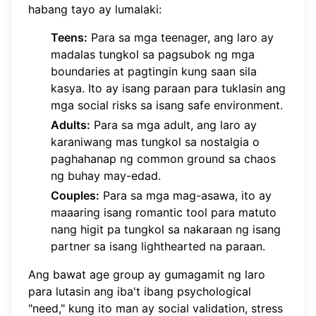
habang tayo ay lumalaki:
Teens:
Para sa mga teenager, ang laro ay
madalas tungkol sa pagsubok ng mga
boundaries at pagtingin kung saan sila
kasya. Ito ay isang paraan para tuklasin ang
mga social risks sa isang safe environment.
Adults:
Para sa mga adult, ang laro ay
karaniwang mas tungkol sa nostalgia o
paghahanap ng common ground sa chaos
ng buhay may-edad.
Couples:
Para sa mga mag-asawa, ito ay
maaaring isang romantic tool para matuto
nang higit pa tungkol sa nakaraan ng isang
partner sa isang lighthearted na paraan.
Ang bawat age group ay gumagamit ng laro
para lutasin ang iba't ibang psychological
"need," kung ito man ay social validation, stress