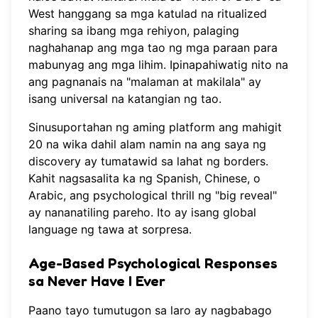
West hanggang sa mga katulad na ritualized
sharing sa ibang mga rehiyon, palaging
naghahanap ang mga tao ng mga paraan para
mabunyag ang mga lihim. Ipinapahiwatig nito na
ang pagnanais na "malaman at makilala" ay
isang universal na katangian ng tao.
Sinusuportahan ng aming platform ang mahigit
20 na wika dahil alam namin na ang saya ng
discovery ay tumatawid sa lahat ng borders.
Kahit nagsasalita ka ng Spanish, Chinese, o
Arabic, ang psychological thrill ng "big reveal"
ay nananatiling pareho. Ito ay isang global
language ng tawa at sorpresa.
Age-Based Psychological Responses
sa Never Have I Ever
Paano tayo tumutugon sa laro ay nagbabago