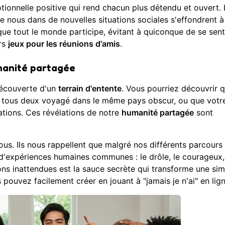
nnelle positive qui rend chacun plus détendu et ouvert. 
 nous dans de nouvelles situations sociales s'effondrent à
que tout le monde participe, évitant à quiconque de se sent
urs
jeux pour les réunions d'amis
.
manité partagée
découverte d'un
terrain d'entente
. Vous pourriez découvrir 
z tous deux voyagé dans le même pays obscur, ou que votr
ations. Ces révélations de notre
humanité partagée
sont
us. Ils nous rappellent que malgré nos différents parcours 
d'expériences humaines communes : le drôle, le courageux,
ons inattendues est la sauce secrète qui transforme une sim
us pouvez facilement créer en
jouant à "jamais je n'ai" en lig