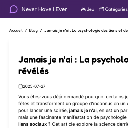
Never Have I Ever
🎮
Jeu
🗂️
Catégories
Accueil
/
Blog
/
Jamais je n’ai : La psychologie des liens et d
Jamais je n'ai : La psychol
révélés
2025-07-27
Vous êtes-vous déjà demandé pourquoi certains jeux
fêtes et transforment un groupe d'inconnus en un c
pour lancer une soirée,
jamais je n'ai
, en est un pa
mais une fascinante manifestation de psychologi
liens sociaux ?
Cet article explore la science derri