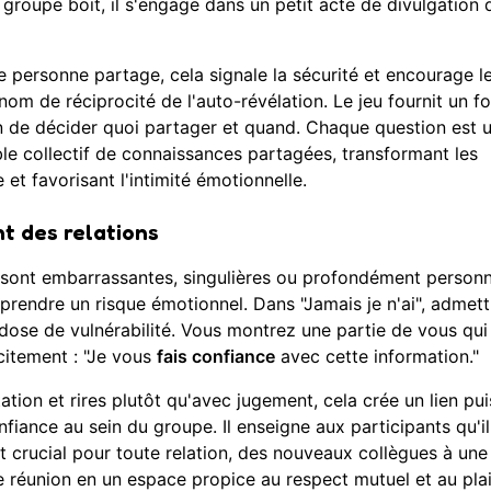
groupe boit, il s'engage dans un petit acte de divulgation d
personne partage, cela signale la sécurité et encourage l
nom de réciprocité de l'auto-révélation. Le jeu fournit un f
n de décider quoi partager et quand. Chaque question est 
le collectif de connaissances partagées, transformant les
et favorisant l'intimité émotionnelle.
nt des relations
i sont embarrassantes, singulières ou profondément personn
t prendre un risque émotionnel. Dans "Jamais je n'ai", admett
e dose de vulnérabilité. Vous montrez une partie de vous qui 
icitement : "Je vous
fais confiance
avec cette information."
tion et rires plutôt qu'avec jugement, cela crée un lien pui
iance au sein du groupe. Il enseigne aux participants qu'il
t crucial pour toute relation, des nouveaux collègues à une
 réunion en un espace propice au respect mutuel et au plais