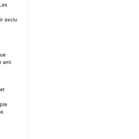
Les
ir exclu
que
e ami
et
ple
ne
.