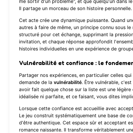
me sortir d'un problème", et que quelqu'un dans le 
Il partage un morceau de son histoire personnelle.
Cet acte crée une dynamique puissante. Quand une 
autres à faire de même, un principe connu sous le 
structuré pour cet échange, supprimant la pressio
invitation, et chaque réponse approfondit l'ensemb
histoires individuelles en une expérience de groupe 
Vulnérabilité et confiance : le fondeme
Partager nos expériences, en particulier celles qu
demande de la
vulnérabilité
. Être vulnérable, c'es
avoir fait quelque chose sur la liste est une légèr
idéalisée ni parfaite, et ce faisant, vous dites impl
Lorsque cette confiance est accueillie avec accepta
Le jeu construit systématiquement une base de conf
d'être authentique. Cet espace sûr et acceptant es
romance naissante. Il transforme véritablement une