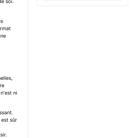
e soi.
es
ormat
une
elles,
re
n'est ni
ssant.
 est sûr
ir.