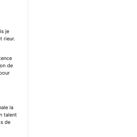
is je
 rieur.
étence
ion de
 pour
nale la
n talent
ts de