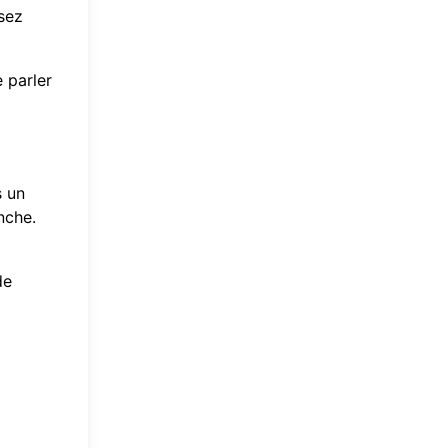
ssez
 parler
s un
nche.
de