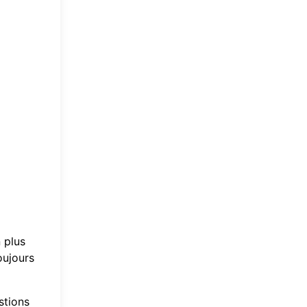
 plus
oujours
stions