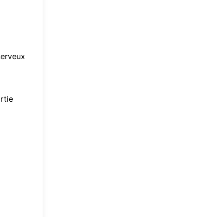
nerveux
rtie