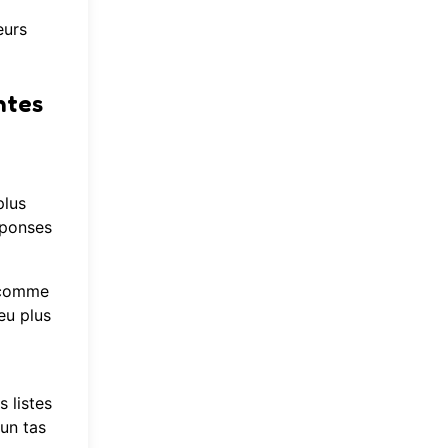
eurs
ntes
plus
éponses
e comme
eu plus
 listes
un tas