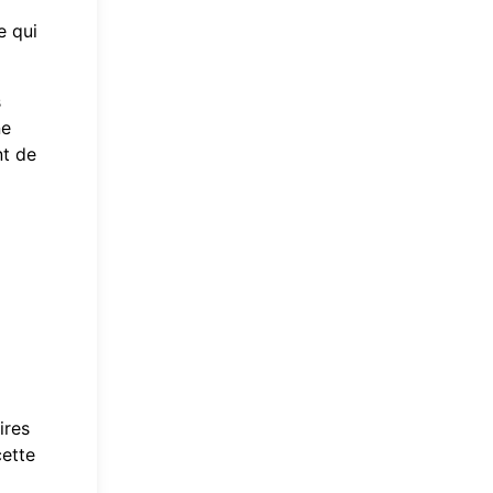
e qui
s
ne
nt de
ires
cette