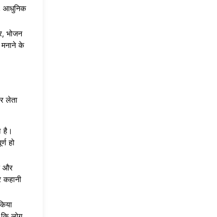
ार, आधुनिक
ार, भोजन
 मनाने के
कर लेता
ा है।
र्ण हो
पन और
ार कहानी
किया
ए कि लोग