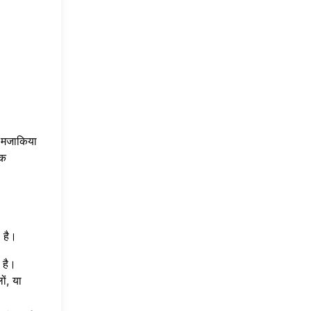
ो मजाकिया
िक
ा है।
 है।
ं, या