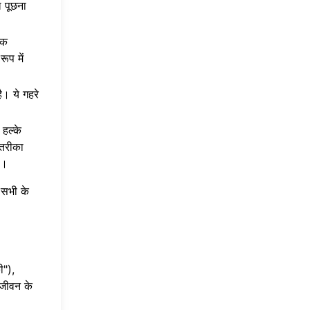
ल पूछना
एक
ूप में
। ये गहरे
 हल्के
 तरीका
ं।
ा सभी के
ी"),
 जीवन के