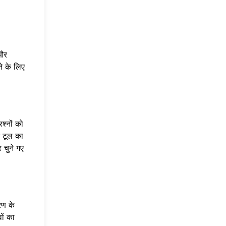
 और
े के लिए
श्नों को
न टूल का
 चुने गए
रण के
ों का