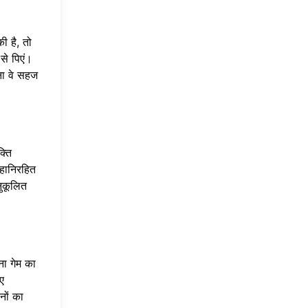
ी है, तो
से पिएं।
ना वे सहज
्ति
 हानिरहित
नुकूलित
ना गेम का
ए
नों का