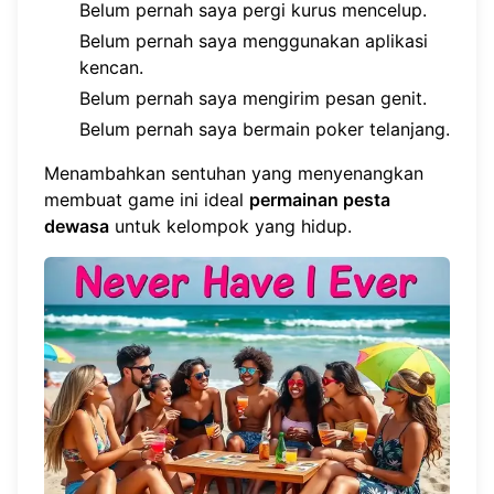
Belum pernah saya pergi kurus mencelup.
Belum pernah saya menggunakan aplikasi
kencan.
Belum pernah saya mengirim pesan genit.
Belum pernah saya bermain poker telanjang.
Menambahkan sentuhan yang menyenangkan
membuat game ini ideal
permainan pesta
dewasa
untuk kelompok yang hidup.