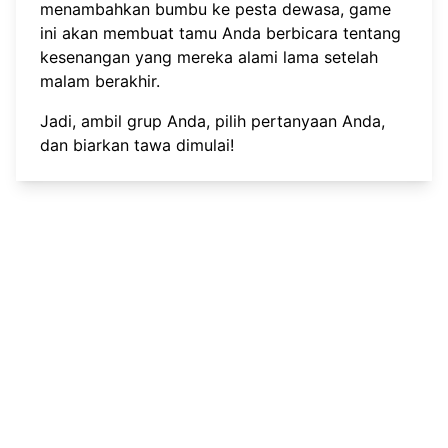
menambahkan bumbu ke pesta dewasa, game
ini akan membuat tamu Anda berbicara tentang
kesenangan yang mereka alami lama setelah
malam berakhir.
Jadi, ambil grup Anda, pilih pertanyaan Anda,
dan biarkan tawa dimulai!