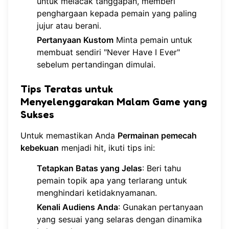
untuk melacak tanggapan, memberi
penghargaan kepada pemain yang paling
jujur atau berani.
Pertanyaan Kustom
Minta pemain untuk
membuat sendiri "Never Have I Ever"
sebelum pertandingan dimulai.
Tips Teratas untuk
Menyelenggarakan Malam Game yang
Sukses
Untuk memastikan Anda
Permainan pemecah
kebekuan
menjadi hit, ikuti tips ini:
Tetapkan Batas yang Jelas
: Beri tahu
pemain topik apa yang terlarang untuk
menghindari ketidaknyamanan.
Kenali Audiens Anda
: Gunakan pertanyaan
yang sesuai yang selaras dengan dinamika