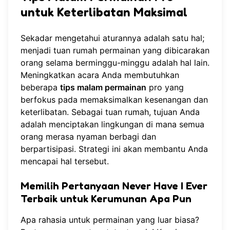
untuk Keterlibatan Maksimal
Sekadar mengetahui aturannya adalah satu hal;
menjadi tuan rumah permainan yang dibicarakan
orang selama berminggu-minggu adalah hal lain.
Meningkatkan acara Anda membutuhkan
beberapa
tips malam permainan
pro yang
berfokus pada memaksimalkan kesenangan dan
keterlibatan. Sebagai tuan rumah, tujuan Anda
adalah menciptakan lingkungan di mana semua
orang merasa nyaman berbagi dan
berpartisipasi. Strategi ini akan membantu Anda
mencapai hal tersebut.
Memilih Pertanyaan Never Have I Ever
Terbaik untuk Kerumunan Apa Pun
Apa rahasia untuk permainan yang luar biasa?