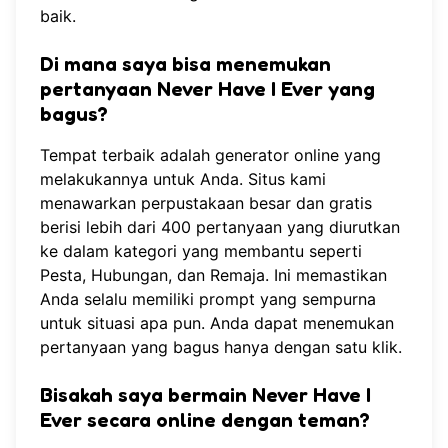
baik.
Di mana saya bisa menemukan
pertanyaan Never Have I Ever yang
bagus?
Tempat terbaik adalah generator online yang
melakukannya untuk Anda. Situs kami
menawarkan perpustakaan besar dan gratis
berisi lebih dari 400 pertanyaan yang diurutkan
ke dalam kategori yang membantu seperti
Pesta, Hubungan, dan Remaja. Ini memastikan
Anda selalu memiliki prompt yang sempurna
untuk situasi apa pun. Anda dapat
menemukan
pertanyaan yang bagus
hanya dengan satu klik.
Bisakah saya bermain Never Have I
Ever secara online dengan teman?