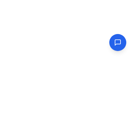
Never Have I Ever
Never Have I Ever
Permainan pesta terbaik untuk malam yang tak
terlupakan dan pengungkapan yang lucu.