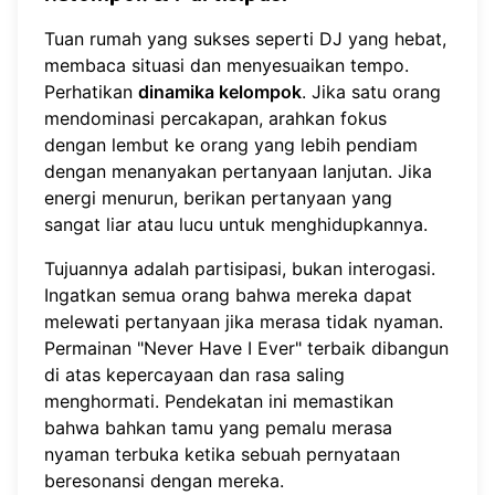
Tuan rumah yang sukses seperti DJ yang hebat,
membaca situasi dan menyesuaikan tempo.
Perhatikan
dinamika kelompok
. Jika satu orang
mendominasi percakapan, arahkan fokus
dengan lembut ke orang yang lebih pendiam
dengan menanyakan pertanyaan lanjutan. Jika
energi menurun, berikan pertanyaan yang
sangat liar atau lucu untuk menghidupkannya.
Tujuannya adalah partisipasi, bukan interogasi.
Ingatkan semua orang bahwa mereka dapat
melewati pertanyaan jika merasa tidak nyaman.
Permainan "Never Have I Ever" terbaik dibangun
di atas kepercayaan dan rasa saling
menghormati. Pendekatan ini memastikan
bahwa bahkan tamu yang pemalu merasa
nyaman terbuka ketika sebuah pernyataan
beresonansi dengan mereka.