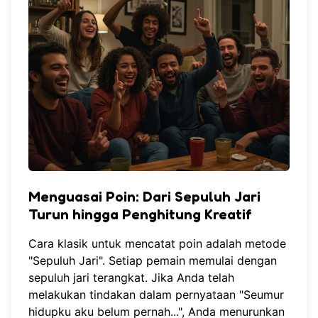
Menguasai Poin: Dari Sepuluh Jari
Turun hingga Penghitung Kreatif
Cara klasik untuk mencatat poin adalah metode
"Sepuluh Jari". Setiap pemain memulai dengan
sepuluh jari terangkat. Jika Anda telah
melakukan tindakan dalam pernyataan "Seumur
hidupku aku belum pernah...", Anda menurunkan