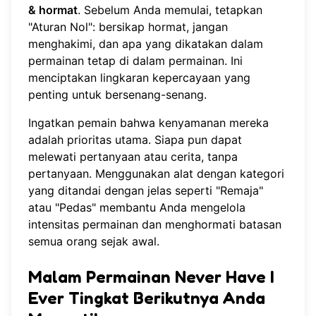
& hormat
. Sebelum Anda memulai, tetapkan
"Aturan Nol": bersikap hormat, jangan
menghakimi, dan apa yang dikatakan dalam
permainan tetap di dalam permainan. Ini
menciptakan lingkaran kepercayaan yang
penting untuk bersenang-senang.
Ingatkan pemain bahwa kenyamanan mereka
adalah prioritas utama. Siapa pun dapat
melewati pertanyaan atau cerita, tanpa
pertanyaan. Menggunakan alat dengan kategori
yang ditandai dengan jelas seperti "Remaja"
atau "Pedas" membantu Anda mengelola
intensitas permainan dan menghormati batasan
semua orang sejak awal.
Malam Permainan Never Have I
Ever Tingkat Berikutnya Anda