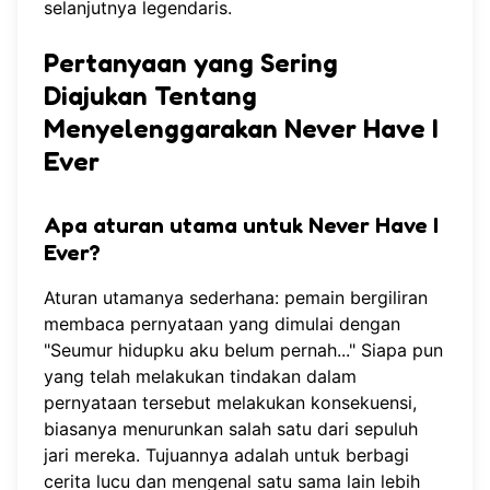
selanjutnya legendaris.
Pertanyaan yang Sering
Diajukan Tentang
Menyelenggarakan Never Have I
Ever
Apa aturan utama untuk Never Have I
Ever?
Aturan utamanya sederhana: pemain bergiliran
membaca pernyataan yang dimulai dengan
"Seumur hidupku aku belum pernah..." Siapa pun
yang telah melakukan tindakan dalam
pernyataan tersebut melakukan konsekuensi,
biasanya menurunkan salah satu dari sepuluh
jari mereka. Tujuannya adalah untuk berbagi
cerita lucu dan mengenal satu sama lain lebih