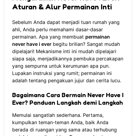
Aturan & Alur Permainan Inti
Sebelum Anda dapat menjadi tuan rumah yang
ahli, Anda perlu memahami dasar-dasar
permainan. Apa yang membuat
permainan
never have i ever
begitu brilian? Sangat mudah
dipelajari! Mekanisme inti ini mudah dipelajari
siapa saja, menjadikannya pembuka percakapan
yang sempurna untuk kerumunan apa pun.
Lupakan instruksi yang rumit; permainan ini
adalah tentang pengakuan jujur dan cerita lucu.
Bagaimana Cara Bermain Never Have I
Ever? Panduan Langkah demi Langkah
Memulai sangatlah sederhana. Pertama,
kumpulkan teman-teman Anda, baik Anda
berada di ruangan yang sama atau terhubung