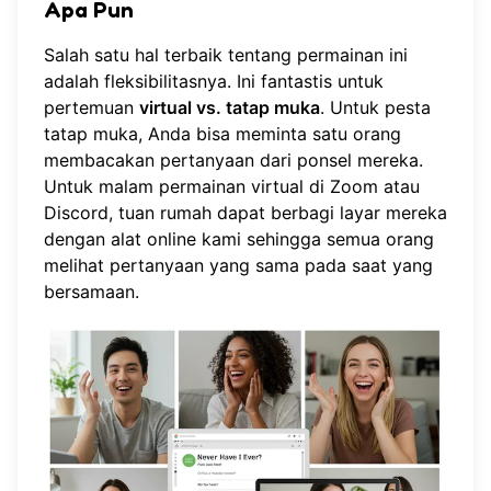
Apa Pun
Salah satu hal terbaik tentang permainan ini
adalah fleksibilitasnya. Ini fantastis untuk
pertemuan
virtual vs. tatap muka
. Untuk pesta
tatap muka, Anda bisa meminta satu orang
membacakan pertanyaan dari ponsel mereka.
Untuk malam permainan virtual di Zoom atau
Discord, tuan rumah dapat berbagi layar mereka
dengan alat online kami sehingga semua orang
melihat pertanyaan yang sama pada saat yang
bersamaan.