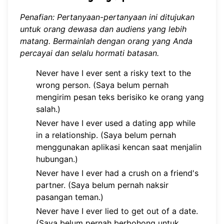
Penafian: Pertanyaan-pertanyaan ini ditujukan
untuk orang dewasa dan audiens yang lebih
matang. Bermainlah dengan orang yang Anda
percayai dan selalu hormati batasan.
Never have I ever sent a risky text to the
wrong person. (Saya belum pernah
mengirim pesan teks berisiko ke orang yang
salah.)
Never have I ever used a dating app while
in a relationship. (Saya belum pernah
menggunakan aplikasi kencan saat menjalin
hubungan.)
Never have I ever had a crush on a friend's
partner. (Saya belum pernah naksir
pasangan teman.)
Never have I ever lied to get out of a date.
(Saya belum pernah berbohong untuk