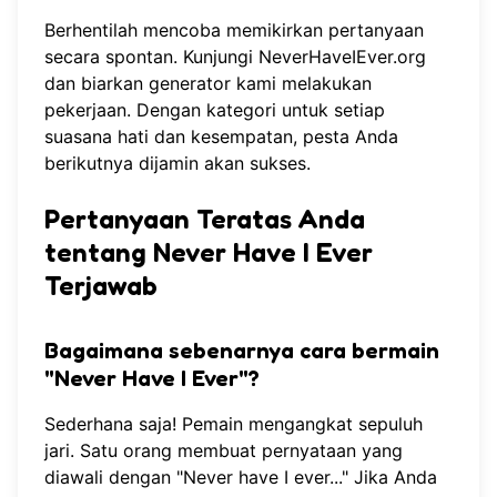
Berhentilah mencoba memikirkan pertanyaan
secara spontan. Kunjungi
NeverHaveIEver.org
dan biarkan generator kami melakukan
pekerjaan. Dengan kategori untuk setiap
suasana hati dan kesempatan, pesta Anda
berikutnya dijamin akan sukses.
Pertanyaan Teratas Anda
tentang Never Have I Ever
Terjawab
Bagaimana sebenarnya cara bermain
"Never Have I Ever"?
Sederhana saja! Pemain mengangkat sepuluh
jari. Satu orang membuat pernyataan yang
diawali dengan "Never have I ever..." Jika Anda