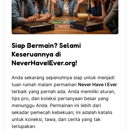
Siap Bermain? Selami
Keseruannya di
NeverHaveIEver.org!
Anda sekarang sepenuhnya siap untuk menjadi
tuan rumah malam permainan
Never Have I Ever
terbaik yang pernah ada. Anda memiliki aturan,
tips pro, dan koleksi pertanyaan besar yang
menunggu Anda. Permainan ini lebih dari
sekadar pemecah kebekuan; ini adalah katalis
untuk koneksi, tawa, dan cerita yang tak
terlupakan.