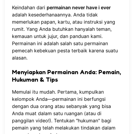
Keindahan dari
permainan never have i ever
adalah kesederhanaannya. Anda tidak
memerlukan papan, kartu, atau instruksi yang
rumit. Yang Anda butuhkan hanyalah teman,
kemauan untuk jujur, dan panduan kami.
Permainan ini adalah salah satu permainan
pemecah kebekuan pesta terbaik karena suatu
alasan.
Menyiapkan Permainan Anda: Pemain,
Hukuman & Tips
Memulai itu mudah. Pertama, kumpulkan
kelompok Anda—permainan ini berfungsi
dengan dua orang atau sebanyak yang bisa
Anda muat dalam satu ruangan (atau di
panggilan video!). Tentukan "hukuman" bagi
pemain yang telah melakukan tindakan dalam