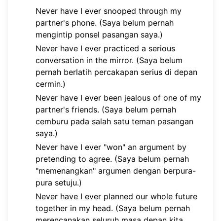
Never have I ever snooped through my
partner's phone. (Saya belum pernah
mengintip ponsel pasangan saya.)
Never have I ever practiced a serious
conversation in the mirror. (Saya belum
pernah berlatih percakapan serius di depan
cermin.)
Never have I ever been jealous of one of my
partner's friends. (Saya belum pernah
cemburu pada salah satu teman pasangan
saya.)
Never have I ever "won" an argument by
pretending to agree. (Saya belum pernah
"memenangkan" argumen dengan berpura-
pura setuju.)
Never have I ever planned our whole future
together in my head. (Saya belum pernah
merencanakan seluruh masa depan kita