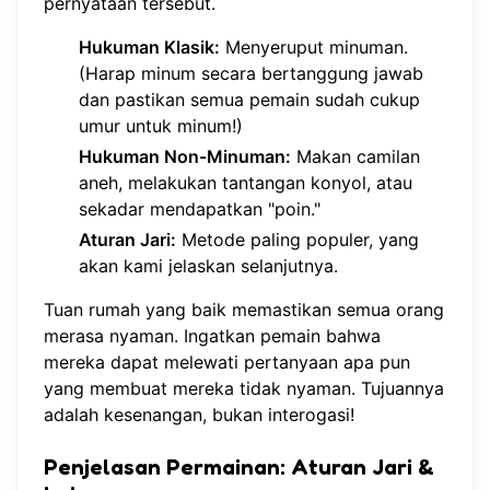
pernyataan tersebut.
Hukuman Klasik:
Menyeruput minuman.
(Harap minum secara bertanggung jawab
dan pastikan semua pemain sudah cukup
umur untuk minum!)
Hukuman Non-Minuman:
Makan camilan
aneh, melakukan tantangan konyol, atau
sekadar mendapatkan "poin."
Aturan Jari:
Metode paling populer, yang
akan kami jelaskan selanjutnya.
Tuan rumah yang baik memastikan semua orang
merasa nyaman. Ingatkan pemain bahwa
mereka dapat melewati pertanyaan apa pun
yang membuat mereka tidak nyaman. Tujuannya
adalah kesenangan, bukan interogasi!
Penjelasan Permainan: Aturan Jari &