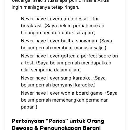
keluarga, atau situasi apa pun di mana Anda
ingin menjaganya tetap ringan.
Never have I ever eaten dessert for
breakfast. (Saya belum pernah makan
hidangan penutup untuk sarapan.)
Never have I ever built a snowman. (Saya
belum pernah membuat manusia salju.)
Never have I ever gotten a perfect score on
a test. (Saya belum pernah mendapatkan
nilai sempurna dalam ujian.)
Never have I ever sung karaoke. (Saya
belum pernah bernyanyi karaoke.)
Never have I ever won a board game. (Saya
belum pernah memenangkan permainan
papan.)
Pertanyaan "Panas" untuk Orang
Dewasa & Pengungkapan Berani