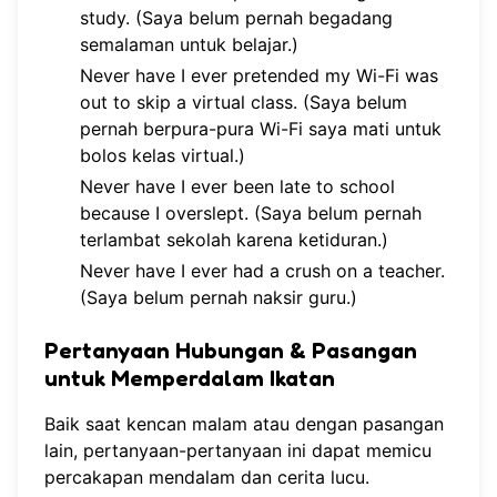
study. (Saya belum pernah begadang
semalaman untuk belajar.)
Never have I ever pretended my Wi-Fi was
out to skip a virtual class. (Saya belum
pernah berpura-pura Wi-Fi saya mati untuk
bolos kelas virtual.)
Never have I ever been late to school
because I overslept. (Saya belum pernah
terlambat sekolah karena ketiduran.)
Never have I ever had a crush on a teacher.
(Saya belum pernah naksir guru.)
Pertanyaan Hubungan & Pasangan
untuk Memperdalam Ikatan
Baik saat kencan malam atau dengan pasangan
lain, pertanyaan-pertanyaan ini dapat memicu
percakapan mendalam dan cerita lucu.