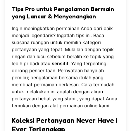
Tips Pro untuk Pengalaman Bermain
yang Lancar & Menyenangkan
Ingin meningkatkan permainan Anda dari baik
menjadi legendaris? Ingatlah tips ini. Baca
suasana ruangan untuk memilih kategori
pertanyaan yang tepat. Mulailah dengan topik
ringan dan lucu sebelum beralih ke topik yang
lebih pribadi atau
sensitif
. Yang terpenting,
dorong penceritaan. Pernyataan hanyalah
pemicu; pengalaman bersama itulah yang
membuat permainan berkesan. Cara termudah
untuk melakukan ini adalah dengan aliran
pertanyaan hebat yang stabil, yang dapat Anda
temukan dengan
alat permainan online
kami.
Koleksi Pertanyaan Never Have I
Ever Terlengkap