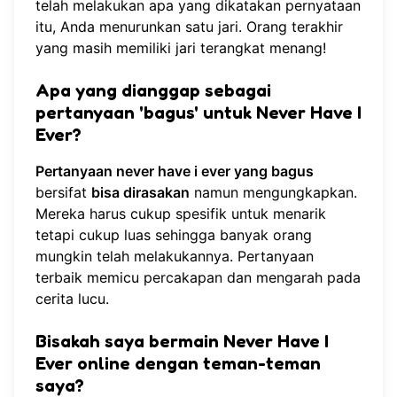
telah melakukan apa yang dikatakan pernyataan
itu, Anda menurunkan satu jari. Orang terakhir
yang masih memiliki jari terangkat menang!
Apa yang dianggap sebagai
pertanyaan 'bagus' untuk Never Have I
Ever?
Pertanyaan never have i ever yang bagus
bersifat
bisa dirasakan
namun mengungkapkan.
Mereka harus cukup spesifik untuk menarik
tetapi cukup luas sehingga banyak orang
mungkin telah melakukannya. Pertanyaan
terbaik memicu percakapan dan mengarah pada
cerita lucu.
Bisakah saya bermain Never Have I
Ever online dengan teman-teman
saya?