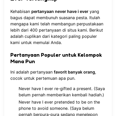
Kehabisan
pertanyaan never have i ever
yang
bagus dapat membunuh suasana pesta. Itulah
mengapa kami telah membangun perpustakaan
lebih dari 400 pertanyaan di situs kami. Berikut
adalah cuplikan dari kategori paling populer
kami untuk memulai Anda.
Pertanyaan Populer untuk Kelompok
Mana Pun
Ini adalah pertanyaan
favorit banyak orang
,
cocok untuk pertemuan apa pun.
Never have I ever re-gifted a present. (Saya
belum pernah memberikan kembali hadiah.)
Never have I ever pretended to be on the
phone to avoid someone. (Saya belum
pernah berpura-pura sedang menelepon