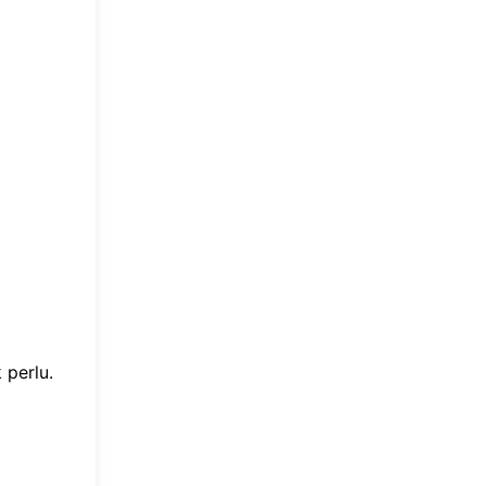
 perlu.