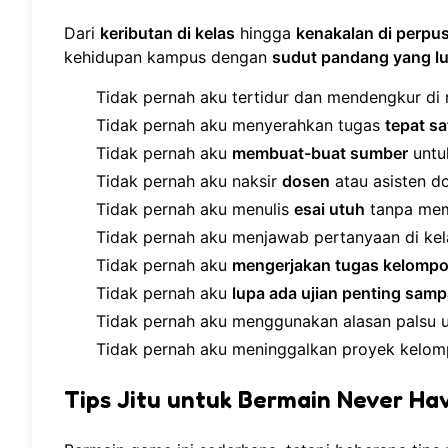
Dari
keributan di kelas
hingga
kenakalan di perpu
kehidupan kampus dengan
sudut pandang yang l
Tidak pernah aku tertidur dan mendengkur di r
Tidak pernah aku menyerahkan tugas
tepat s
Tidak pernah aku
membuat-buat sumber
untuk
Tidak pernah aku naksir
dosen
atau asisten do
Tidak pernah aku menulis
esai utuh
tanpa mem
Tidak pernah aku menjawab pertanyaan di ke
Tidak pernah aku
mengerjakan tugas kelompo
Tidak pernah aku
lupa ada ujian penting samp
Tidak pernah aku menggunakan alasan palsu 
Tidak pernah aku meninggalkan proyek kelo
Tips Jitu
untuk Bermain Never Hav