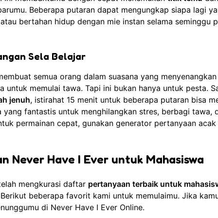
arumu. Beberapa putaran dapat mengungkap siapa lagi y
h atau bertahan hidup dengan mie instan selama seminggu 
ngan Sela Belajar
t membuat semua orang dalam suasana yang menyenangkan
na untuk memulai tawa. Tapi ini bukan hanya untuk pesta. S
ah jenuh
, istirahat 15 menit untuk beberapa putaran bisa m
 yang fantastis untuk menghilangkan stres, berbagi tawa, 
Untuk permainan cepat, gunakan
generator pertanyaan acak
n Never Have I Ever untuk Mahasiswa
telah mengkurasi daftar
pertanyaan terbaik untuk mahasis
 Berikut beberapa favorit kami untuk memulaimu. Jika kam
menunggumu di
Never Have I Ever Online
.