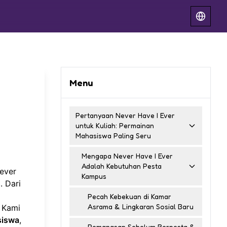
Menu
Pertanyaan Never Have I Ever
untuk Kuliah: Permainan
Mahasiswa Paling Seru
Mengapa Never Have I Ever
Adalah Kebutuhan Pesta
ever
Kampus
s
. Dari
Pecah Kebekuan di Kamar
Asrama & Lingkaran Sosial Baru
 Kami
siswa
,
Pemanasan Sebelum Berpesta &