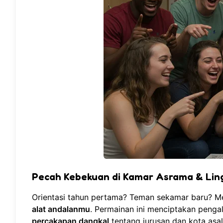
Pecah Kebekuan di Kamar Asrama & Ling
Orientasi tahun pertama? Teman sekamar baru? Me
alat andalanmu
. Permainan ini menciptakan penga
percakapan dangkal
tentang jurusan dan kota as