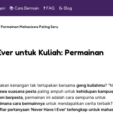
ori
📚
Cara Bermain
❓ FAQ
📝
Blog
: Permainan Mahasiswa Paling Seru
ver untuk Kuliah: Permainan
takan kenangan tak terlupakan bersama
geng kuliahmu
? "N
wa suasana pesta
paling ampuh untuk
kehidupan kampu
lum berpesta
, permainan ini adalah cara sempurna untuk
imana cara bermainnya
untuk mendapatkan cerita terbaik?
ftar pertanyaan 'Never Have I Ever' terlengkap untuk maha