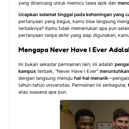
yang dirancang untuk memicu tawa epik dan
menc
Ucapkan selamat tinggal pada keheningan yang 
pertanyaan yang bagus, kamu bisa langsung meng
terbaiknya? Kamu tidak memerlukan apa pun sela
pertanyaan tanpa akhir yang siap digunakan, kam
Mengapa Never Have I Ever Adal
Ini bukan sekadar permainan lain; ini adalah
penga
kampus
terbaik, "Never Have I Ever"
meruntuhkan
dengan langsung menuju
hal-hal menarik
—pengala
tahun-tahun universitas. Permainan ini serbaguna,
atau suasana apa pun.