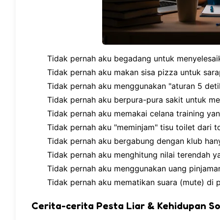
Tidak pernah aku begadang untuk menyelesaika
Tidak pernah aku makan sisa pizza untuk sar
Tidak pernah aku menggunakan "aturan 5 deti
Tidak pernah aku berpura-pura sakit untuk me
Tidak pernah aku memakai celana training yang
Tidak pernah aku "meminjam" tisu toilet dari 
Tidak pernah aku bergabung dengan klub han
Tidak pernah aku menghitung nilai terendah ya
Tidak pernah aku menggunakan uang pinjaman 
Tidak pernah aku mematikan suara (mute) di 
Cerita-cerita Pesta Liar & Kehidupan So