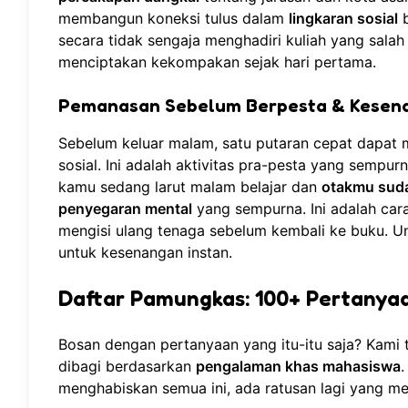
membangun koneksi tulus dalam
lingkaran sosial
b
secara tidak sengaja menghadiri kuliah yang sala
menciptakan kekompakan sejak hari pertama.
Pemanasan Sebelum Berpesta & Kesena
Sebelum keluar malam, satu putaran cepat dapa
sosial. Ini adalah aktivitas pra-pesta yang sempur
kamu sedang larut malam belajar dan
otakmu sud
penyegaran mental
yang sempurna. Ini adalah cara
mengisi ulang tenaga sebelum kembali ke buku. 
untuk kesenangan instan.
Daftar Pamungkas: 100+ Pertanyaa
Bosan dengan pertanyaan yang itu-itu saja? Kami 
dibagi berdasarkan
pengalaman khas mahasiswa
.
menghabiskan semua ini, ada ratusan lagi yang 