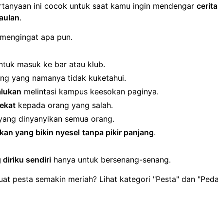
rtanyaan ini cocok untuk saat kamu ingin mendengar
cerita
aulan
.
 mengingat apa pun.
tuk masuk ke bar atau klub.
ng yang namanya tidak kuketahui.
alukan
melintasi kampus keesokan paginya.
ekat
kepada orang yang salah.
u yang dinyanyikan semua orang.
ikan yang bikin nyesel
tanpa pikir panjang
.
diriku sendiri
hanya untuk bersenang-senang.
at pesta semakin meriah? Lihat kategori "Pesta" dan "Peda