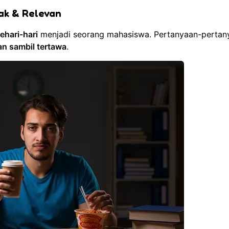
ak & Relevan
ehari-hari
menjadi seorang mahasiswa. Pertanyaan-pertany
n sambil tertawa
.