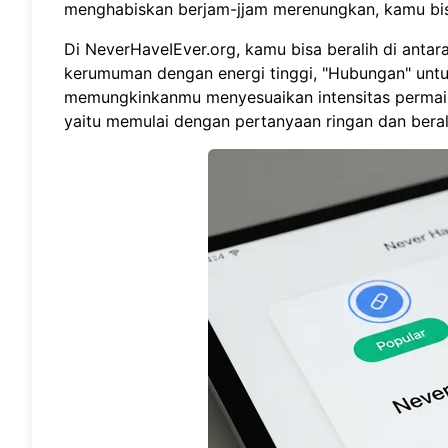
menghabiskan berjam-jjam merenungkan, kamu bis
Di
NeverHaveIEver.org
, kamu bisa beralih di anta
kerumuman dengan energi tinggi, "Hubungan" untuk
memungkinkanmu menyesuaikan intensitas permain
yaitu memulai dengan pertanyaan ringan dan bera