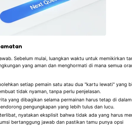
lamatan
jawab. Sebelum mulai, luangkan waktu untuk memikirkan 
 lingkungan yang aman dan menghormati di mana semua ora
bolehkan setiap pemain satu atau dua "kartu lewati" yang b
buat tidak nyaman, tanpa perlu penjelasan.
ta yang dibagikan selama permainan harus tetap di dalam
ndorong pengungkapan yang lebih tulus dan lucu.
terlibat, nyatakan eksplisit bahwa tidak ada yang harus me
sumsi bertanggung jawab dan pastikan tamu punya opsi