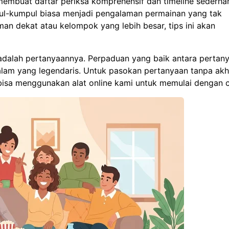
 membuat daftar periksa komprehensif dan timeline sederha
l-kumpul biasa menjadi pengalaman permainan yang tak
n dekat atau kelompok yang lebih besar, tips ini akan
a adalah pertanyaannya. Perpaduan yang baik antara pertan
alam yang legendaris. Untuk pasokan pertanyaan tanpa akh
bisa
menggunakan alat online kami
untuk memulai dengan c