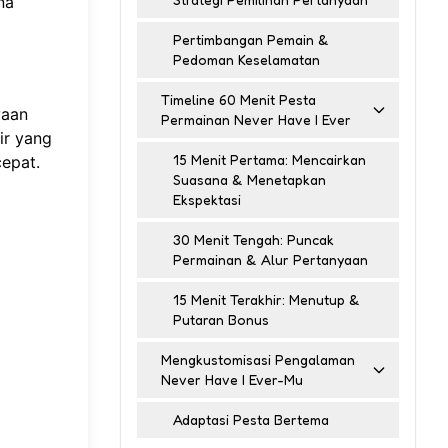
na
Pertimbangan Pemain &
Pedoman Keselamatan
Timeline 60 Menit Pesta
yaan
Permainan Never Have I Ever
ir yang
15 Menit Pertama: Mencairkan
epat.
Suasana & Menetapkan
Ekspektasi
30 Menit Tengah: Puncak
Permainan & Alur Pertanyaan
15 Menit Terakhir: Menutup &
Putaran Bonus
Mengkustomisasi Pengalaman
Never Have I Ever-Mu
Adaptasi Pesta Bertema