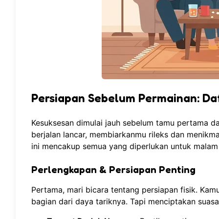
Persiapan Sebelum Permainan: Daf
Kesuksesan dimulai jauh sebelum tamu pertama da
berjalan lancar, membiarkanmu rileks dan menikm
ini mencakup semua yang diperlukan untuk malam 
Perlengkapan & Persiapan Penting
Pertama, mari bicara tentang persiapan fisik. Kam
bagian dari daya tariknya. Tapi menciptakan sua