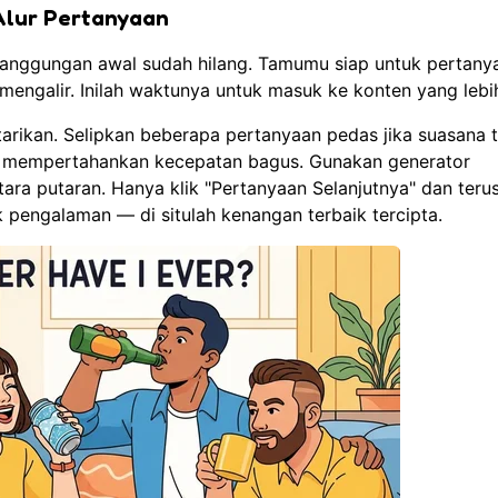
Alur Pertanyaan
kecanggungan awal sudah hilang. Tamumu siap untuk pertany
i mengalir. Inilah waktunya untuk masuk ke konten yang lebi
rikan. Selipkan beberapa pertanyaan pedas jika suasana t
ya mempertahankan kecepatan bagus. Gunakan
generator
ara putaran. Hanya klik "Pertanyaan Selanjutnya" dan teru
 pengalaman — di situlah kenangan terbaik tercipta.