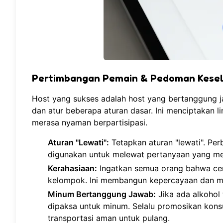
Pertimbangan Pemain & Pedoman Kese
Host yang sukses adalah host yang bertanggung 
dan atur beberapa aturan dasar. Ini menciptakan
merasa nyaman berpartisipasi.
Aturan "Lewati":
Tetapkan aturan "lewati". Per
digunakan untuk melewat pertanyaan yang mem
Kerahasiaan:
Ingatkan semua orang bahwa ceri
kelompok. Ini membangun kepercayaan dan me
Minum Bertanggung Jawab:
Jika ada alkohol 
dipaksa untuk minum. Selalu promosikan kon
transportasi aman untuk pulang.