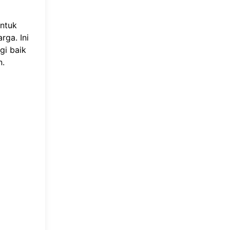
untuk
ga. Ini
gi baik
n.