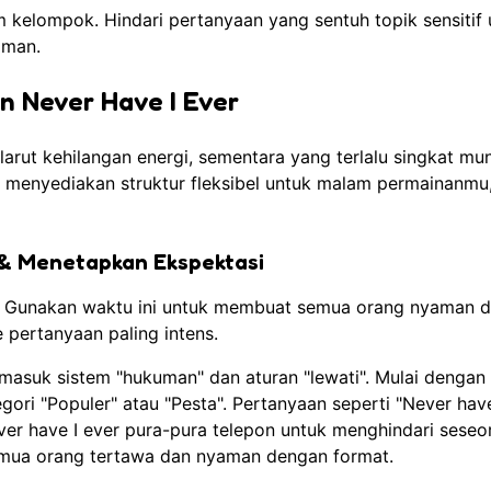
kelompok. Hindari pertanyaan yang sentuh topik sensitif 
aman.
n Never Have I Ever
arut kehilangan energi, sementara yang terlalu singkat mu
ini menyediakan struktur fleksibel untuk malam permainanmu
 & Menetapkan Ekspektasi
. Gunakan waktu ini untuk membuat semua orang nyaman 
pertanyaan paling intens.
rmasuk sistem "hukuman" dan aturan "lewati". Mulai dengan
gori "Populer" atau "Pesta". Pertanyaan seperti "Never have
r have I ever pura-pura telepon untuk menghindari seseo
emua orang tertawa dan nyaman dengan format.