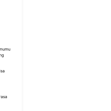
tamumu
ng
isa
rasa