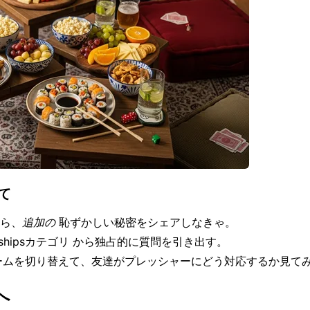
て
ら、
追加の
恥ずかしい秘密をシェアしなきゃ。
onshipsカテゴリ
から独占的に質問を引き出す。
ームを切り替えて、友達がプレッシャーにどう対応するか見て
へ