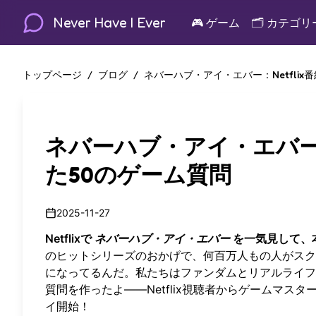
Never Have I Ever
🎮
ゲーム
🗂️
カテゴリ
トップページ
/
ブログ
/
ネバーハブ・アイ・エバー：Netfli
ネバーハブ・アイ・エバー：
た50のゲーム質問
2025-11-27
Netflixで
ネバーハブ・アイ・エバー
を一気見して、
のヒットシリーズのおかげで、何百万人もの人がス
になってるんだ。私たちはファンダムとリアルライフ
質問を作ったよ——Netflix視聴者からゲームマ
イ開始
！