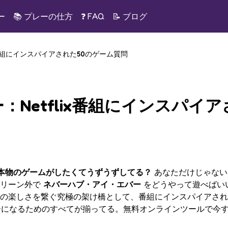
ー
📚
プレーの仕方
❓ FAQ
📝
ブログ
x番組にインスパイアされた50のゲーム質問
Netflix番組にインスパイア
本物のゲームがしたくてうずうずしてる？
あなただけじゃない
クリーン外で
ネバーハブ・アイ・エバー
をどうやって遊べばい
の楽しさを繋ぐ究極の架け橋として、番組にインスパイアされ
スターになるためのすべてが揃ってる。無料オンラインツールで
今