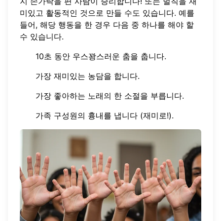
지 손가락을 편 사람이 승리합니다! 또는 벌칙을 재
미있고 활동적인 것으로 만들 수도 있습니다. 예를
들어, 해당 행동을 한 경우 다음 중 하나를 해야 할
수 있습니다.
10초 동안 우스꽝스러운 춤을 춥니다.
가장 재미있는 농담을 합니다.
가장 좋아하는 노래의 한 소절을 부릅니다.
가족 구성원의 흉내를 냅니다 (재미로!).