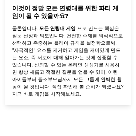
이것이 정말 모든 연령대를 위한 파티 게
임이 될 수 있을까요?
물론입니다!
모든 연령대 게임
으로 만드는 핵심은
질문 선정과 의도입니다. 건전한 주제를 의식적으로
선택하고 존중하는 플레이 규칙을 설정함으로써,
"자극적인" 요소를 제거하고 게임을 재미있게 만드
는 요소, 즉 서로에 대해 알아가는 것에 집중할 수
있습니다. 신뢰할 수 있는 온라인 생성기를 사용하
면 항상 새롭고 적절한 질문을 얻을 수 있어, 어린
아이들부터 증조부모님까지 모든 그룹에 완벽한 활
동이 될 것입니다. 직접 확인해 볼 준비가 되셨나요?
지금 바로
게임을 시작
해보세요.