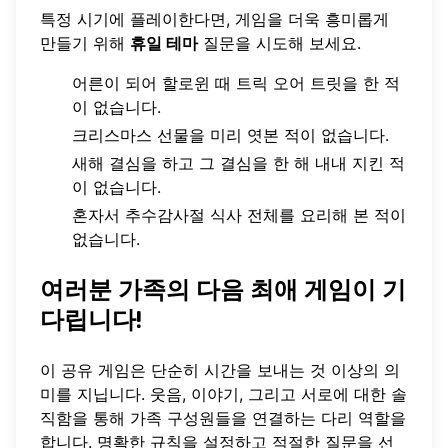
특정 시기에 플레이한다면, 게임을 더욱 흥미롭게
만들기 위해
휴일 테마
질문을 시도해 보세요.
어른이 되어 할로윈 때 트릭 오어 트릿을 한 적
이 없습니다.
크리스마스 선물을 미리 엿본 적이 없습니다.
새해 결심을 하고 그 결심을 한 해 내내 지킨 적
이 없습니다.
혼자서 추수감사절 식사 전체를 요리해 본 적이
없습니다.
여러분 가족의 다음 최애 게임이 기
다립니다!
이 공유 게임은 단순히 시간을 보내는 것 이상의 의
미를 지닙니다. 웃음, 이야기, 그리고 서로에 대한 솔
직함을 통해 가족 구성원들을 연결하는 다리 역할을
합니다. 명확한 규칙을 설정하고 적절한 질문을 선