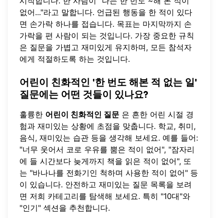
시작합니다. 한 사람이 "나는 한 번도 ~해 본 적이
없어..."라고 말합니다. 언급된 행동을 한 적이 있다
면 손가락 하나를 접습니다. 목표는 마지막까지 손
가락을 편 사람이 되는 것입니다. 가장 중요한 규칙
은 질문을 가볍고 재미있게 유지하며, 모든 참석자
에게 적절하도록 하는 것입니다.
어린이 친화적인 '한 번도 해본 적 없는 일'
질문에는 어떤 것들이 있나요?
훌륭한
어린이 친화적인 질문
은 흔한 어린 시절 경
험과 재미있는 상황에 초점을 맞춥니다. 학교, 취미,
음식, 재미있는 습관 등을 생각해 보세요. 예를 들어:
"너무 웃어서 코로 우유를 뿜은 적이 없어", "잠자리
에 들 시간보다 늦게까지 책을 읽은 적이 없어", 또
는 "바나나를 전화기인 척하며 사용한 적이 없어" 등
이 있습니다. 안전하고 재미있는 질문 목록을 보려
면
저희 카테고리를 탐색
해 보세요. 특히 "10대"와
"인기" 섹션을 추천합니다.