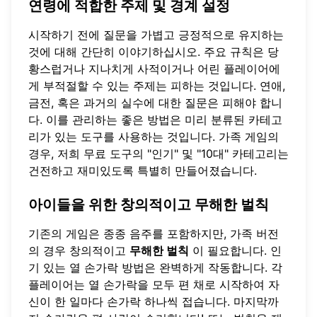
연령에 적합한 주제 및 경계 설정
시작하기 전에 질문을 가볍고 긍정적으로 유지하는
것에 대해 간단히 이야기하십시오. 주요 규칙은 당
황스럽거나 지나치게 사적이거나 어린 플레이어에
게 부적절할 수 있는 주제는 피하는 것입니다. 연애,
금전, 혹은 과거의 실수에 대한 질문은 피해야 합니
다. 이를 관리하는 좋은 방법은 미리 분류된 카테고
리가 있는 도구를 사용하는 것입니다. 가족 게임의
경우,
저희 무료 도구
의 "인기" 및 "10대" 카테고리는
건전하고 재미있도록 특별히 만들어졌습니다.
아이들을 위한 창의적이고 무해한 벌칙
기존의 게임은 종종 음주를 포함하지만, 가족 버전
의 경우 창의적이고
무해한 벌칙
이 필요합니다. 인
기 있는 열 손가락 방법은 완벽하게 작동합니다. 각
플레이어는 열 손가락을 모두 편 채로 시작하여 자
신이 한 일마다 손가락 하나씩 접습니다. 마지막까