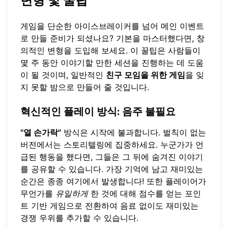
변형 및 꿀팁
게임을 단순한 아이스브레이커를 넘어 메인 이벤트
로 만들 준비가 되셨나요? 기본을 마스터했다면, 창
의적인 변형을 도입해 보세요. 이 꿀팁은 사람들이
몇 주 동안 이야기할 만한 세션을 진행하는 데 도움
이 될 것이며, 일반적인
친구 모임을 위한 게임
을 잊
지 못할 밤으로 만들어 줄 것입니다.
혁신적인 플레이 방식: 음주 불필요
"열 손가락"
방식은 시작에 불과합니다. 벌칙이 없는
버전에서는 스토리텔링에 집중하세요. 누군가가 언
급된 행동을 했다면, 그들은 그 뒤에 숨겨진 이야기
를 공유할 수 있습니다. 가장 기억에 남고 재미있는
순간은 종종 여기에서 발생합니다! 또한 플레이어가
무언가를
유일하게
한 것에 대해 점수를 얻는 포인
트 기반 게임으로 전환하여 음료 없이도 재미있는
경쟁 우위를 추가할 수 있습니다.