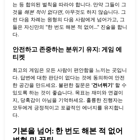
는 등 합의된 벌칙을 따라야 합니다. 만약 그들이 그
것을
해본 적이 없다면
, 아무것도 하지 않습니다. 그
런 다음 차례는 원형의 다음 사람에게 넘어가고, 그
들은 자신만의 "한 번도 해본 적 없어..." 진술을 합니
다.
안전하고 존중하는 분위기 유지: 게임 에
티켓
최고의 게임은 모든 사람이 편안함을 느끼는 곳입니
다. 답변에 대한 판단이 없다는 것에 동의하여 안전
한 공간을 만드세요. 불편한 질문은
'건너뛰기'
할 수
있도록 하는 것이 좋습니다. 목표는 재미와 연결이
지, 당혹감이 아님을 기억하세요. 훌륭한 진행자는
모두에게 긍정적이고 포괄적인 에너지를 유지합니
다.
기본을 넘어: 한 번도 해본 적 없어