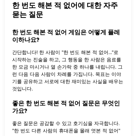
한 번도 해본 적 없어에 대한 자주
묻는 질문
한 번도 해본 적 없어 게임은 어떻게 플레
이하나요?
간단합니다! 한 사람이 "한 번도 해본 적 없어..."로
시작하는 진술을 하고, 그 행동을 한 사람은 음료를
한 모금 마시거나 열 손가락 중 하나를 내립니다. 그
런 다음 다음 사람이 차례를 가집니다. 목표는 이야
기를 공유하고 서로에 대한 재미있는 사실을 배우는
것입니다.
좋은 한 번도 해본 적 없어 질문은 무엇인
가요?
좋은 질문은 공감할 수 있고 호기심을 자극합니다.
"한 번도 다른 사람의 휴대폰을 몰래 엿본 적 없어"