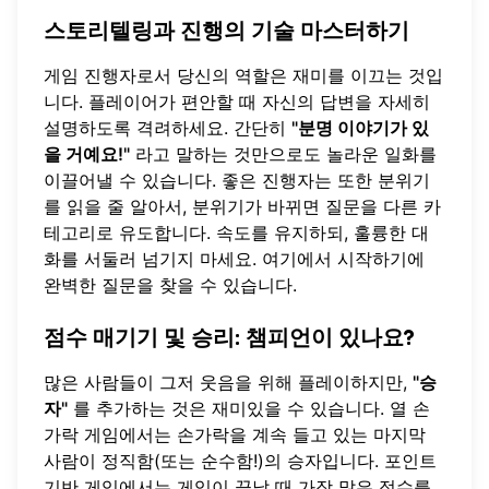
스토리텔링과 진행의 기술 마스터하기
게임 진행자로서 당신의 역할은 재미를 이끄는 것입
니다. 플레이어가 편안할 때 자신의 답변을 자세히
설명하도록 격려하세요. 간단히
"분명 이야기가 있
을 거예요!"
라고 말하는 것만으로도 놀라운 일화를
이끌어낼 수 있습니다. 좋은 진행자는 또한 분위기
를 읽을 줄 알아서, 분위기가 바뀌면 질문을 다른 카
테고리로 유도합니다. 속도를 유지하되, 훌륭한 대
화를 서둘러 넘기지 마세요.
여기에서
시작하기에
완벽한 질문을 찾을 수 있습니다.
점수 매기기 및 승리: 챔피언이 있나요?
많은 사람들이 그저 웃음을 위해 플레이하지만,
"승
자"
를 추가하는 것은 재미있을 수 있습니다. 열 손
가락 게임에서는 손가락을 계속 들고 있는 마지막
사람이 정직함(또는 순수함!)의 승자입니다. 포인트
기반 게임에서는 게임이 끝날 때 가장 많은 점수를