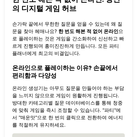
의 디지털 게임 허브
손가락 끝에서 무한한 질문을 얻을 수 있는데 왜 질
문을 찾아 헤매나요?
한 번도 해본 적 없어 온라인
으
로 플레이하는 것은 게임을 간소화하여 신선하고 빠
르게 진행되며 흥미진진하게 만듭니다. 모든 파티
플래너에게 최고의 비결입니다.
온라인으로 플레이하는 이유? 손끝에서
편리함과 다양성
온라인 생성기는 아무도 질문을 만들어야 하는 부담
을 느끼지 않으므로 게임이 원활하게 진행됩니다.
방대한 카테고리별 질문 데이터베이스를 통해 청중
에 맞춰 게임을 즉시 조정할 수 있습니다. "파티"에
서 "매운맛"으로 한 번의 클릭으로 전환하여 에너지
를 적절하게 유지하세요.