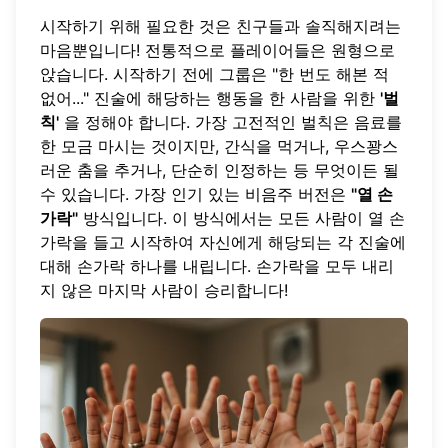
시작하기 위해 필요한 것은 친구들과 솔직해지려는
마음뿐입니다! 전통적으로 플레이어들은 원형으로
앉습니다. 시작하기 전에 그룹은 "한 번도 해본 적
없어..." 진술에 해당하는 행동을 한 사람을 위한
'벌
칙'
을 정해야 합니다. 가장 고전적인 벌칙은 음료를
한 모금 마시는 것이지만, 간식을 먹거나, 우스꽝스
러운 춤을 추거나, 단순히 인정하는 등 무엇이든 될
수 있습니다. 가장 인기 있는 비음주 버전은
"열 손
가락"
방식입니다. 이 방식에서는 모든 사람이 열 손
가락을 들고 시작하여 자신에게 해당되는 각 진술에
대해 손가락 하나를 내립니다. 손가락을 모두 내리
지 않은 마지막 사람이 승리합니다!