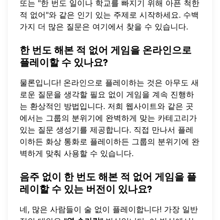
또는 "한 번도 일이나 학교를 빠지기 위해 아픈 척한
적 없어"와 같은 인기 있는 주제로 시작하세요. 수백
가지 더 많은 질문은
여기에서 찾을 수 있습니다
.
한 번도 해본 적 없어 게임을 온라인으로
플레이할 수 있나요?
물론입니다! 온라인으로 플레이하는 것은 아무도 새
로운 질문을 생각할 필요 없이 게임을 계속 진행하
는 환상적인 방법입니다. 저희 웹사이트와 같은 곳
에서는 그룹의 분위기에 완벽하게 맞는 카테고리가
있는 질문 생성기를 제공합니다. 직접 만나서 플레
이하든 화상 통화로 플레이하든 그룹의 분위기에 완
벽하게 맞춰 사용할 수 있습니다.
음주 없이 한 번도 해본 적 없어 게임을 플
레이할 수 있는 버전이 있나요?
네, 많은 사람들이 술 없이 플레이합니다! 가장 일반