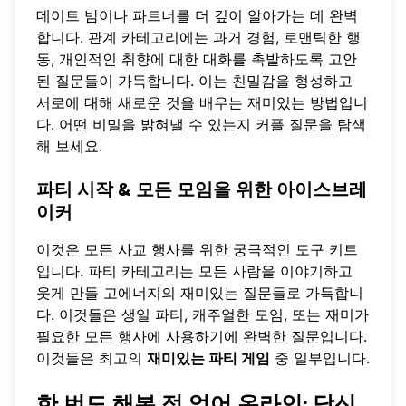
데이트 밤이나 파트너를 더 깊이 알아가는 데 완벽
합니다. 관계 카테고리에는 과거 경험, 로맨틱한 행
동, 개인적인 취향에 대한 대화를 촉발하도록 고안
된 질문들이 가득합니다. 이는 친밀감을 형성하고
서로에 대해 새로운 것을 배우는 재미있는 방법입니
다. 어떤 비밀을 밝혀낼 수 있는지
커플 질문을 탐색
해 보세요
.
파티 시작 & 모든 모임을 위한 아이스브레
이커
이것은 모든 사교 행사를 위한 궁극적인 도구 키트
입니다. 파티 카테고리는 모든 사람을 이야기하고
웃게 만들 고에너지의 재미있는 질문들로 가득합니
다. 이것들은 생일 파티, 캐주얼한 모임, 또는 재미가
필요한 모든 행사에 사용하기에 완벽한 질문입니다.
이것들은 최고의
재미있는 파티 게임
중 일부입니다.
한 번도 해본 적 없어 온라인: 당신