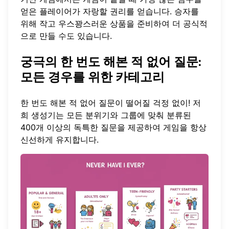
얻은 플레이어가 자랑할 권리를 얻습니다. 승자를
위해 작고 우스꽝스러운 상품을 준비하여 더 공식적
으로 만들 수도 있습니다.
궁극의 한 번도 해본 적 없어 질문:
모든 경우를 위한 카테고리
한 번도 해본 적 없어 질문이 떨어질 걱정 없이! 저
희 생성기는 모든 분위기와 그룹에 맞춰 분류된
400개 이상의 독특한 질문을 제공하여 게임을 항상
신선하게 유지합니다.