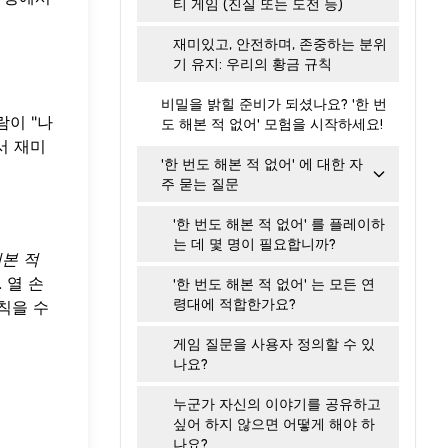
티 게임 (진실 또는 도전 등)
재미있고, 안전하며, 존중하는 분위
기 유지: 우리의 황금 규칙
비밀을 밝힐 준비가 되셨나요? '한 번
람이 "나
도 해본 적 없어' 모험을 시작하세요!
서 재미
'한 번도 해본 적 없어' 에 대한 자
주 묻는 질문
'한 번도 해본 적 없어' 를 플레이하
는 데 몇 명이 필요합니까?
본 적
 열 손
'한 번도 해본 적 없어' 는 모든 연
령대에 적합한가요?
벌칙을 수
게임 질문을 사용자 정의할 수 있
나요?
누군가 자신의 이야기를 공유하고
싶어 하지 않으면 어떻게 해야 하
나요?