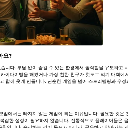
까요?
습니다. 부담 없이 즐길 수 있는 환경에서 솔직함을 유도하고 
스카이다이빙을 해봤거나 가장 친한 친구가 핫도그 먹기 대회에
고 함께 웃게 만듭니다. 단순한 게임을 넘어 스토리텔링과 우정
 모임에서든 빠지지 않는 게임이 되는 이유입니다. 필요한 것은 
는 복잡한 설정이 필요하지 않습니다. 전통적으로 플레이어들은 
 규칙입니다. 승리하는 것이 목표가 아니라, 공유하고 알아가는 