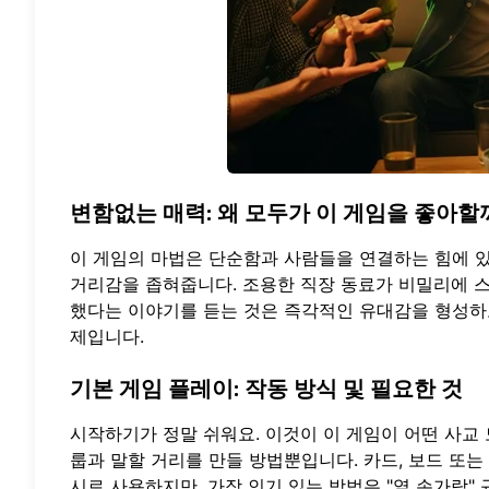
변함없는 매력: 왜 모두가 이 게임을 좋아할
이 게임의 마법은 단순함과 사람들을 연결하는 힘에 있
거리감을 좁혀줍니다. 조용한 직장 동료가 비밀리에 
했다는 이야기를 듣는 것은 즉각적인 유대감을 형성하
제입니다.
기본 게임 플레이: 작동 방식 및 필요한 것
시작하기가 정말 쉬워요. 이것이 이 게임이 어떤 사교
룹과 말할 거리를 만들 방법뿐입니다. 카드, 보드 또
시로 사용하지만, 가장 인기 있는 방법은 "열 손가락"