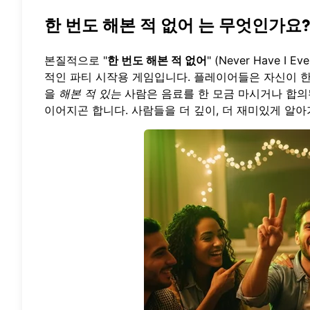
한 번도 해본 적 없어
는 무엇인가요?
본질적으로 "
한 번도 해본 적 없어
" (Never Have
적인 파티 시작용 게임입니다. 플레이어들은 자신이 한 
을
해본 적 있는
사람은 음료를 한 모금 마시거나 합의
이어지곤 합니다. 사람들을 더 깊이, 더 재미있게 알