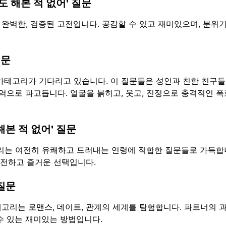
번도 해본 적 없어'
질문
완벽한, 검증된 고전입니다. 공감할 수 있고 재미있으며, 분위
질문
) 카테고리가 기다리고 있습니다. 이 질문들은 성인과 친한 친구
으로 파고듭니다. 얼굴을 붉히고, 웃고, 진정으로 충격적인 폭
해본 적 없어'
질문
테고리는 여전히 유쾌하고 드러내는 연령에 적합한 질문들로 가득합
안전하고 즐거운 선택입니다.
질문
고리는 로맨스, 데이트, 관계의 세계를 탐험합니다. 파트너의 
수 있는 재미있는 방법입니다.