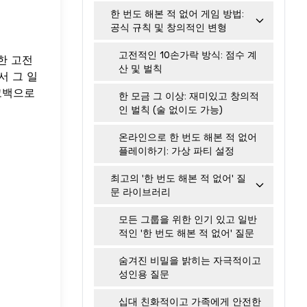
한 번도 해본 적 없어 게임 방법:
공식 규칙 및 창의적인 변형
고전적인 10손가락 방식: 점수 계
위한 고전
산 및 벌칙
서 그 일
고백으로
한 모금 그 이상: 재미있고 창의적
인 벌칙 (술 없이도 가능)
온라인으로 한 번도 해본 적 없어
플레이하기: 가상 파티 설정
최고의 '한 번도 해본 적 없어' 질
문 라이브러리
모든 그룹을 위한 인기 있고 일반
적인 '한 번도 해본 적 없어' 질문
숨겨진 비밀을 밝히는 자극적이고
성인용 질문
십대 친화적이고 가족에게 안전한