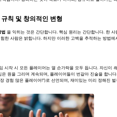
 규칙 및 창의적인 변형
방법
을 익히는 것은 간단합니다. 핵심 원리는 간단합니다. 한 사
을 경험한 사람은 밝힙니다. 하지만 이러한 고백을 추적하는 방법에
임 시작 시 모든 플레이어는 열 손가락을 모두 듭니다. 자신이
해
은 원을 그리며 계속되며, 플레이어들이 번갈아 진술을 합니다.
가장 경험 많은 플레이어!")로 선언되며, 재미있는 미리 정해진 