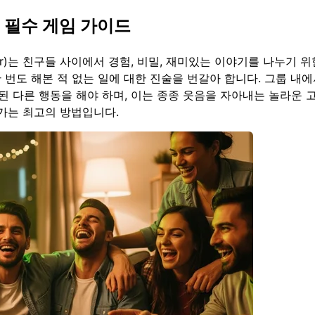
 필수 게임 가이드
 I Ever)는 친구들 사이에서 경험, 비밀, 재미있는 이야기를 나누기 
번도 해본 적 없는 일에 대한 진술을 번갈아 합니다. 그룹 내에
된 다른 행동을 해야 하며, 이는 종종 웃음을 자아내는 놀라운 
아가는 최고의 방법입니다.