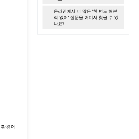
온라인에서 더 많은 '한 번도 해본
적 없어' 질문을 어디서 찾을 수 있
나요?
 환경에