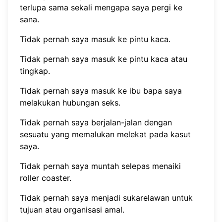
terlupa sama sekali mengapa saya pergi ke
sana.
Tidak pernah saya masuk ke pintu kaca.
Tidak pernah saya masuk ke pintu kaca atau
tingkap.
Tidak pernah saya masuk ke ibu bapa saya
melakukan hubungan seks.
Tidak pernah saya berjalan-jalan dengan
sesuatu yang memalukan melekat pada kasut
saya.
Tidak pernah saya muntah selepas menaiki
roller coaster.
Tidak pernah saya menjadi sukarelawan untuk
tujuan atau organisasi amal.