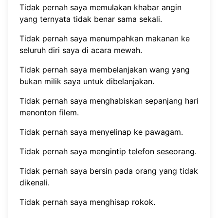
Tidak pernah saya memulakan khabar angin
yang ternyata tidak benar sama sekali.
Tidak pernah saya menumpahkan makanan ke
seluruh diri saya di acara mewah.
Tidak pernah saya membelanjakan wang yang
bukan milik saya untuk dibelanjakan.
Tidak pernah saya menghabiskan sepanjang hari
menonton filem.
Tidak pernah saya menyelinap ke pawagam.
Tidak pernah saya mengintip telefon seseorang.
Tidak pernah saya bersin pada orang yang tidak
dikenali.
Tidak pernah saya menghisap rokok.