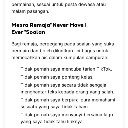
permainan, sesuai untuk pesta dewasa atau
malam pasangan.
Mesra Remaja"Never Have I
Ever"Soalan
Bagi remaja, berpegang pada soalan yang suka
bermain dan boleh dikaitkan. Ini bagus untuk
memecahkan ais dalam kumpulan campuran:
Tidak pernah saya mencuba tarian TikTok.
Tidak pernah saya ponteng kelas.
Tidak pernah saya secara tidak sengaja
menghantar teks kepada orang yang salah.
Tidak pernah saya berpura-pura memahami
sesuatu yang saya tidak faham.
Tidak pernah saya menyanyi bersama lagu
yang saya tidak tahu liriknya.