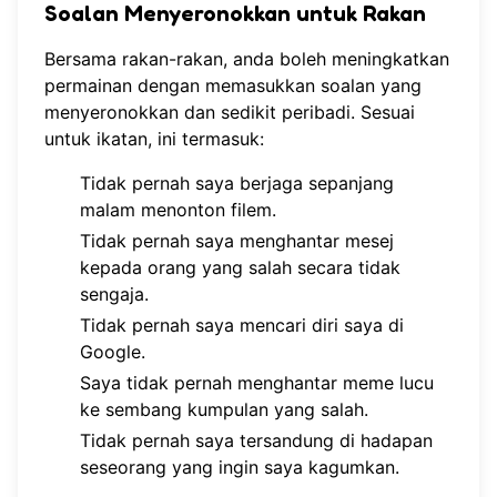
Soalan Menyeronokkan untuk Rakan
Bersama rakan-rakan, anda boleh meningkatkan
permainan dengan memasukkan soalan yang
menyeronokkan dan sedikit peribadi. Sesuai
untuk ikatan, ini termasuk:
Tidak pernah saya berjaga sepanjang
malam menonton filem.
Tidak pernah saya menghantar mesej
kepada orang yang salah secara tidak
sengaja.
Tidak pernah saya mencari diri saya di
Google.
Saya tidak pernah menghantar meme lucu
ke sembang kumpulan yang salah.
Tidak pernah saya tersandung di hadapan
seseorang yang ingin saya kagumkan.