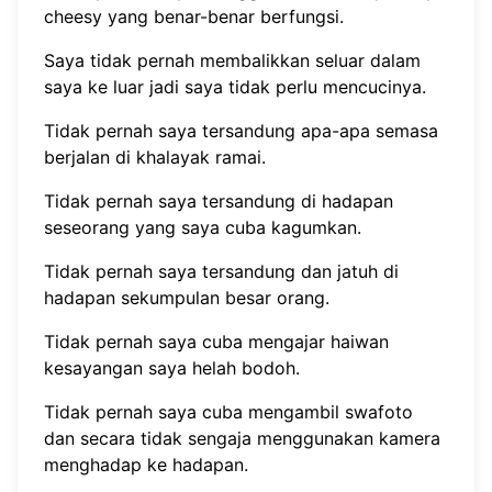
cheesy yang benar-benar berfungsi.
Saya tidak pernah membalikkan seluar dalam
saya ke luar jadi saya tidak perlu mencucinya.
Tidak pernah saya tersandung apa-apa semasa
berjalan di khalayak ramai.
Tidak pernah saya tersandung di hadapan
seseorang yang saya cuba kagumkan.
Tidak pernah saya tersandung dan jatuh di
hadapan sekumpulan besar orang.
Tidak pernah saya cuba mengajar haiwan
kesayangan saya helah bodoh.
Tidak pernah saya cuba mengambil swafoto
dan secara tidak sengaja menggunakan kamera
menghadap ke hadapan.