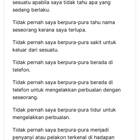
sesuatu apabila saya tidak tahu apa yang
sedang berlaku.
Tidak pernah saya berpura-pura tahu nama
seseorang kerana saya terlupa.
Tidak pernah saya berpura-pura sakit untuk
keluar dari sesuatu.
Tidak pernah saya berpura-pura berada di
telefon.
Tidak pernah saya berpura-pura berada di
telefon untuk mengelakkan perbualan dengan
seseorang.
Tidak pernah saya berpura-pura tidur untuk
mengelakkan perbualan.
Tidak pernah saya berpura-pura menjadi
penyanyi atau pelakon terkenal di hadapan