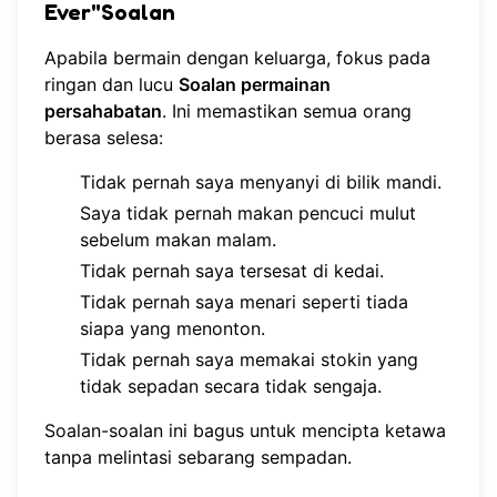
Ever"Soalan
Apabila bermain dengan keluarga, fokus pada
ringan dan lucu
Soalan permainan
persahabatan
. Ini memastikan semua orang
berasa selesa:
Tidak pernah saya menyanyi di bilik mandi.
Saya tidak pernah makan pencuci mulut
sebelum makan malam.
Tidak pernah saya tersesat di kedai.
Tidak pernah saya menari seperti tiada
siapa yang menonton.
Tidak pernah saya memakai stokin yang
tidak sepadan secara tidak sengaja.
Soalan-soalan ini bagus untuk mencipta ketawa
tanpa melintasi sebarang sempadan.