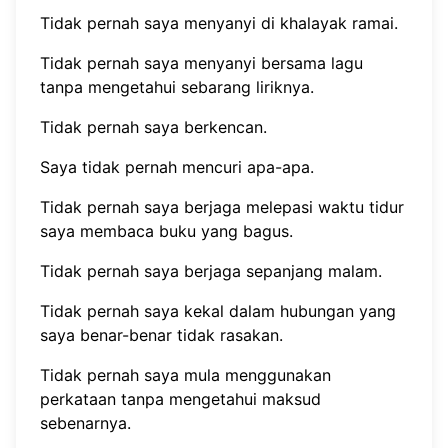
Tidak pernah saya menyanyi di khalayak ramai.
Tidak pernah saya menyanyi bersama lagu
tanpa mengetahui sebarang liriknya.
Tidak pernah saya berkencan.
Saya tidak pernah mencuri apa-apa.
Tidak pernah saya berjaga melepasi waktu tidur
saya membaca buku yang bagus.
Tidak pernah saya berjaga sepanjang malam.
Tidak pernah saya kekal dalam hubungan yang
saya benar-benar tidak rasakan.
Tidak pernah saya mula menggunakan
perkataan tanpa mengetahui maksud
sebenarnya.