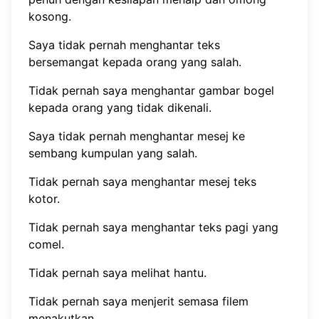
kosong.
Saya tidak pernah menghantar teks
bersemangat kepada orang yang salah.
Tidak pernah saya menghantar gambar bogel
kepada orang yang tidak dikenali.
Saya tidak pernah menghantar mesej ke
sembang kumpulan yang salah.
Tidak pernah saya menghantar mesej teks
kotor.
Tidak pernah saya menghantar teks pagi yang
comel.
Tidak pernah saya melihat hantu.
Tidak pernah saya menjerit semasa filem
menakutkan.