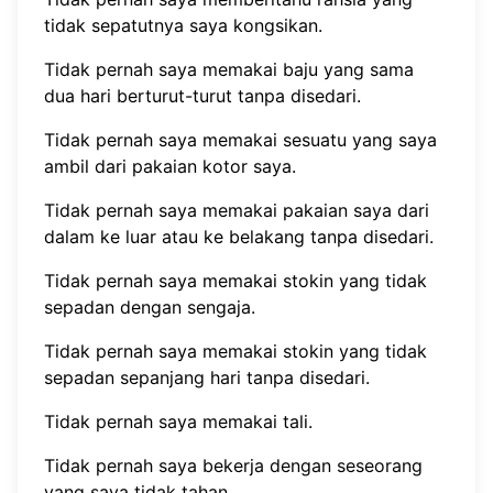
tidak sepatutnya saya kongsikan.
Tidak pernah saya memakai baju yang sama
dua hari berturut-turut tanpa disedari.
Tidak pernah saya memakai sesuatu yang saya
ambil dari pakaian kotor saya.
Tidak pernah saya memakai pakaian saya dari
dalam ke luar atau ke belakang tanpa disedari.
Tidak pernah saya memakai stokin yang tidak
sepadan dengan sengaja.
Tidak pernah saya memakai stokin yang tidak
sepadan sepanjang hari tanpa disedari.
Tidak pernah saya memakai tali.
Tidak pernah saya bekerja dengan seseorang
yang saya tidak tahan.