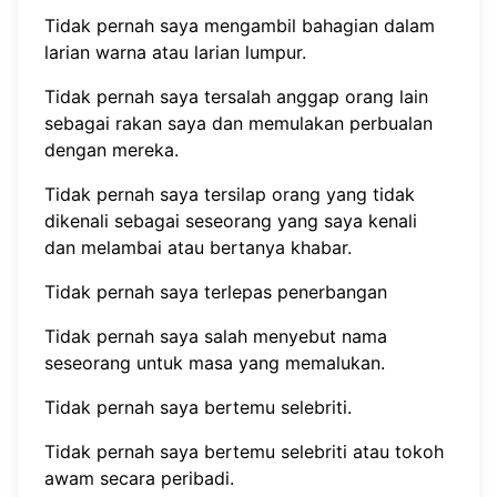
Tidak pernah saya mengambil bahagian dalam
larian warna atau larian lumpur.
Tidak pernah saya tersalah anggap orang lain
sebagai rakan saya dan memulakan perbualan
dengan mereka.
Tidak pernah saya tersilap orang yang tidak
dikenali sebagai seseorang yang saya kenali
dan melambai atau bertanya khabar.
Tidak pernah saya terlepas penerbangan
Tidak pernah saya salah menyebut nama
seseorang untuk masa yang memalukan.
Tidak pernah saya bertemu selebriti.
Tidak pernah saya bertemu selebriti atau tokoh
awam secara peribadi.