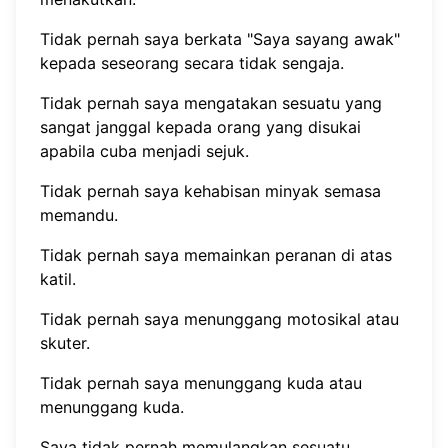
Tidak pernah saya berkata "Saya sayang awak"
kepada seseorang secara tidak sengaja.
Tidak pernah saya mengatakan sesuatu yang
sangat janggal kepada orang yang disukai
apabila cuba menjadi sejuk.
Tidak pernah saya kehabisan minyak semasa
memandu.
Tidak pernah saya memainkan peranan di atas
katil.
Tidak pernah saya menunggang motosikal atau
skuter.
Tidak pernah saya menunggang kuda atau
menunggang kuda.
Saya tidak pernah memulangkan sesuatu