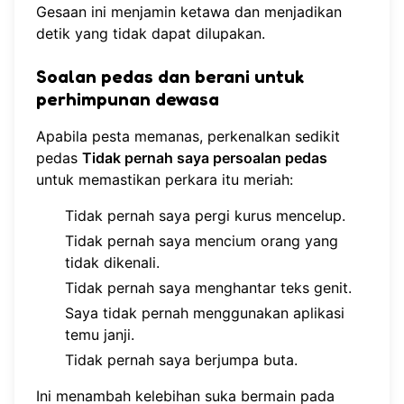
Gesaan ini menjamin ketawa dan menjadikan
detik yang tidak dapat dilupakan.
Soalan pedas dan berani untuk
perhimpunan dewasa
Apabila pesta memanas, perkenalkan sedikit
pedas
Tidak pernah saya persoalan pedas
untuk memastikan perkara itu meriah:
Tidak pernah saya pergi kurus mencelup.
Tidak pernah saya mencium orang yang
tidak dikenali.
Tidak pernah saya menghantar teks genit.
Saya tidak pernah menggunakan aplikasi
temu janji.
Tidak pernah saya berjumpa buta.
Ini menambah kelebihan suka bermain pada