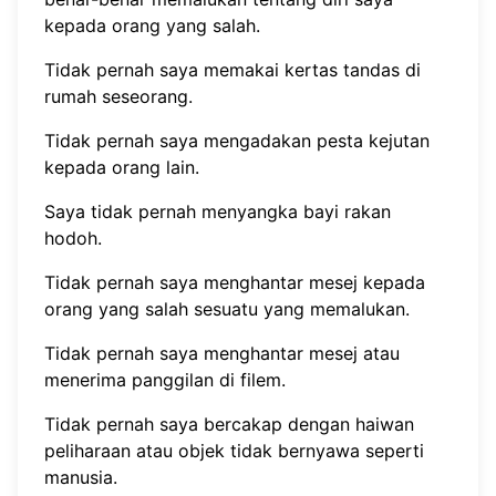
kepada orang yang salah.
Tidak pernah saya memakai kertas tandas di
rumah seseorang.
Tidak pernah saya mengadakan pesta kejutan
kepada orang lain.
Saya tidak pernah menyangka bayi rakan
hodoh.
Tidak pernah saya menghantar mesej kepada
orang yang salah sesuatu yang memalukan.
Tidak pernah saya menghantar mesej atau
menerima panggilan di filem.
Tidak pernah saya bercakap dengan haiwan
peliharaan atau objek tidak bernyawa seperti
manusia.