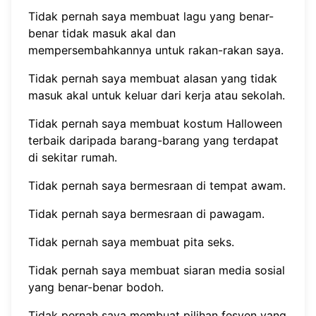
Tidak pernah saya membuat lagu yang benar-
benar tidak masuk akal dan
mempersembahkannya untuk rakan-rakan saya.
Tidak pernah saya membuat alasan yang tidak
masuk akal untuk keluar dari kerja atau sekolah.
Tidak pernah saya membuat kostum Halloween
terbaik daripada barang-barang yang terdapat
di sekitar rumah.
Tidak pernah saya bermesraan di tempat awam.
Tidak pernah saya bermesraan di pawagam.
Tidak pernah saya membuat pita seks.
Tidak pernah saya membuat siaran media sosial
yang benar-benar bodoh.
Tidak pernah saya membuat pilihan fesyen yang