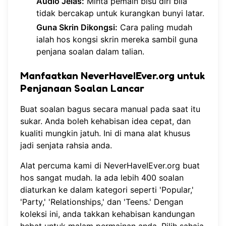
Audio Jelas:
Minta pemain bisu diri bila
tidak bercakap untuk kurangkan bunyi latar.
Guna Skrin Dikongsi:
Cara paling mudah
ialah hos kongsi skrin mereka sambil guna
penjana soalan dalam talian.
Manfaatkan NeverHaveIEver.org untuk
Penjanaan Soalan Lancar
Buat soalan bagus secara manual pada saat itu
sukar. Anda boleh kehabisan idea cepat, dan
kualiti mungkin jatuh. Ini di mana alat khusus
jadi senjata rahsia anda.
Alat percuma kami di
NeverHaveIEver.org
buat
hos sangat mudah. Ia ada lebih 400 soalan
diaturkan ke dalam kategori seperti 'Popular,'
'Party,' 'Relationships,' dan 'Teens.' Dengan
koleksi ini, anda takkan kehabisan kandungan
hebat untuk malam permainan anda. Pilih sahaja