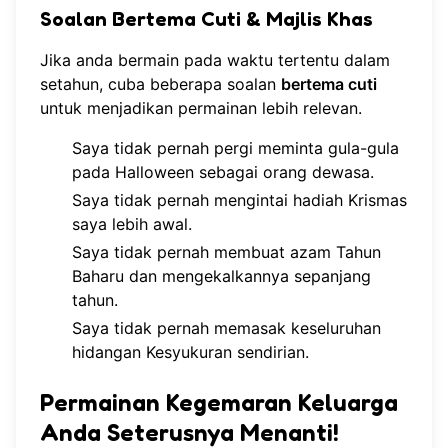
Soalan Bertema Cuti & Majlis Khas
Jika anda bermain pada waktu tertentu dalam
setahun, cuba beberapa soalan
bertema cuti
untuk menjadikan permainan lebih relevan.
Saya tidak pernah pergi meminta gula-gula
pada Halloween sebagai orang dewasa.
Saya tidak pernah mengintai hadiah Krismas
saya lebih awal.
Saya tidak pernah membuat azam Tahun
Baharu dan mengekalkannya sepanjang
tahun.
Saya tidak pernah memasak keseluruhan
hidangan Kesyukuran sendirian.
Permainan Kegemaran Keluarga
Anda Seterusnya Menanti!