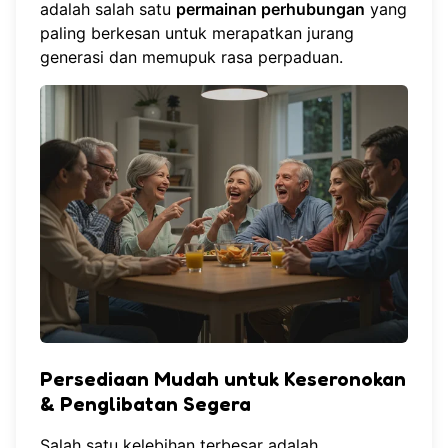
adalah salah satu
permainan perhubungan
yang
paling berkesan untuk merapatkan jurang
generasi dan memupuk rasa perpaduan.
Persediaan Mudah untuk Keseronokan
& Penglibatan Segera
Salah satu kelebihan terbesar adalah