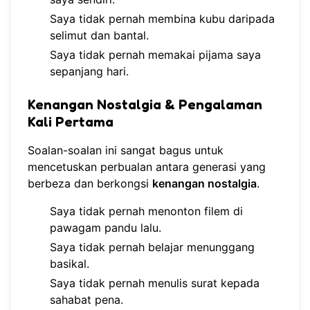
Saya tidak pernah membina kubu daripada
selimut dan bantal.
Saya tidak pernah memakai pijama saya
sepanjang hari.
Kenangan Nostalgia & Pengalaman
Kali Pertama
Soalan-soalan ini sangat bagus untuk
mencetuskan perbualan antara generasi yang
berbeza dan berkongsi
kenangan nostalgia
.
Saya tidak pernah menonton filem di
pawagam pandu lalu.
Saya tidak pernah belajar menunggang
basikal.
Saya tidak pernah menulis surat kepada
sahabat pena.