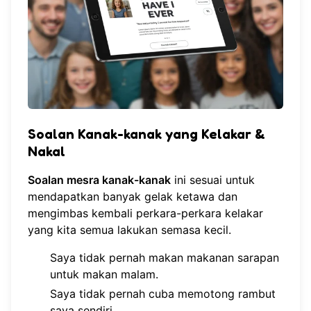
Soalan Kanak-kanak yang Kelakar &
Nakal
Soalan mesra kanak-kanak
ini sesuai untuk
mendapatkan banyak gelak ketawa dan
mengimbas kembali perkara-perkara kelakar
yang kita semua lakukan semasa kecil.
Saya tidak pernah makan makanan sarapan
untuk makan malam.
Saya tidak pernah cuba memotong rambut
saya sendiri.