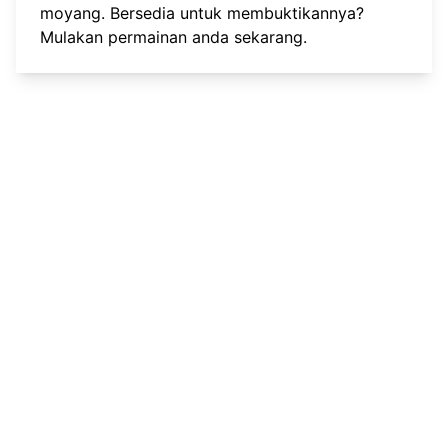
moyang. Bersedia untuk membuktikannya?
Mulakan permainan anda
sekarang.