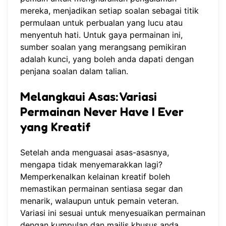
mereka, menjadikan setiap soalan sebagai titik
permulaan untuk perbualan yang lucu atau
menyentuh hati. Untuk gaya permainan ini,
sumber soalan yang merangsang pemikiran
adalah kunci, yang boleh anda dapati dengan
penjana soalan dalam talian
.
Melangkaui Asas: Variasi
Permainan Never Have I Ever
yang Kreatif
Setelah anda menguasai asas-asasnya,
mengapa tidak menyemarakkan lagi?
Memperkenalkan kelainan kreatif boleh
memastikan permainan sentiasa segar dan
menarik, walaupun untuk pemain veteran.
Variasi ini sesuai untuk menyesuaikan permainan
dengan kumpulan dan majlis khusus anda.