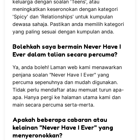
keluarga dengan soalan 'Teens', atau
meningkatkan keseronokan dengan kategori
'Spicy' dan 'Relationships' untuk kumpulan
dewasa sahaja. Pastikan anda memilih kategori
yang paling sesuai dengan kumpulan anda.
Bolehkah saya bermain Never Have I
Ever dalam talian secara percuma?
Ya, anda boleh! Laman web kami menawarkan
penjana soalan "Never Have I Ever" yang
percuma sepenuhnya dan mudah digunakan.
Tidak perlu mendaftar atau memuat turun apa-
apa. Hanya pergi ke halaman utama kami dan
main secara percuma
serta-merta.
Apakah beberapa cabaran atau
kelainan "Never Have I Ever" yang
menyeronokkan?