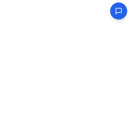
Never Have I Ever
Never Have I Ever
Permainan parti muktamad untuk malam yang tidak dapat
dilupakan dan pendedahan lucu.
PERMAINAN
SYARIKAT
Cara Bermain
Tentang