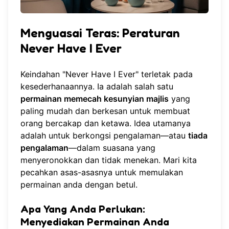
Menguasai Teras: Peraturan
Never Have I Ever
Keindahan "Never Have I Ever" terletak pada
kesederhanaannya. Ia adalah salah satu
permainan memecah kesunyian majlis
yang
paling mudah dan berkesan untuk membuat
orang bercakap dan ketawa. Idea utamanya
adalah untuk berkongsi pengalaman—atau
tiada
pengalaman
—dalam suasana yang
menyeronokkan dan tidak menekan. Mari kita
pecahkan asas-asasnya untuk memulakan
permainan anda dengan betul.
Apa Yang Anda Perlukan:
Menyediakan Permainan Anda