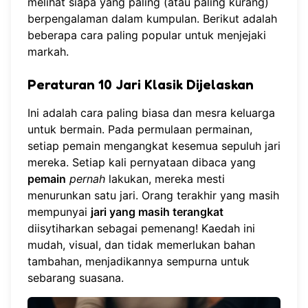
melihat siapa yang paling (atau paling kurang)
berpengalaman dalam kumpulan. Berikut adalah
beberapa cara paling popular untuk menjejaki
markah.
Peraturan 10 Jari Klasik Dijelaskan
Ini adalah cara paling biasa dan mesra keluarga
untuk bermain. Pada permulaan permainan,
setiap pemain mengangkat kesemua sepuluh jari
mereka. Setiap kali pernyataan dibaca yang
pemain
pernah
lakukan, mereka mesti
menurunkan satu jari. Orang terakhir yang masih
mempunyai
jari yang masih terangkat
diisytiharkan sebagai pemenang! Kaedah ini
mudah, visual, dan tidak memerlukan bahan
tambahan, menjadikannya sempurna untuk
sebarang suasana.