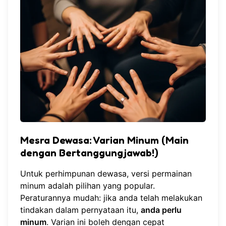
Mesra Dewasa: Varian Minum (Main
dengan Bertanggungjawab!)
Untuk perhimpunan dewasa, versi permainan
minum adalah pilihan yang popular.
Peraturannya mudah: jika anda telah melakukan
tindakan dalam pernyataan itu,
anda perlu
minum
. Varian ini boleh dengan cepat