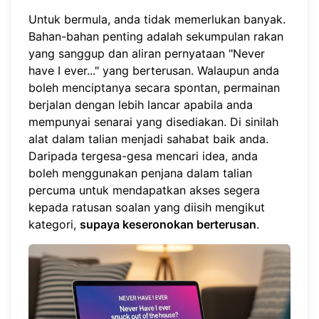
Untuk bermula, anda tidak memerlukan banyak.
Bahan-bahan penting adalah sekumpulan rakan
yang sanggup dan aliran pernyataan "Never
have I ever..." yang berterusan. Walaupun anda
boleh menciptanya secara spontan, permainan
berjalan dengan lebih lancar apabila anda
mempunyai senarai yang disediakan. Di sinilah
alat dalam talian menjadi sahabat baik anda.
Daripada tergesa-gesa mencari idea, anda
boleh menggunakan
penjana dalam talian
percuma
untuk mendapatkan akses segera
kepada ratusan soalan yang diisih mengikut
kategori,
supaya keseronokan berterusan
.