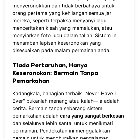
menyeronokkan dan tidak berbahaya untuk
orang pertama yang kehilangan semua jari
mereka, seperti terpaksa menyanyi lagu,
menceritakan kisah yang memalukan, atau
menyiarkan foto lucu dalam talian. Sistem ini
menambah lapisan keseronokan yang
disesuaikan pada malam permainan anda.
Tiada Pertaruhan, Hanya
Keseronokan: Bermain Tanpa
Pemarkahan
Kadangkala, bahagian terbaik "Never Have I
Ever" bukanlah menang atau kalah—ia adalah
cerita. Bermain tanpa sebarang sistem
pemarkahan adalah
cara yang sangat berkesan
dan selalunya lebih santai untuk menikmati
permainan. Pendekatan ini menggalakkan
pemain untuk menghuraikan pengalaman