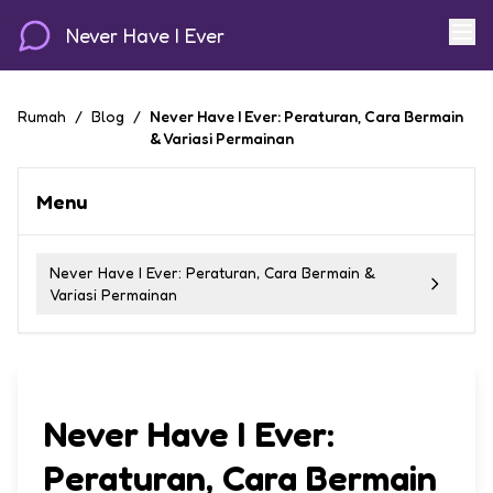
Never Have I Ever
Rumah
/
Blog
/
Never Have I Ever: Peraturan, Cara Bermain
& Variasi Permainan
Menu
Never Have I Ever: Peraturan, Cara Bermain &
Variasi Permainan
Never Have I Ever:
Peraturan, Cara Bermain