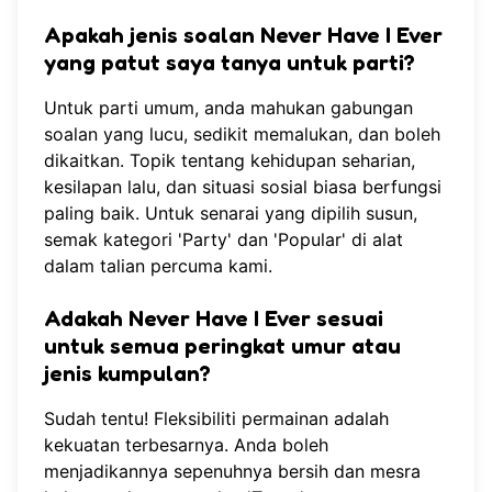
Apakah jenis soalan Never Have I Ever
yang patut saya tanya untuk parti?
Untuk parti umum, anda mahukan gabungan
soalan yang lucu, sedikit memalukan, dan boleh
dikaitkan. Topik tentang kehidupan seharian,
kesilapan lalu, dan situasi sosial biasa berfungsi
paling baik. Untuk senarai yang dipilih susun,
semak kategori 'Party' dan 'Popular' di
alat
dalam talian percuma
kami.
Adakah Never Have I Ever sesuai
untuk semua peringkat umur atau
jenis kumpulan?
Sudah tentu! Fleksibiliti permainan adalah
kekuatan terbesarnya. Anda boleh
menjadikannya sepenuhnya bersih dan mesra