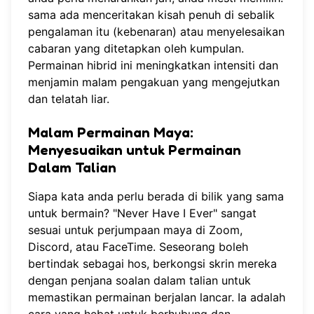
sama ada menceritakan kisah penuh di sebalik
pengalaman itu (kebenaran) atau menyelesaikan
cabaran yang ditetapkan oleh kumpulan.
Permainan hibrid ini meningkatkan intensiti dan
menjamin malam pengakuan yang mengejutkan
dan telatah liar.
Malam Permainan Maya:
Menyesuaikan untuk Permainan
Dalam Talian
Siapa kata anda perlu berada di bilik yang sama
untuk bermain? "Never Have I Ever" sangat
sesuai untuk perjumpaan maya di Zoom,
Discord, atau FaceTime. Seseorang boleh
bertindak sebagai hos, berkongsi skrin mereka
dengan penjana soalan dalam talian untuk
memastikan permainan berjalan lancar. Ia adalah
cara yang hebat untuk berhubung dan