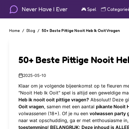
Never Have I Ever
🎮
Spel
🗂️
Categorie
Home
/
Blog
/
50+ Beste Pittige Nooit Heb Ik Ooit Vragen
50+ Beste Pittige Nooit He
2025-05-10
Klaar om je volgende bijeenkomst op te fleuren m
"Nooit Heb Ik Ooit" spel is altijd een geweldige 
Heb ik nooit ooit pittige vragen?
Absoluut! Deze gi
Ooit vragen
, samen met een aantal
pikante Nooit 
volwassenen
(18+). Of je nu een
volwassen party
naar wat opschudding, ga er met enthousiasme in
toestemming
!
BELANGRIJK: Deze inhoud is ALLE