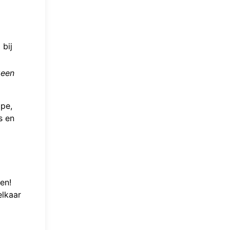
 bij
geen
pe,
s en
en!
elkaar