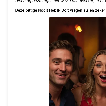
(Vervang deze regel met 15-20 daadwerkelijke Pit
Deze
pittige Nooit Heb Ik Ooit vragen
zullen zeke