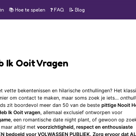
ën
📚
Hoe te spelen
❓ FAQ
📝
Blog
b Ik Ooit Vragen
et
vette
bekentenissen en hilarische onthullingen? Het klass
manier om contact te maken, maar soms zoek je iets…
onthul
ds zit boordevol meer dan 50 van de beste
pittige Nooit H
Heb Ik Ooit vragen
, allemaal exclusief ontworpen voor
 game
, een romantische date night plant, of gewoon op zoe
, maar
altijd
met
voorzichtigheid, respect en enthousiaste
EN bedoeld voor VOLWASSEN PUBLIEK. Zorg ervoor dat A