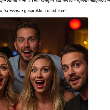
tige Nooit Heb Ik Ooit vragen, elk als een opsommingsteke
r
interessante
gesprekken ontsteken!