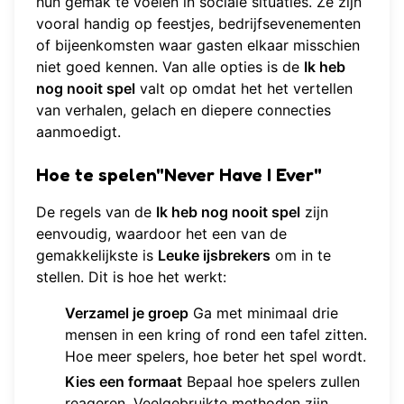
hun gemak te voelen in sociale situaties. Ze zijn
vooral handig op feestjes, bedrijfsevenementen
of bijeenkomsten waar gasten elkaar misschien
niet goed kennen. Van alle opties is de
Ik heb
nog nooit spel
valt op omdat het het vertellen
van verhalen, gelach en diepere connecties
aanmoedigt.
Hoe te spelen"Never Have I Ever"
De regels van de
Ik heb nog nooit spel
zijn
eenvoudig, waardoor het een van de
gemakkelijkste is
Leuke ijsbrekers
om in te
stellen. Dit is hoe het werkt:
Verzamel je groep
Ga met minimaal drie
mensen in een kring of rond een tafel zitten.
Hoe meer spelers, hoe beter het spel wordt.
Kies een formaat
Bepaal hoe spelers zullen
reageren. Veelgebruikte methoden zijn