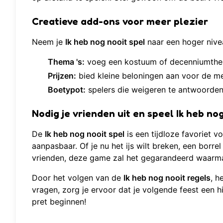
Creatieve add-ons voor meer plezier
Neem je
Ik heb nog nooit spel
naar een hoger nive
Thema 's:
voeg een kostuum of decenniumthema
Prijzen:
bied kleine beloningen aan voor de me
Boetypot:
spelers die weigeren te antwoorde
Nodig je vrienden uit en speel Ik heb nog
De
Ik heb nog nooit spel
is een tijdloze favoriet v
aanpasbaar. Of je nu het ijs wilt breken, een borrel
vrienden, deze game zal het gegarandeerd waarm
Door het volgen van de
Ik heb nog nooit regels
, h
vragen, zorg je ervoor dat je volgende feest een 
pret beginnen!