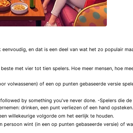
k eenvoudig, en dat is een deel van wat het zo populair ma
t beste met vier tot tien spelers. Hoe meer mensen, hoe me
voor volwassenen) of een op punten gebaseerde versie spel
 followed by something you've never done. -Spelers die de 
rnemen: drinken, een punt verliezen of een hand opsteken
n willekeurige volgorde om het eerlijk te houden.
n persoon wint (in een op punten gebaseerde versie) of w