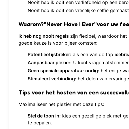
Nooit heb ik ooit een verliefdheid op een be
Nooit heb ik ooit een vreselijke selfie gemaakt
Waarom?"Never Have I Ever"voor uw fee
Ik heb nog nooit regels
zijn flexibel, waardoor het
goede keuze is voor bijeenkomsten:
Potentieel ijsbreker:
als een van de top
icebre
Aanpasbaar plezier:
U kunt vragen afstemmen o
Geen speciale apparatuur nodig:
het enige wat
Stimuleert verbinding:
het delen van ervaringen
Tips voor het hosten van een succesvol
Maximaliseer het plezier met deze tips:
Stel de toon in:
kies een gezellige plek met g
te bepalen.