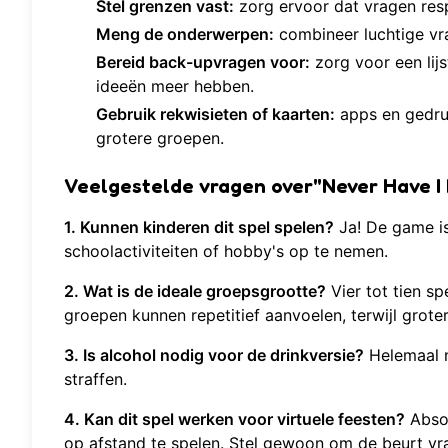
Stel grenzen vast:
zorg ervoor dat vragen resp
Meng de onderwerpen:
combineer luchtige vr
Bereid back-upvragen voor:
zorg voor een lij
ideeën meer hebben.
Gebruik rekwisieten of kaarten:
apps en gedruk
grotere groepen.
Veelgestelde vragen over"Never Have I 
1. Kunnen kinderen dit spel spelen?
Ja! De game is
schoolactiviteiten of hobby's op te nemen.
2. Wat is de ideale groepsgrootte?
Vier tot tien sp
groepen kunnen repetitief aanvoelen, terwijl grot
3. Is alcohol nodig voor de drinkversie?
Helemaal n
straffen.
4. Kan dit spel werken voor virtuele feesten?
Absol
op afstand te spelen. Stel gewoon om de beurt vra