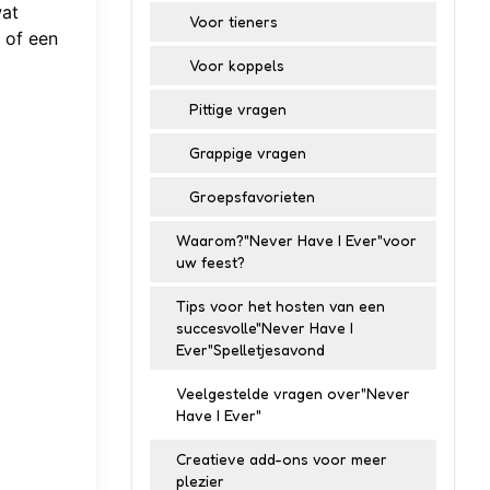
wat
Voor tieners
 of een
Voor koppels
Pittige vragen
Grappige vragen
Groepsfavorieten
Waarom?"Never Have I Ever"voor
uw feest?
Tips voor het hosten van een
succesvolle"Never Have I
Ever"Spelletjesavond
Veelgestelde vragen over"Never
Have I Ever"
Creatieve add-ons voor meer
plezier