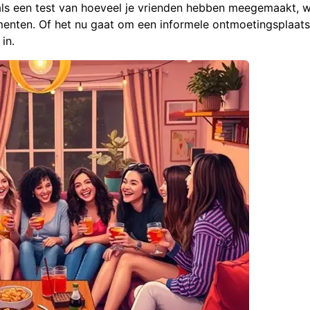
g als een test van hoeveel je vrienden hebben meegemaakt, 
omenten. Of het nu gaat om een informele ontmoetingsplaats
in.