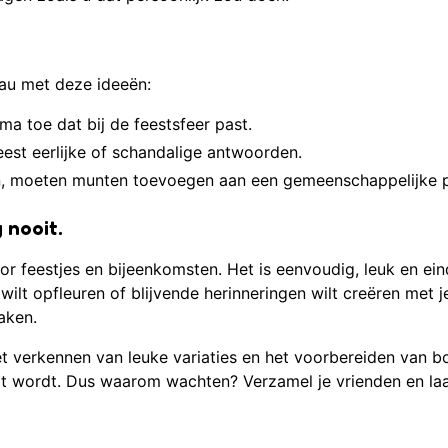
au met deze ideeën:
 toe dat bij de feestsfeer past.
est eerlijke of schandalige antwoorden.
n, moeten munten toevoegen aan een gemeenschappelijke p
 nooit.
oor feestjes en bijeenkomsten. Het is eenvoudig, leuk en ei
 wilt opfleuren of blijvende herinneringen wilt creëren met j
aken.
et verkennen van leuke variaties en het voorbereiden van b
hit wordt. Dus waarom wachten? Verzamel je vrienden en la