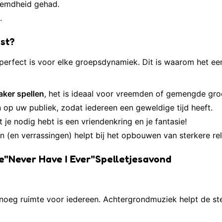
roemdheid gehad.
.
st?
 perfect is voor elke groepsdynamiek. Dit is waarom het ee
aker spellen
, het is ideaal voor vreemden of gemengde gro
p uw publiek, zodat iedereen een geweldige tijd heeft.
 je nodig hebt is een vriendenkring en je fantasie!
 (en verrassingen) helpt bij het opbouwen van sterkere rel
le"Never Have I Ever"Spelletjesavond
enoeg ruimte voor iedereen. Achtergrondmuziek helpt de s