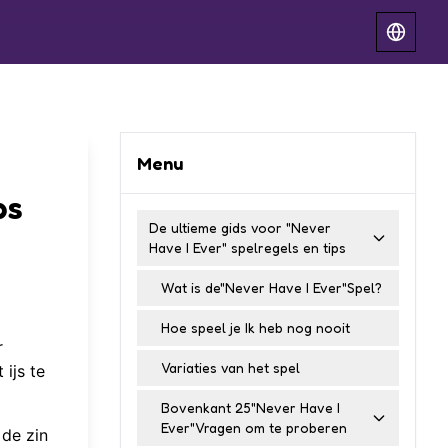
Menu
ps
De ultieme gids voor "Never
Have I Ever" spelregels en tips
Wat is de"Never Have I Ever"Spel?
Hoe speel je Ik heb nog nooit
r
Variaties van het spel
ijs te
Bovenkant 25"Never Have I
Ever"Vragen om te proberen
 de zin