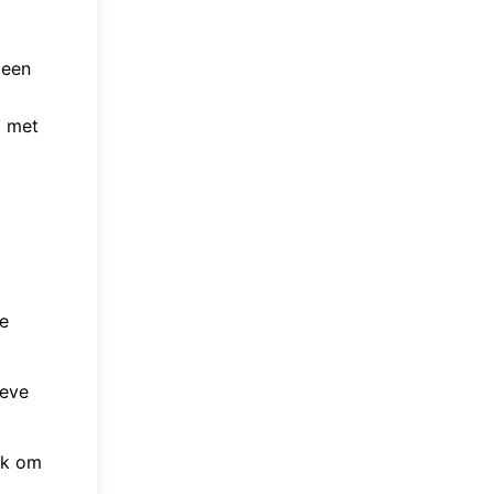
geen
l met
re
ieve
jk om