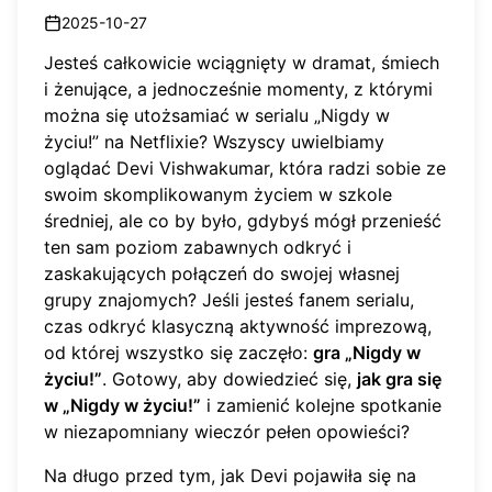
2025-10-27
Jesteś całkowicie wciągnięty w dramat, śmiech
i żenujące, a jednocześnie momenty, z którymi
można się utożsamiać w serialu „Nigdy w
życiu!” na Netflixie? Wszyscy uwielbiamy
oglądać Devi Vishwakumar, która radzi sobie ze
swoim skomplikowanym życiem w szkole
średniej, ale co by było, gdybyś mógł przenieść
ten sam poziom zabawnych odkryć i
zaskakujących połączeń do swojej własnej
grupy znajomych? Jeśli jesteś fanem serialu,
czas odkryć klasyczną aktywność imprezową,
od której wszystko się zaczęło:
gra „Nigdy w
życiu!”
. Gotowy, aby dowiedzieć się,
jak gra się
w „Nigdy w życiu!”
i zamienić kolejne spotkanie
w niezapomniany wieczór pełen opowieści?
Na długo przed tym, jak Devi pojawiła się na