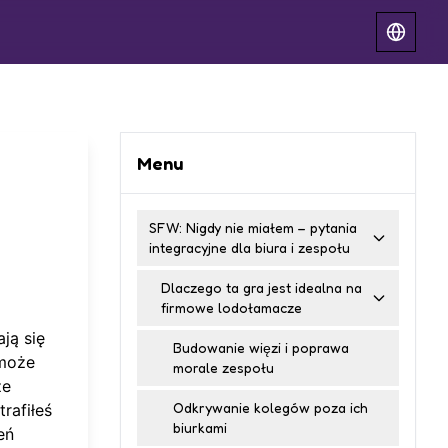
Menu
SFW: Nigdy nie miałem – pytania
integracyjne dla biura i zespołu
Dlaczego ta gra jest idealna na
firmowe lodołamacze
ją się
Budowanie więzi i poprawa
 może
morale zespołu
ze
Odkrywanie kolegów poza ich
 trafiłeś
biurkami
eń