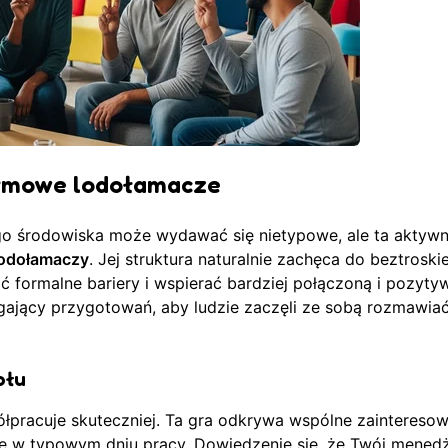
firmowe lodołamacze
go środowiska może wydawać się nietypowe, ale ta aktyw
lodołamaczy
. Jej struktura naturalnie zachęca do beztroski
ć formalne bariery i wspierać bardziej połączoną i pozyty
gający przygotowań, aby ludzie zaczęli ze sobą rozmawiać
ołu
ółpracuje skuteczniej. Ta gra odkrywa wspólne zainteresow
ię w typowym dniu pracy. Dowiedzenie się, że Twój mened