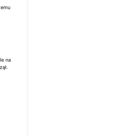
 temu
le na
zął.
.