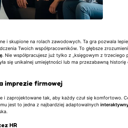
jne i skupione na rolach zawodowych. Ta gra pozwala lepie
dczenia Twoich współpracowników. To głębsze zrozumien
ę
. Nie współpracujesz już tylko z „księgowym z trzeciego p
ła się unikalnej umiejętności lub ma przezabawną historię
a imprezie firmowej
ste i zaprojektowane tak, aby każdy czuł się komfortowo. 
temu jest to jedna z najbardziej adaptowalnych
interaktywny
ska.
zez HR