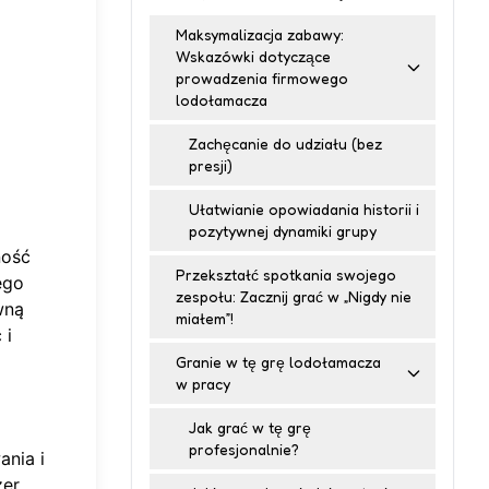
Maksymalizacja zabawy:
Wskazówki dotyczące
prowadzenia firmowego
lodołamacza
Zachęcanie do udziału (bez
presji)
Ułatwianie opowiadania historii i
pozytywnej dynamiki grupy
ność
Przekształć spotkania swojego
ego
zespołu: Zacznij grać w „Nigdy nie
wną
miałem”!
 i
Granie w tę grę lodołamacza
w pracy
Jak grać w tę grę
profesjonalnie?
ania i
żer