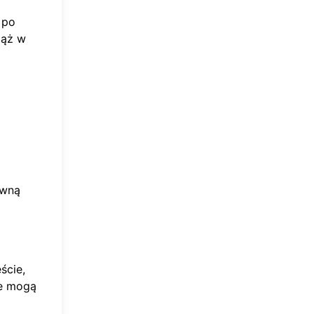
 po
iąż w
awną
ście,
ze mogą