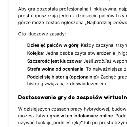
Aby gra pozostała profesjonalna i inkluzywna, naj
prostu opuszczają jeden z dziesięciu palców trz
górze może zostać ogłoszona „Najbardziej Doświ
Oto kluczowe zasady:
Dziesięć palców w górę
: Każdy zaczyna, trzy
Kolejka
: Jedna osoba czyta stwierdzenie „Nigd
Szczerość jest kluczowa
: Jeśli
zrobiłeś
wspomn
Strefa wolna od oceniania
: To najważniejsza z
Podziel się historią (opcjonalnie)
: Zachęć grac
historią związaną z doświadczeniem.
Dostosowanie gry do zespołów wirtualn
W dzisiejszych czasach pracy hybrydowej, budowa
możesz łatwo
grać w ten lodołamacz online
. Pod
używać funkcji „podnieś rękę” lub po prostu trzy