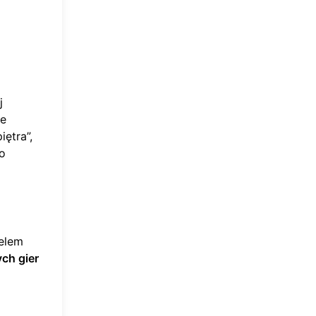
j
ie
iętra”,
 o
Celem
ch gier