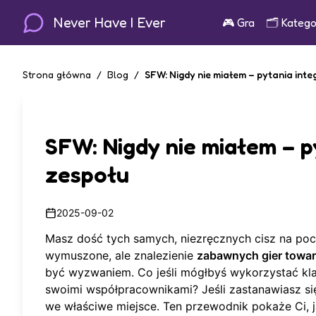
Never Have I Ever
🎮
Gra
🗂️
Katego
Strona główna
/
Blog
/
SFW: Nigdy nie miałem – pytania integ
SFW: Nigdy nie miałem – py
zespołu
2025-09-02
Masz dość tych samych, niezręcznych cisz na po
wymuszone, ale znalezienie
zabawnych gier towar
być wyzwaniem. Co jeśli mógłbyś wykorzystać kl
swoimi współpracownikami? Jeśli zastanawiasz si
we właściwe miejsce. Ten przewodnik pokaże Ci,