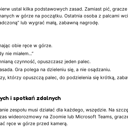
pierw ustal kilka podstawowych zasad. Zamiast pić, gracze
ymanych w górze na początku. Ostatnia osoba z palcami wc
adczoną” lub wygrać małą, zabawną nagrodę.
mając obie ręce w górze.
y nie miałem...”
ianą czynność, opuszczasz jeden palec.
asada. Gra polega na dzieleniu się, a nie osądzaniu.
zy, którzy opuszczą palec, do podzielenia się krótką, zab
ych i spotkań zdalnych
nie zespołu musi działać dla każdego, wszędzie. Na szczę
czas wideorozmowy na Zoomie lub Microsoft Teams, grac
mać ręce w górze przed kamerą.