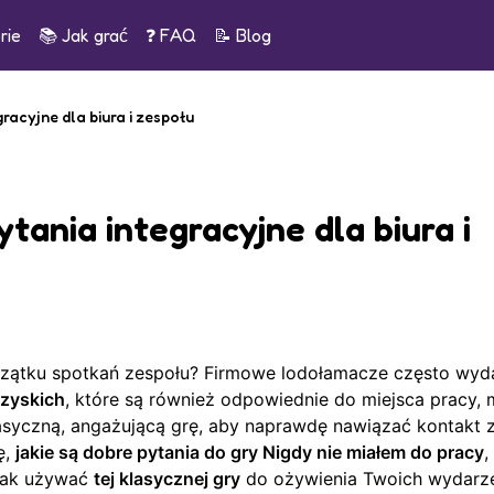
rie
📚
Jak grać
❓ FAQ
📝
Blog
racyjne dla biura i zespołu
tania integracyjne dla biura i
czątku spotkań zespołu? Firmowe lodołamacze często wyda
zyskich
, które są również odpowiednie do miejsca pracy,
asyczną, angażującą grę, aby naprawdę nawiązać kontakt 
ę,
jakie są dobre pytania do gry Nigdy nie miałem do pracy
,
 jak używać
tej klasycznej gry
do ożywienia Twoich wydarz