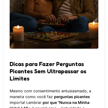
Dicas para Fazer Perguntas
Picantes Sem Ultrapassar os
Limites
Mesmo com consentimento entusiasmado, a
maneira
como você faz
perguntas picantes
importa! Lembrar
por que "Nunca na Minha