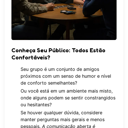
Conheça Seu Público: Todos Estão
Confortáveis?
Seu grupo é um conjunto de amigos
próximos com um senso de humor e nível
de conforto semelhantes?
Ou você está em um ambiente mais misto,
onde alguns podem se sentir constrangidos
ou hesitantes?
Se houver
qualquer
dúvida, considere
manter perguntas mais gerais e menos
pessoais.
A comunicação aberta é