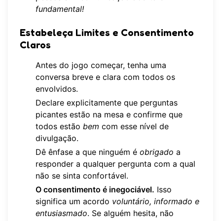
fundamental!
Estabeleça Limites e Consentimento
Claros
Antes do jogo começar, tenha uma
conversa breve e clara com todos os
envolvidos.
Declare explicitamente que perguntas
picantes estão na mesa e confirme que
todos estão
bem
com esse nível de
divulgação.
Dê ênfase a que ninguém é
obrigado
a
responder a qualquer pergunta com a qual
não se sinta confortável.
O consentimento é inegociável.
Isso
significa um acordo
voluntário, informado e
entusiasmado
. Se alguém hesita, não