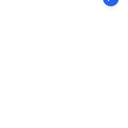
Never Have I Ever
Never Have I Ever
O derradeiro jogo de festa para noites inesquecíveis e
revelações hilariantes.
JOGO
EMPRESA
Como jogar
Sobre
Categorias
Blogue
Apoio