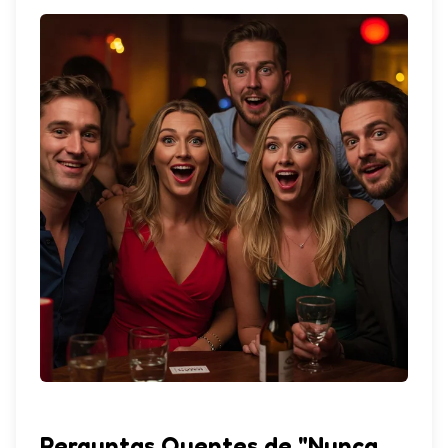
Perguntas Quentes de "Nunca