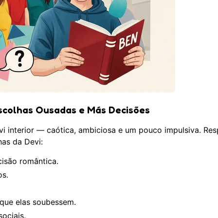
Escolhas Ousadas e Más Decisões
vi interior — caótica, ambiciosa e um pouco impulsiva. Re
has da Devi:
cisão romântica.
os.
que elas soubessem.
ociais.