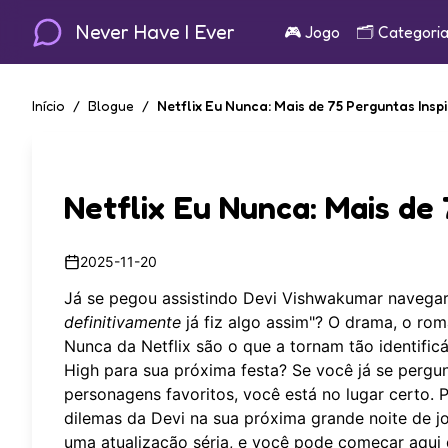
Never Have I Ever
🎮
Jogo
🗂️
Categori
Início
/
Blogue
/
Netflix Eu Nunca: Mais de 75 Perguntas Insp
Netflix Eu Nunca: Mais de 
2025-11-20
Já se pegou assistindo Devi Vishwakumar navegar 
definitivamente
já fiz algo assim"? O drama, o r
Nunca da Netflix são o que a tornam tão identifi
High para sua próxima festa? Se você já se perg
personagens favoritos, você está no lugar certo.
dilemas da Devi na sua próxima grande noite de j
uma atualização séria, e você pode
começar aqui