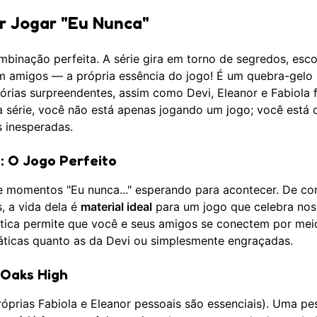
ar Jogar "Eu Nunca"
mbinação perfeita. A série gira em torno de segredos, esco
m amigos — a própria essência do jogo! É um quebra-gelo
tórias surpreendentes, assim como Devi, Eleanor e Fabiola
a série, você não está apenas jogando um jogo; você está 
s inesperadas.
: O Jogo Perfeito
e momentos "Eu nunca..." esperando para acontecer. De con
, a vida dela é
material ideal
para um jogo que celebra nos
ática permite que você e seus amigos se conectem por mei
áticas quanto as da Devi ou simplesmente engraçadas.
Oaks High
óprias Fabiola e Eleanor pessoais são essenciais). Uma pe