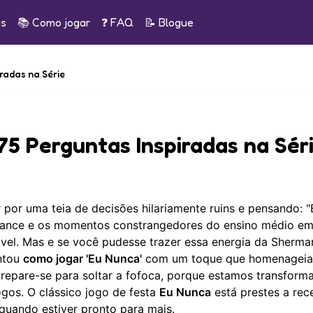
as
📚
Como jogar
❓ FAQ
📝
Blogue
iradas na Série
75 Perguntas Inspiradas na Sér
por uma teia de decisões hilariamente ruins e pensando: "
omance e os momentos constrangedores do ensino médio e
cável. Mas e se você pudesse trazer essa energia da Sherm
untou
como jogar 'Eu Nunca'
com um toque que homenageia
 Prepare-se para soltar a fofoca, porque estamos transform
ogos. O clássico jogo de festa
Eu Nunca
está prestes a rec
quando estiver pronto para mais.