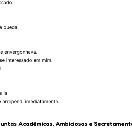
ssado.
a queda.
me envergonhava.
sse interessado em mim.
a.
lia.
 arrependi imediatamente.
.
guntas Acadêmicas, Ambiciosas e Secretament