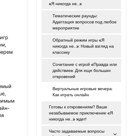
«Я никогда не…»
Тематические раунды:
Адаптация вопросов под любое
мероприятие
 игр
Обратный режим игры «Я
ом,
никогда не…»: Новый взгляд на
берем
классику
Сочетание с игрой «Правда или
действие»: Для еще больших
откровений
аемый
Виртуальные игровые вечера:
ше,
Как играть онлайн
енимым
Готовы к откровениям? Ваше
айн-
незабываемое приключение «Я
ля
никогда не…» ждет!
Часто задаваемые вопросы