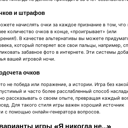
чков и штрафов
ожете начислять очки за каждое признание в том, что 
ее количество очков в конце, «проигрывает» (или
зрения!). В качестве альтернативы вы можете придумат
века, который потеряет все свои пальцы, например, с
ликовать забавное фото в интернете. Эти системы доб
ья вашей игровой ночи.
подсчета очков
то не победа или поражение, а истории. Игра без како
пустимый и часто более расслабленный способ наслад
но рассказывать о своем опыте, превращая каждый во
есед. Для такого стиля игры важен хороший источник
йти с помощью
онлайн-генератора вопросов
.
 варианты игры «Я никогда не…»