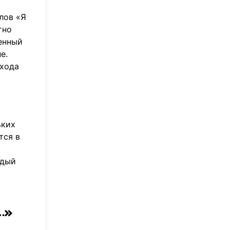
лов «Я
тно
енный
е.
 хода
ьких
тся в
ждый
…»