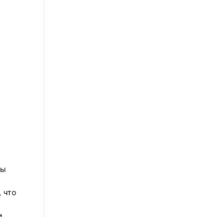
вы
 что
и.