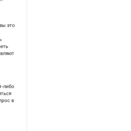
вы это
ь
петь
авляют
й-либо
иться
прос в