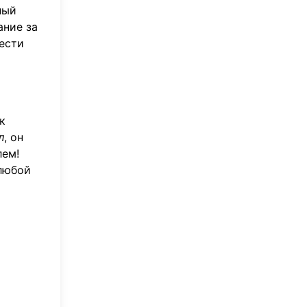
ный
ание за
вести
к
л
, он
лем!
 любой