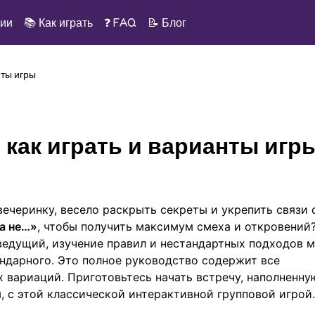
рии
📚
Как играть
❓ FAQ
📝
Блог
нты игры
, как играть и варианты игр
ечеринку, весело раскрыть секреты и укрепить связи 
да не…»
, чтобы получить максимум смеха и откровений
ведущий, изучение правил и нестандартных подходов м
ендарного. Это полное руководство содержит все
х вариаций. Приготовьтесь начать встречу, наполненну
, с этой классической
интерактивной групповой игрой
.