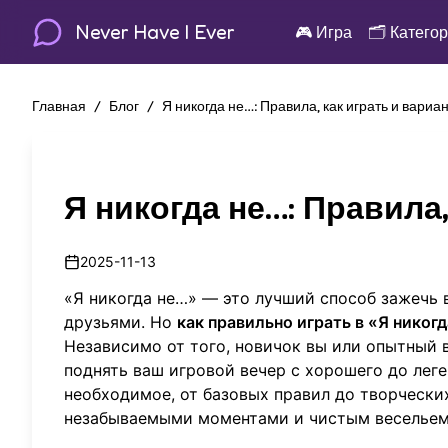
Never Have I Ever
🎮
Игра
🗂️
Катего
Главная
/
Блог
/
Я никогда не…: Правила, как играть и вариа
Я никогда не…: Правила
2025-11-13
«Я никогда не…» — это лучший способ зажечь в
друзьями. Но
как правильно играть в «Я никог
Независимо от того, новичок вы или опытный 
поднять ваш игровой вечер с хорошего до лег
необходимое, от базовых правил до творчески
незабываемыми моментами и чистым весельем