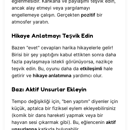
eğlenmesidir. Kahkaha ve paylaşımı teşvik edin,
ancak alay etmeyi veya yargılamayı
engellemeye çalışın. Gerçekten
pozitif
bir
atmosfer yaratın.
Hikaye Anlatmayı Teşvik Edin
Bazen "evet" cevapları harika hikayelerle gelir!
Birisi bir şey yaptığını kabul ettikten sonra daha
fazla paylaşmaya istekli görünüyorsa, nazikçe
teşvik edin. Bu, oyunu daha da
etkileşimli
hale
getirir ve
hikaye anlatımına
yardımcı olur.
Bazı Aktif Unsurlar Ekleyin
Tempo değişikliği için, "ben yaptım" diyenler için
küçük, aptalca bir fiziksel eylem ekleyebilirsiniz
(komik bir dans hareketi yapmak veya bir
hayvan sesi çıkarmak gibi). Bu, eğlencenin
aktif
unsurlarına
katkıda bulunabilir.