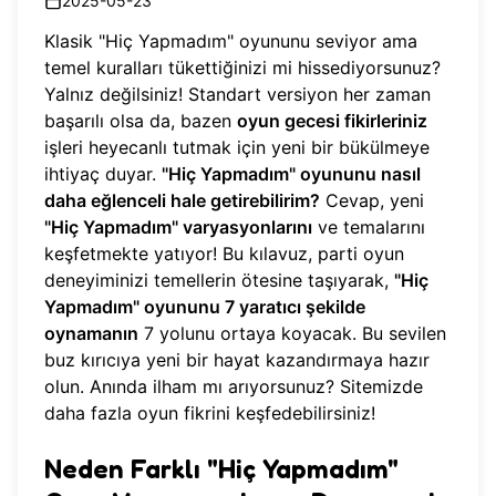
2025-05-23
Klasik "Hiç Yapmadım" oyununu seviyor ama
temel kuralları tükettiğinizi mi hissediyorsunuz?
Yalnız değilsiniz! Standart versiyon her zaman
başarılı olsa da, bazen
oyun gecesi fikirleriniz
işleri heyecanlı tutmak için yeni bir bükülmeye
ihtiyaç duyar.
"Hiç Yapmadım" oyununu nasıl
daha eğlenceli hale getirebilirim?
Cevap, yeni
"Hiç Yapmadım" varyasyonlarını
ve temalarını
keşfetmekte yatıyor! Bu kılavuz, parti oyun
deneyiminizi temellerin ötesine taşıyarak,
"Hiç
Yapmadım" oyununu 7 yaratıcı şekilde
oynamanın
7 yolunu ortaya koyacak. Bu sevilen
buz kırıcıya yeni bir hayat kazandırmaya hazır
olun. Anında ilham mı arıyorsunuz? Sitemizde
daha fazla oyun fikrini keşfedebilirsiniz
!
Neden Farklı "Hiç Yapmadım"