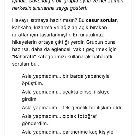
içindir. Güvendiğin bir grupla oyna ve her zaman
herkesin sınırlarına saygı göster!)
Havayı ısıtmaya hazır mısın? Bu
cesur sorular
,
kahkaha, kızarma ve ağızları açık bırakan
itiraflar için tasarlanmıştır. En unutulmaz
hikayelerin ortaya çıktığı yerdir. Grubun buna
hazırsa, daha da eğlenceli vakit geçirmek için
"Baharatlı" kategorimizi kullanarak
baharatlı
soruları bul
.
Asla yapmadım… bir barda yabancıyla
öpüştüm.
Asla yapmadım… uçakta cinsel ilişkiye
girdim.
Asla yapmadım… tek gecelik bir ilişkim oldu.
Asla yapmadım… çıplak fotoğraf
gönderdim.
Asla yapmadım… partnerime kaç kişiyle