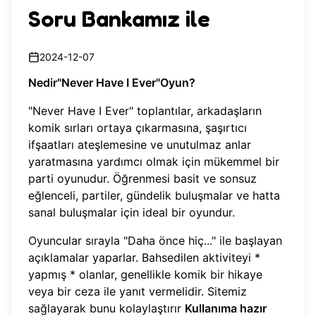
Soru Bankamız ile
2024-12-07
Nedir"Never Have I Ever"Oyun?
"Never Have I Ever" toplantılar, arkadaşların
komik sırları ortaya çıkarmasına, şaşırtıcı
ifşaatları ateşlemesine ve unutulmaz anlar
yaratmasına yardımcı olmak için mükemmel bir
parti oyunudur. Öğrenmesi basit ve sonsuz
eğlenceli, partiler, gündelik buluşmalar ve hatta
sanal buluşmalar için ideal bir oyundur.
Oyuncular sırayla "Daha önce hiç..." ile başlayan
açıklamalar yaparlar. Bahsedilen aktiviteyi *
yapmış * olanlar, genellikle komik bir hikaye
veya bir ceza ile yanıt vermelidir. Sitemiz
sağlayarak bunu kolaylaştırır
Kullanıma hazır