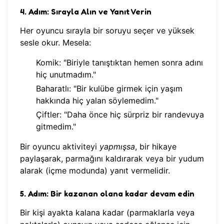
4. Adım: Sırayla Alın ve Yanıt Verin
Her oyuncu sırayla bir soruyu seçer ve yüksek
sesle okur. Mesela:
Komik: "Biriyle tanıştıktan hemen sonra adını
hiç unutmadım."
Baharatlı: "Bir kulübe girmek için yaşım
hakkında hiç yalan söylemedim."
Çiftler: "Daha önce hiç sürpriz bir randevuya
gitmedim."
Bir oyuncu aktiviteyi
yapmışsa
, bir hikaye
paylaşarak, parmağını kaldırarak veya bir yudum
alarak (içme modunda) yanıt vermelidir.
5. Adım: Bir kazanan olana kadar devam edin
Bir kişi ayakta kalana kadar (parmaklarla veya