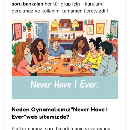
soru bankaları
her tür grup için - kurulum
gerekmez ve kullanımı tamamen ücretsizdir!
Neden Oynamalısınız"Never Have I
Ever"web sitemizde?
Platformumuz, soru hazırlamanın veya oyunu