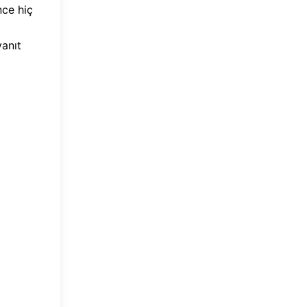
nce hiç
yanıt