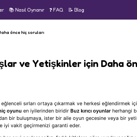
er
📚
Nasıl Oynanır
❓ FAQ
📝
Blog
 Daha önce hiç soruları
şlar ve Yetişkinler için Daha ö
 eğlenceli sırları ortaya çıkarmak ve herkesi eğlendirmek iç
hiç oyunu
en iyilerinden biridir
Buz kırıcı oyunlar
herhangi b
an bir buluşmaya, ister bir aile oyun gecesine veya bir yeti
te iyi vakit geçirmenizi garanti eder.