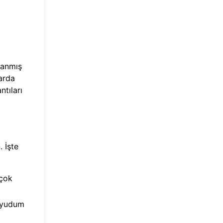
lanmış
larda
tıları
 İşte
 çok
r yudum