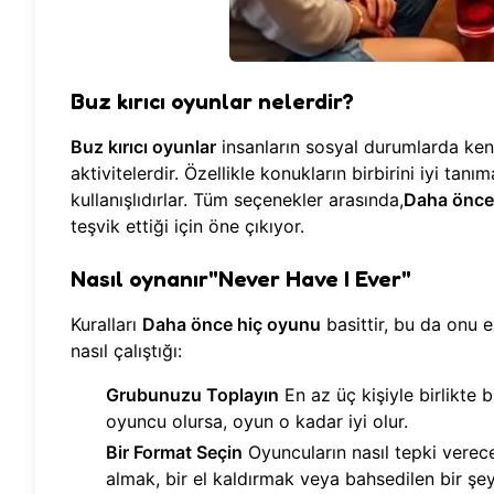
Buz kırıcı oyunlar nelerdir?
Buz kırıcı oyunlar
insanların sosyal durumlarda kend
aktivitelerdir. Özellikle konukların birbirini iyi ta
kullanışlıdırlar. Tüm seçenekler arasında,
Daha önce
teşvik ettiği için öne çıkıyor.
Nasıl oynanır"Never Have I Ever"
Kuralları
Daha önce hiç oyunu
basittir, bu da onu 
nasıl çalıştığı:
Grubunuzu Toplayın
En az üç kişiyle birlikte 
oyuncu olursa, oyun o kadar iyi olur.
Bir Format Seçin
Oyuncuların nasıl tepki verec
almak, bir el kaldırmak veya bahsedilen bir şeyi