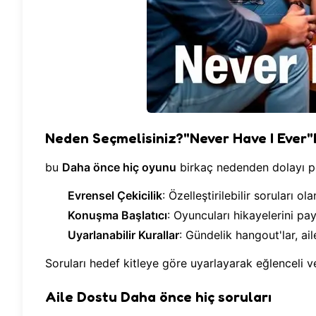
Neden Seçmelisiniz?"Never Have I Ever"B
bu
Daha önce hiç oyunu
birkaç nedenden dolayı po
Evrensel Çekicilik
: Özelleştirilebilir soruları o
Konuşma Başlatıcı
: Oyuncuları hikayelerini pa
Uyarlanabilir Kurallar
: Gündelik hangout'lar, aile
Soruları hedef kitleye göre uyarlayarak eğlenceli ve
Aile Dostu Daha önce hiç soruları