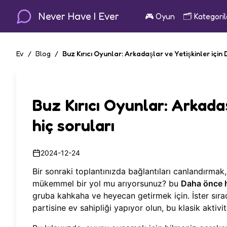
Never Have I Ever
🎮
Oyun
🗂️
Kategoril
Ev
/
Blog
/
Buz Kırıcı Oyunlar: Arkadaşlar ve Yetişkinler için
Buz Kırıcı Oyunlar: Arkada
hiç soruları
2024-12-24
Bir sonraki toplantınızda bağlantıları canlandırmak,
mükemmel bir yol mu arıyorsunuz? bu
Daha önce 
gruba kahkaha ve heyecan getirmek için. İster sırad
partisine ev sahipliği yapıyor olun, bu klasik aktivi