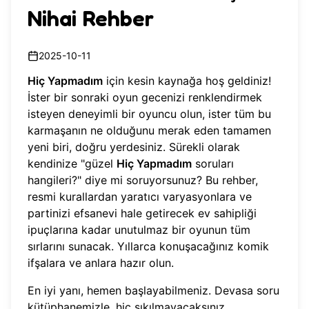
Nihai Rehber
2025-10-11
Hiç Yapmadım
için kesin kaynağa hoş geldiniz!
İster bir sonraki oyun gecenizi renklendirmek
isteyen deneyimli bir oyuncu olun, ister tüm bu
karmaşanın ne olduğunu merak eden tamamen
yeni biri, doğru yerdesiniz. Sürekli olarak
kendinize "güzel
Hiç Yapmadım
soruları
hangileri?" diye mi soruyorsunuz? Bu rehber,
resmi kurallardan yaratıcı varyasyonlara ve
partinizi efsanevi hale getirecek ev sahipliği
ipuçlarına kadar unutulmaz bir oyunun tüm
sırlarını sunacak. Yıllarca konuşacağınız komik
ifşalara ve anlara hazır olun.
En iyi yanı, hemen başlayabilmeniz. Devasa soru
kütüphanemizle, hiç sıkılmayacaksınız.