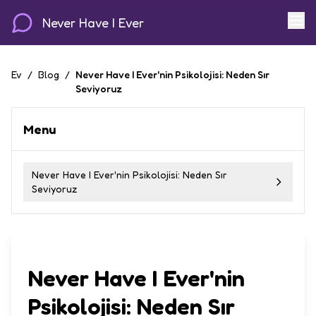
Never Have I Ever
Ev
/
Blog
/
Never Have I Ever'nin Psikolojisi: Neden Sır
Seviyoruz
Menu
Never Have I Ever'nin Psikolojisi: Neden Sır
Seviyoruz
Never Have I Ever'nin
Psikolojisi: Neden Sır