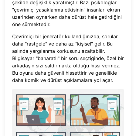
şekilde değişiklik yaratmıştır. Bazı psikologlar
"çevrimiçi yasaklanma etkisinin" insanları ekran
üzerinden oynarken daha dürüst hale getirdiğini
öne sürmektedir.
Çevrimiçi bir jeneratör kullandığınızda, sorular
daha "rastgele" ve daha az "kişisel" gelir. Bu
aslında yargılanma korkusunu azaltabilir.
Bilgisayar "baharatlı" bir soru seçtiğinde, özel bir
arkadaşın sizi saldırmakta olduğu hissi vermez.
Bu oyunu daha güvenli hissettirir ve genellikle
daha komik ve dürüst açıklamalara yol açar.