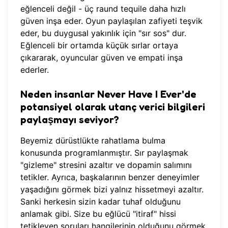
eğlenceli değil - üç raund tequile daha hızlı
güven inşa eder. Oyun paylaşılan zafiyeti teşvik
eder, bu duygusal yakınlık için "sır sos" dur.
Eğlenceli bir ortamda küçük sırlar ortaya
çıkararak, oyuncular güven ve empati inşa
ederler.
Neden insanlar Never Have I Ever'de
potansiyel olarak utanç verici bilgileri
paylaşmayı seviyor?
Beyemiz dürüstlükte rahatlama bulma
konusunda programlanmıştır. Sır paylaşmak
"gizleme" stresini azaltır ve dopamin salımını
tetikler. Ayrıca, başkalarının benzer deneyimler
yaşadığını görmek bizi yalnız hissetmeyi azaltır.
Sanki herkesin sizin kadar tuhaf olduğunu
anlamak gibi. Size bu eğlücü "itiraf" hissi
tetikleyen soruları hangilerinin olduğunu görmek