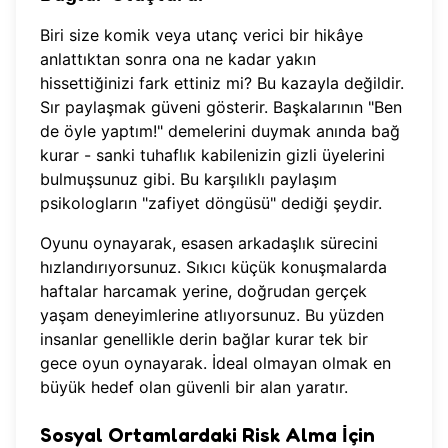
Biri size komik veya utanç verici bir hikâye
anlattıktan sonra ona ne kadar yakın
hissettiğinizi fark ettiniz mi? Bu kazayla değildir.
Sır paylaşmak güveni gösterir. Başkalarının "Ben
de öyle yaptım!" demelerini duymak anında bağ
kurar - sanki tuhaflık kabilenizin gizli üyelerini
bulmuşsunuz gibi. Bu karşılıklı paylaşım
psikologların "zafiyet döngüsü" dediği şeydir.
Oyunu oynayarak, esasen arkadaşlık sürecini
hızlandırıyorsunuz. Sıkıcı küçük konuşmalarda
haftalar harcamak yerine, doğrudan gerçek
yaşam deneyimlerine atlıyorsunuz. Bu yüzden
insanlar genellikle
derin bağlar kurar
tek bir
gece oyun oynayarak. İdeal olmayan olmak en
büyük hedef olan güvenli bir alan yaratır.
Sosyal Ortamlardaki Risk Alma İçin