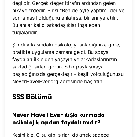
değildir. Gerçek değer itirafın ardından gelen
hikâyelerdedir. Birisi "Ben de öyle yaptım" der ve
sonra nasıl olduğunu anlatırsa, bir anı yaratılır.
Bu anılar kalıcı arkadaşlıklar inşa eden
tuğlalarıdır.
Şimdi arkasındaki psikolojiyi anladığınıza göre,
pratikte uygulama zamanı geldi. Bu sosyal
faydaları ilk elden yaşayın ve arkadaşlarınızın
sakladığı sırları görün. Sihir paylaşmaya
başladığınızda gerçekleşir - keşif yolculuğunuzu
NeverHaveIEver.org
adresinde başlatın.
SSS Bölümü
Never Have I Ever ilişki kurmada
psikolojik açıdan faydalı mıdır?
Kesinlikle! O su gibi sırları dökmek sadece