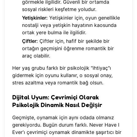
görmekle ilgilidir. Güvenli bir ortamda
sosyal riskleri keşfetme yoludur.
Yetişkinler:
Yetişkinler için, oyun genellikle
nostalji veya yetişkin hayatının kaosunda
ortak yere bulma ile ilgilidir.
Çiftler:
Çiftler için, hafif bir şekilde bir
ortağın geçmişini öğrenme romantik bir
araç olabilir.
Her yaş grubu farklı bir psikolojik "ihtiyaç"ı
gidermek için oyunu kullanır, o sosyal onay,
stres azaltma veya romantik bağ olsun.
Dijital Uyum: Çevrimiçi Olarak
Psikolojik Dinamik Nasıl Değişir
Geçmişte, oynamak için aynı odada olmanız
gerekiyordu. Bugün durum farklı.
Never Have I
Ever'ı çevrimiçi oynamak
dinamikte şaşırtıcı bir