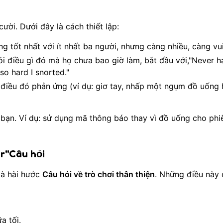
ời. Dưới đây là cách thiết lập:
ng tốt nhất với ít nhất ba người, nhưng càng nhiều, càng vui
ói điều gì đó mà họ chưa bao giờ làm, bắt đầu với,"Never h
so hard I snorted."
điều đó phản ứng (ví dụ: giơ tay, nhấp một ngụm đồ uống
bạn. Ví dụ: sử dụng mã thông báo thay vì đồ uống cho phi
er"Câu hỏi
 và hài hước
Câu hỏi về trò chơi thân thiện
. Những điều này
a tối.