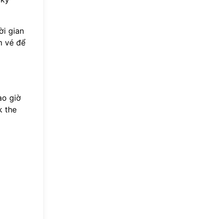
ời gian
m vé để
ao giờ
k the