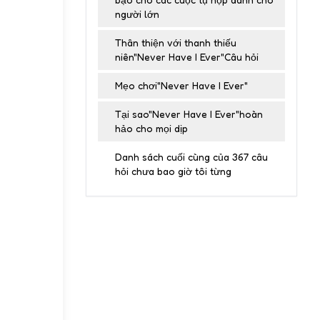
người lớn
Thân thiện với thanh thiếu
niên"Never Have I Ever"Câu hỏi
Mẹo chơi"Never Have I Ever"
Tại sao"Never Have I Ever"hoàn
hảo cho mọi dịp
Danh sách cuối cùng của 367 câu
hỏi chưa bao giờ tôi từng