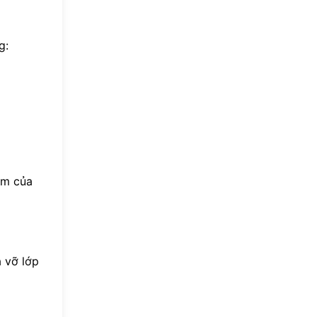
g:
êm của
á vỡ lớp