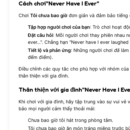
Cách chơi"Never Have I Ever"
Chơi
Tôi chưa bao giờ
đơn giản và đảm bảo tiếng cư
Tập hợp người chơi của bạn
: Trò chơi hoạt độ
Đặt câu hỏi
: Mỗi người chơi thay phiên nhau n
ever...". Chẳng hạn "Never have I ever laughed 
Tiết lộ và phản ứng
: Những người chơi
đã
làm 
đếm điểm).
Điều chỉnh các quy tắc cho phù hợp với nhóm của 
thân thiện với gia đình.
Thân thiện với gia đình"Never Have I Ev
Khi chơi với gia đình, hãy tập trung vào sự vui vẻ
bảo mọi người cảm thấy thoải mái:
Chưa bao giờ tôi hát trong phòng tắm.
Tôi chưa bao giờ ăn món tráng miệng trước bữ