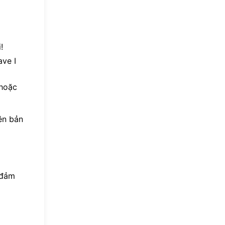
!
ave I
 hoặc
ên bản
 đảm